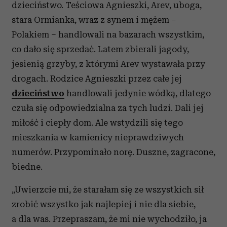
analizować ruch w naszej witrynie. Informacje o tym, jak
dzieciństwo. Teściowa Agnieszki, Arev, uboga,
korzystasz z naszej witryny, udostępniamy partnerom
stara Ormianka, wraz z synem i mężem –
społecznościowym, reklamowym i analitycznym.
Polakiem – handlowali na bazarach wszystkim,
Partnerzy mogą połączyć te informacje z innymi danymi
co dało się sprzedać. Latem zbierali jagody,
otrzymanymi od Ciebie lub uzyskanymi podczas
jesienią grzyby, z którymi Arev wystawała przy
korzystania z ich usług.
drogach. Rodzice Agnieszki przez całe jej
dzieciństwo
handlowali jedynie wódką, dlatego
czuła się odpowiedzialna za tych ludzi. Dali jej
miłość i ciepły dom. Ale wstydzili się tego
mieszkania w kamienicy nieprawdziwych
numerów. Przypominało norę. Duszne, zagracone,
biedne.
„Uwierzcie mi, że starałam się ze wszystkich sił
zrobić wszystko jak najlepiej i nie dla siebie,
a dla was. Przepraszam, że mi nie wychodziło, ja