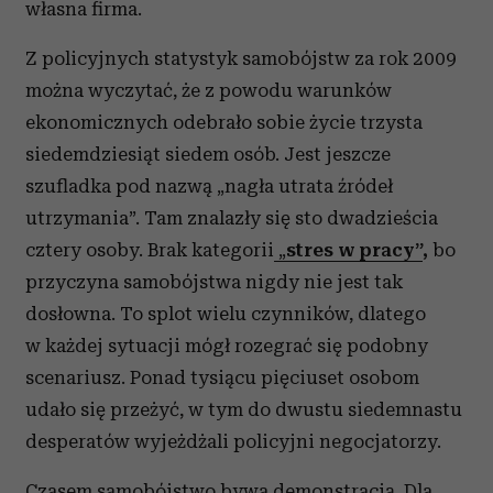
własna firma.
Z policyjnych statystyk samobójstw za rok 2009
można wyczytać, że z powodu warunków
ekonomicznych odebrało sobie życie trzysta
siedemdziesiąt siedem osób. Jest jeszcze
szufladka pod nazwą „nagła utrata źródeł
utrzymania”. Tam znalazły się sto dwadzieścia
cztery osoby. Brak kategorii
„
stres w pracy”
,
bo
przyczyna samobójstwa nigdy nie jest tak
dosłowna. To splot wielu czynników, dlatego
w każdej sytuacji mógł rozegrać się podobny
scenariusz. Ponad tysiącu pięciuset osobom
udało się przeżyć, w tym do dwustu siedemnastu
desperatów wyjeżdżali policyjni negocjatorzy.
Czasem samobójstwo bywa demonstracją. Dla