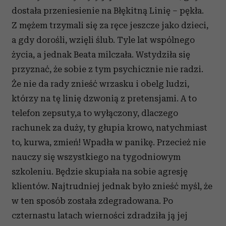
dostała przeniesienie na Błękitną Linię – pękła.
Z mężem trzymali się za ręce jeszcze jako dzieci,
a gdy dorośli, wzięli ślub. Tyle lat wspólnego
życia, a jednak Beata milczała. Wstydziła się
przyznać, że sobie z tym psychicznie nie radzi.
Że nie da rady znieść wrzasku i obelg ludzi,
którzy na tę linię dzwonią z pretensjami. A to
telefon zepsuty,a to wyłączony, dlaczego
rachunek za duży, ty głupia krowo, natychmiast
to, kurwa, zmień! Wpadła w panikę. Przecież nie
nauczy się wszystkiego na tygodniowym
szkoleniu. Będzie skupiała na sobie agresję
klientów. Najtrudniej jednak było znieść myśl, że
w ten sposób została zdegradowana. Po
czternastu latach wierności zdradziła ją jej