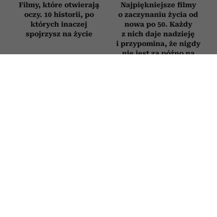
Filmy, które otwierają
Najpiękniejsze filmy
oczy. 10 historii, po
o zaczynaniu życia od
których inaczej
nowa po 50. Każdy
spojrzysz na życie
z nich daje nadzieję
i przypomina, że nigdy
nie jest za późno na
zmianę
RODZICE
Novak Djoković zdradził, co mówi
dzieciom, gdy się nudzą. Wielu
rodziców będzie zaskoczonych
2 LIPCA 2026
ROBERT CHOIŃSKI