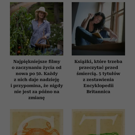
Partnerzy mogą połączyć te informacje z innymi danymi
otrzymanymi od Ciebie lub uzyskanymi podczas
korzystania z ich usług.
Najpiękniejsze filmy
Książki, które trzeba
o zaczynaniu życia od
przeczytać przed
nowa po 50. Każdy
śmiercią. 5 tytułów
z nich daje nadzieję
z zestawienia
i przypomina, że nigdy
Encyklopedii
nie jest za późno na
Britannica
zmianę