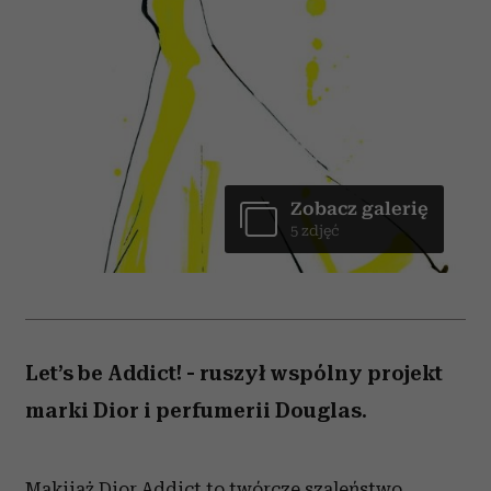
Zobacz galerię
5 zdjęć
Let’s be Addict! - ruszył wspólny projekt
marki Dior i perfumerii Douglas.
Makijaż Dior Addict to twórcze szaleństwo,