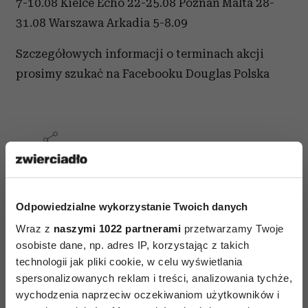
7-10.08 Kielce Echo 22-25.08 Poznań Malta 28-
31.08 Warszawa Arkadia 5-8.09
Szczegółowych informacji o terminach akcji
prosimy szukać na Facebooku Douglas Polska
AUTOPROMOCJA
Odpowiedzialne wykorzystanie Twoich danych
Wraz z
naszymi 1022 partnerami
przetwarzamy Twoje
osobiste dane, np. adres IP, korzystając z takich
technologii jak pliki cookie, w celu wyświetlania
spersonalizowanych reklam i treści, analizowania tychże,
wychodzenia naprzeciw oczekiwaniom użytkowników i