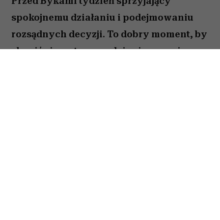
Przed Bykami tydzień sprzyjający
spokojnemu działaniu i podejmowaniu
rozsądnych decyzji. To dobry moment, by
skupić się na tym, co daje ci poczucie
stabilności i bezpieczeństwa. Choć wokół
może dziać się wiele, największe korzyści
przyniesie konsekwencja i cierpliwość.
Sprawdź, co gwiazdy przygotowały dla
Byka na okres od 27 lipca do 2 sierpnia
2026 roku.
Spis treści:
Horoskop tygodniowy 27 lipca–2 sierpnia