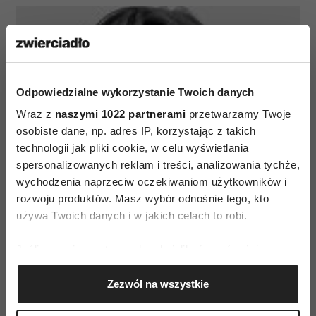
Odpowiedzialne wykorzystanie Twoich danych
Wraz z
naszymi 1022 partnerami
przetwarzamy Twoje
osobiste dane, np. adres IP, korzystając z takich
technologii jak pliki cookie, w celu wyświetlania
spersonalizowanych reklam i treści, analizowania tychże,
wychodzenia naprzeciw oczekiwaniom użytkowników i
rozwoju produktów. Masz wybór odnośnie tego, kto
używa Twoich danych i w jakich celach to robi.
Jeśli wyrazisz na to zgodę, chcielibyśmy również:
Gromadzić dane dotyczące Twojej lokalizacji
Zezwól na wszystkie
geograficznej z dokładnością nawet do kilku metrów
Identyfikować Twoje urządzenie, aktywnie