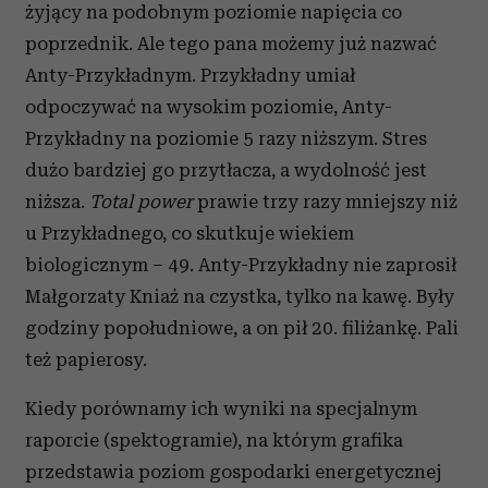
żyjący na podobnym poziomie napięcia co
korzystasz z naszej witryny, udostępniamy partnerom
społecznościowym, reklamowym i analitycznym.
poprzednik. Ale tego pana możemy już nazwać
Partnerzy mogą połączyć te informacje z innymi danymi
Anty-Przykładnym. Przykładny umiał
otrzymanymi od Ciebie lub uzyskanymi podczas
odpoczywać na wysokim poziomie, Anty-
korzystania z ich usług.
Przykładny na poziomie 5 razy niższym. Stres
dużo bardziej go przytłacza, a wydolność jest
niższa.
Total power
prawie trzy razy mniejszy niż
u Przykładnego, co skutkuje wiekiem
biologicznym – 49. Anty-Przykładny nie zaprosił
Małgorzaty Kniaź na czystka, tylko na kawę. Były
godziny popołudniowe, a on pił 20. filiżankę. Pali
też papierosy.
Kiedy porównamy ich wyniki na specjalnym
raporcie (spektogramie), na którym grafika
przedstawia poziom gospodarki energetycznej