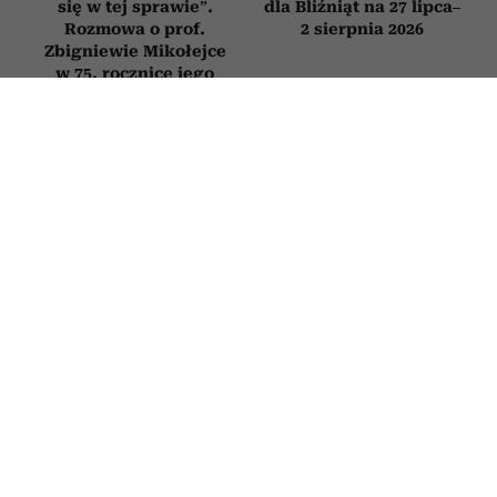
się w tej sprawie”.
dla Bliźniąt na 27 lipca–
Rozmowa o prof.
2 sierpnia 2026
Zbigniewie Mikołejce
w 75. rocznicę jego
urodzin
RELACJE
Jak zachowuje się mąż, który nie
kocha? Oto sygnały, których nie warto
ignorować
30 CZERWCA 2026
PATRYCJA KLIKOWSKA