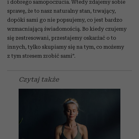
otrzymanymi od Ciebie lub uzyskanymi podczas
i dobrego samopoczucia. Wtedy zdajemy sobie
korzystania z ich usług.
sprawę, że to nasz naturalny stan, trwający,
dopóki sami go nie popsujemy, co jest bardzo
wzmacniającą świadomością. Bo kiedy czujemy
się zestresowani, przestajemy oskarżać o to
innych, tylko skupiamy się na tym, co możemy
z tym stresem zrobić sami”.
Czytaj także