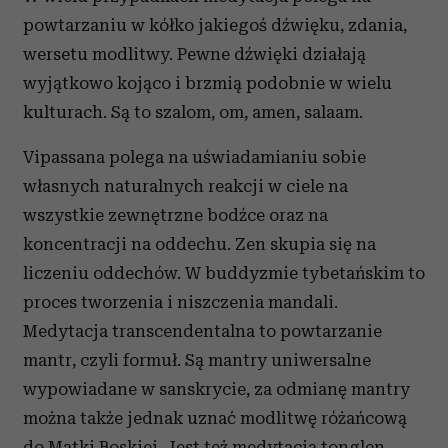
powtarzaniu w kółko jakiegoś dźwięku, zdania,
wersetu modlitwy. Pewne dźwięki działają
wyjątkowo kojąco i brzmią podobnie w wielu
kulturach. Są to szalom, om, amen, salaam.
Vipassana polega na uświadamianiu sobie
własnych naturalnych reakcji w ciele na
wszystkie zewnętrzne bodźce oraz na
koncentracji na oddechu. Zen skupia się na
liczeniu oddechów. W buddyzmie tybetańskim to
proces tworzenia i niszczenia mandali.
Medytacja transcendentalna to powtarzanie
mantr, czyli formuł. Są mantry uniwersalne
wypowiadane w sanskrycie, za odmianę mantry
można także jednak uznać modlitwę różańcową
do Matki Boskiej. Jest też medytacja tonglen