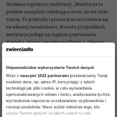
działanie regularnej medytacji: „Medytacja to
potężne narzędzie redukujące stres, ale też dużo
więcej. To praktyka i proces koncentrowania się
na własnej świadomości. W wielu przypadkach
medytacja polega na ciągłym powtarzaniu
dźwięku, zdania, wersetu modlitwy. (…) Pewne
dźwięki działają wyjątkowo kojąco i brzmią
podobnie w wielu kulturach. Są to szalom, om,
amen, salaam. Jeśli czujesz się lepiej ze świecką
Odpowiedzialne wykorzystanie Twoich danych
medytacją, możesz powtarzać słowo one [ang.
Wraz z
naszymi 1022 partnerami
przetwarzamy Twoje
jeden]. Rodzice, usypiając czy uspokajając
osobiste dane, np. adres IP, korzystając z takich
dziecko, często intuicyjnie nucą mruczanki typu
technologii jak pliki cookie, w celu wyświetlania
spersonalizowanych reklam i treści, analizowania tychże,
aaaa, yhmmmm. Zazwyczaj dźwięki zaczynają się
wychodzenia naprzeciw oczekiwaniom użytkowników i
od o lub a, a kończą na m lub n. Na przykład
rozwoju produktów. Masz wybór odnośnie tego, kto
»ommmmmmmmmmmmm«,
używa Twoich danych i w jakich celach to robi.