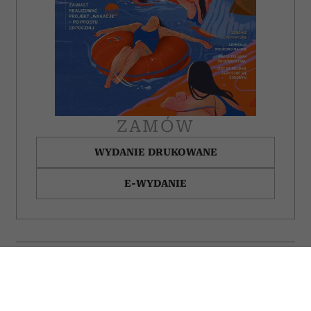
ZAMÓW
WYDANIE DRUKOWANE
E-WYDANIE