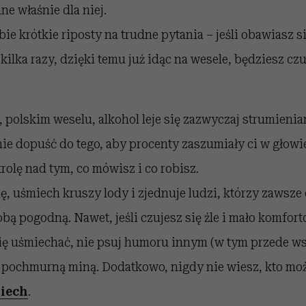
e właśnie dla niej.
ie krótkie riposty na trudne pytania – jeśli obawiasz s
kilka razy, dzięki temu już idąc na wesele, będziesz czu
:
polskim weselu, alkohol leje się zazwyczaj strumienia
nie dopuść do tego, aby procenty zaszumiały ci w głow
trolę nad tym, co mówisz i co robisz.
ę, uśmiech kruszy lody i zjednuje ludzi, którzy zawsze
obą pogodną. Nawet, jeśli czujesz się źle i mało komfort
ię uśmiechać, nie psuj humoru innym (w tym przede w
ą pochmurną miną. Dodatkowo, nigdy nie wiesz, kto mo
miech
.