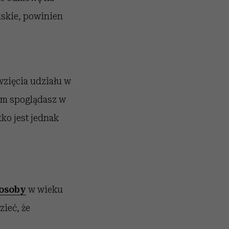
liskie, powinien
wzięcia udziału w
jem spoglądasz w
tko jest jednak
osoby
w wieku
zieć, że