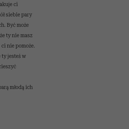
akuje ci
ół siebie pary
h. Być może
że ty nie masz
 ci nie pomoże.
 ty jesteś w
cieszyć
parą młodą ich