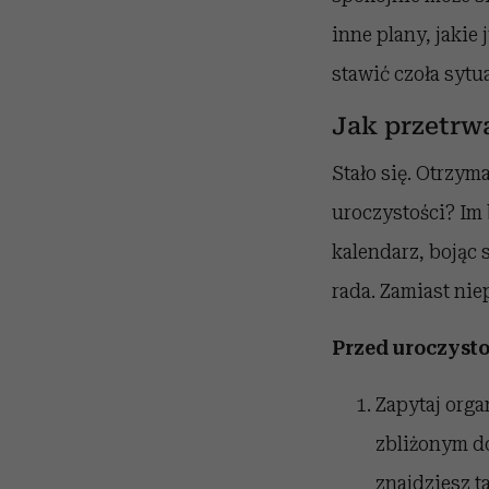
inne plany, jakie
stawić czoła sytu
Jak przetrw
Stało się. Otrzym
uroczystości? Im 
kalendarz, bojąc 
rada. Zamiast nie
Przed uroczysto
Zapytaj orga
zbliżonym do 
znajdziesz 