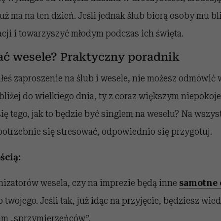
 już ma na ten dzień. Jeśli jednak ślub biorą osoby mu b
acji i towarzyszyć młodym podczas ich święta.
ać wesele? Praktyczny poradnik
ałeś zaproszenie na ślub i wesele, nie możesz odmówić 
bliżej do wielkiego dnia, ty z coraz większym niepoko
się tego, jak to będzie być singlem na weselu? Na wszys
potrzebnie się stresować, odpowiednio się przygotuj.
ścią:
nizatorów wesela, czy na imprezie będą inne
samotne 
twojego. Jeśli tak, już idąc na przyjęcie, będziesz wied
tam „sprzymierzeńców”.