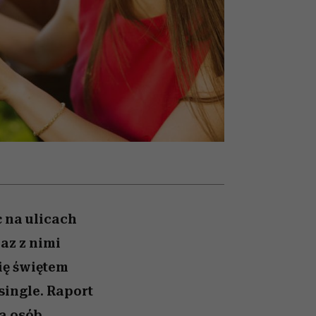
026/27
ryt
to dla nich zarwiesz noc
zupełny brak ogłady
girls”
ć na ulicach
az z nimi
się świętem
single. Raport
a osób