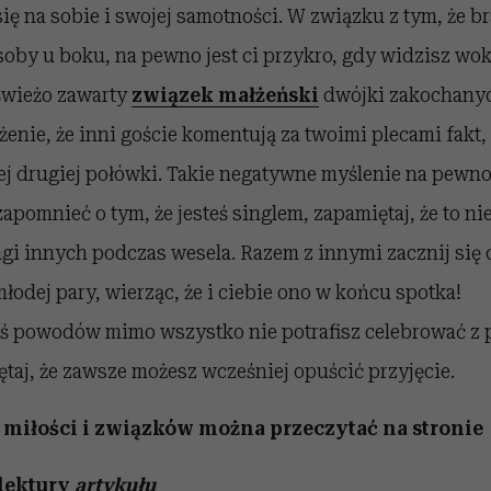
się na sobie i swojej samotności. W związku z tym, że br
oby u boku, na pewno jest ci przykro, gdy widzisz wok
świeżo zawarty
związek małżeński
dwójki zakochanyc
żenie, że inni goście komentują za twoimi plecami fakt, 
ej drugiej połówki. Takie negatywne myślenie na pewno
zapomnieć o tym, że jesteś singlem, zapamiętaj, że to nie
i innych podczas wesela. Razem z innymi zacznij się 
łodej pary, wierząc, że i ciebie ono w końcu spotka!
chś powodów mimo wszystko nie potrafisz celebrować z 
ętaj, że zawsze możesz wcześniej opuścić przyjęcie.
 miłości i związków można przeczytać na stronie
lektury
artykułu