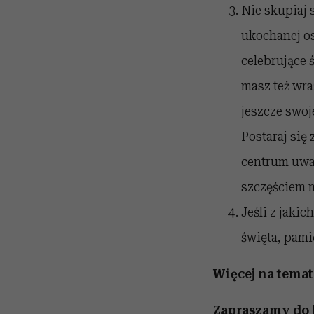
Nie skupiaj 
ukochanej os
celebrujące 
masz też wra
jeszcze swoj
Postaraj się 
centrum uwag
szczęściem m
Jeśli z jaki
święta, pami
Więcej na temat
Zapraszamy do 