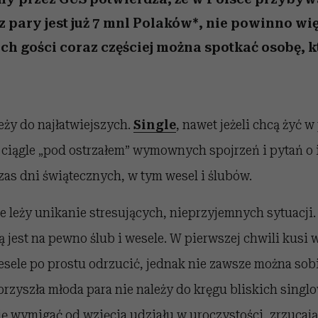
 pary jest już 7 mnl Polaków*, nie powinno więc
h gości coraz częściej można spotkać osobę, kt
leży do najłatwiejszych.
Single
, nawet jeżeli chcą żyć w
ciągle „pod ostrzałem” wymownych spojrzeń i pytań o 
as dni świątecznych, w tym wesel i ślubów.
e leży unikanie stresujących, nieprzyjemnych sytuacji. 
ą jest na pewno ślub i wesele. W pierwszej chwili kusi 
sele po prostu odrzucić, jednak nie zawsze można sobi
 przyszła młoda para nie należy do kręgu bliskich singl
ię wymigać od wzięcia udziału w uroczystości, zrzuca