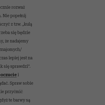
ecznie rozważ
. Nie popełnij
ńczyć z tzw. „kulą
trzeba się będzie
my, że nadajemy
 znajomych/
as lepiej jest na
k się sprawdzi”.
poczucie
i
lądać. Spraw sobie
nie przyćmić
gdyż te barwy są