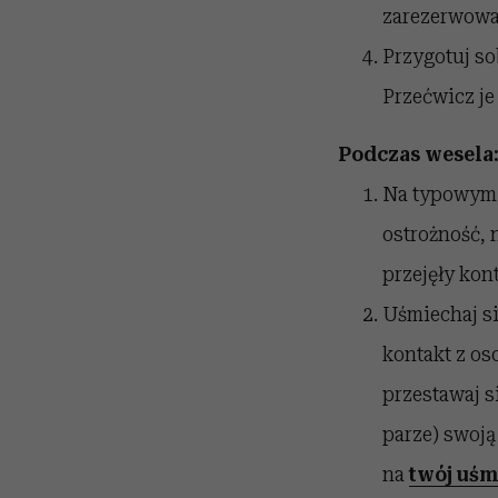
zarezerwowan
Przygotuj sob
Przećwicz je 
Podczas wesela
Na typowym, 
ostrożność, 
przejęły kon
Uśmiechaj si
kontakt z os
przestawaj s
parze) swoj
na
twój uś