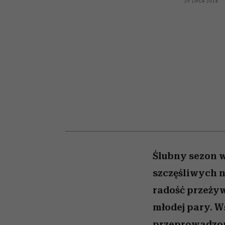
powinien znać odpowi
kawę z Kasią Miller”, s.
weterynarz”
29 LIPCA 2016
odc. 7]
Ślubny sezon w
szczęśliwych n
radość przeżywa
młodej pary. W
przeprowadzon