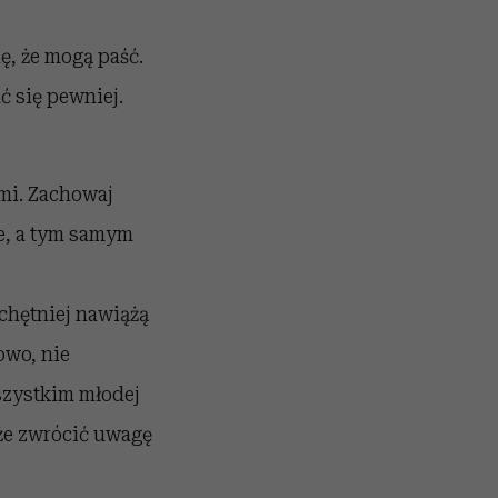
ię, że mogą paść.
ć się pewniej.
mi. Zachowaj
ie, a tym samym
 chętniej nawiążą
owo, nie
szystkim młodej
że zwrócić uwagę