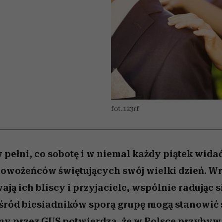
edź
 5,
przekraczają swoje granice
Wiemy, gdzie go kupić
Miller s. 5, odc. 6]
sezon jesień–zima 2
zaskakujący fawo
w seksie?
fot.123rf
 pełni, co sobotę i w niemal każdy piątek wida
owożeńców świętujących swój wielki dzień. Wr
ją ich bliscy i przyjaciele, wspólnie radując 
śród biesiadników sporą grupę mogą stanowić 
y przez GUS potwierdza, że w Polsce przybyw