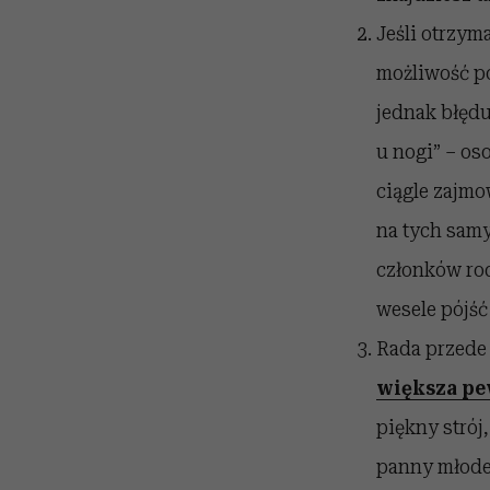
Jeśli otrzym
możliwość po
jednak błędu 
u nogi” – oso
ciągle zajmo
na tych samy
członków rod
wesele pójść
Rada przede 
większa pe
piękny strój
panny młodej