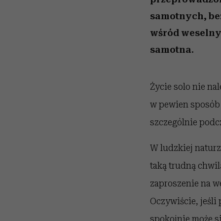
samotnych, bez
wśród weselnyc
samotna.
Życie solo nie na
w pewien sposób 
szczególnie podcz
W ludzkiej naturz
taką trudną chwil
zaproszenie na we
Oczywiście, jeśli
spokojnie może s