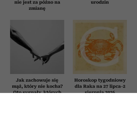
nie jest za późno na
urodzin
zmianę
Jak zachowuje się
Horoskop tygodniowy
mąż, który nie kocha?
dla Raka na 27 lipca–2
Oto sygnały, których
sierpnia 2026
nie warto ignorować
FILMY
Filmy, które otwierają oczy. 10