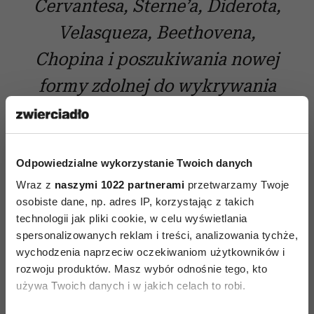
Cervantesa, Sterne’a, Diderota,
Velasqueza, Beethovena,
Chopina i poszukiwania nowej
formy zdolnej do wykrywania
prawdy o człowieku tam, gdzie
się jej najmniej spodziewamy.
Poetyka, która dziś wydaje się
Odpowiedzialne wykorzystanie Twoich danych
Wraz z
naszymi 1022 partnerami
przetwarzamy Twoje
niewygodna, lecz nigdy się
osobiste dane, np. adres IP, korzystając z takich
nie starzeje.
“Le Monde”
technologii jak pliki cookie, w celu wyświetlania
spersonalizowanych reklam i treści, analizowania tychże,
wychodzenia naprzeciw oczekiwaniom użytkowników i
rozwoju produktów. Masz wybór odnośnie tego, kto
Milan Kundera
(ur. 1929) – jeden z najbardziej
używa Twoich danych i w jakich celach to robi.
znanych pisarzy czeskiego pochodzenia. Uczestnik