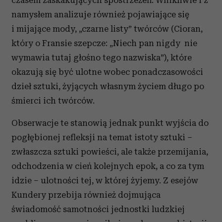
czasem zaskakujących spostrzeżeń. Wnikliwie i z
namysłem analizuje również pojawiające się
i mijające mody, „czarne listy” twórców (Cioran,
który o Fransie szepcze: „Niech pan nigdy nie
wymawia tutaj głośno tego nazwiska”), które
okazują się być ulotne wobec ponadczasowości
dzieł sztuki, żyjących własnym życiem długo po
śmierci ich twórców.
Obserwacje te stanowią jednak punkt wyjścia do
pogłębionej refleksji na temat istoty sztuki –
zwłaszcza sztuki powieści, ale także przemijania,
odchodzenia w cień kolejnych epok, a co za tym
idzie – ulotności tej, w której żyjemy. Z esejów
Kundery przebija również dojmująca
świadomość samotności jednostki ludzkiej