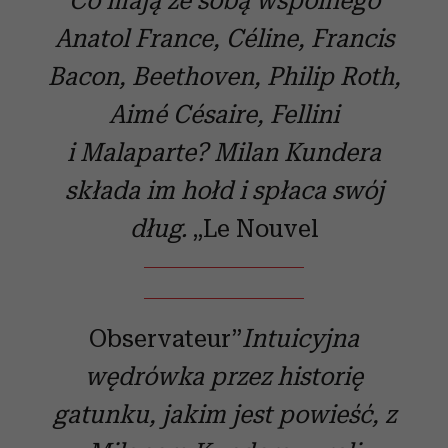
Co mają ze sobą wspólnego
Anatol France, Céline, Francis
Bacon, Beethoven, Philip Roth,
Aimé Césaire, Fellini
i Malaparte? Milan Kundera
składa im hołd i spłaca swój
dług.
„Le Nouvel
Observateur”
Intuicyjna
wędrówka przez historię
gatunku, jakim jest powieść, z