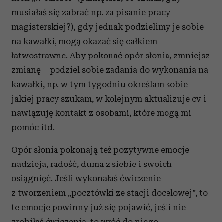
i reklam, aby oferować funkcje społecznościowe i
musiałaś się zabrać np. za pisanie pracy
analizować ruch w naszej witrynie. Informacje o tym, jak
magisterskiej?), gdy jednak podzielimy je sobie
korzystasz z naszej witryny, udostępniamy partnerom
na kawałki, mogą okazać się całkiem
społecznościowym, reklamowym i analitycznym.
łatwostrawne. Aby pokonać opór słonia, zmniejsz
Partnerzy mogą połączyć te informacje z innymi danymi
zmianę – podziel sobie zadania do wykonania na
otrzymanymi od Ciebie lub uzyskanymi podczas
korzystania z ich usług.
kawałki, np. w tym tygodniu określam sobie
jakiej pracy szukam, w kolejnym aktualizuje cv i
nawiązuję kontakt z osobami, które mogą mi
pomóc itd.
Opór słonia pokonają też pozytywne emocje –
nadzieja, radość, duma z siebie i swoich
osiągnięć. Jeśli wykonałaś ćwiczenie
z tworzeniem „pocztówki ze stacji docelowej”, to
te emocje powinny już się pojawić, jeśli nie
zrobiłaś ćwiczenia, to wróć do niego.