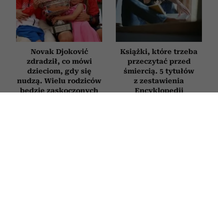
Novak Djoković
Książki, które trzeba
zdradził, co mówi
przeczytać przed
dzieciom, gdy się
śmiercią. 5 tytułów
nudzą. Wielu rodziców
z zestawienia
będzie zaskoczonych
Encyklopedii
Britannica
HOROSKOP
Horoskop tygodniowy dla Byka na 27
lipca–2 sierpnia 2026
27 LIPCA 2026