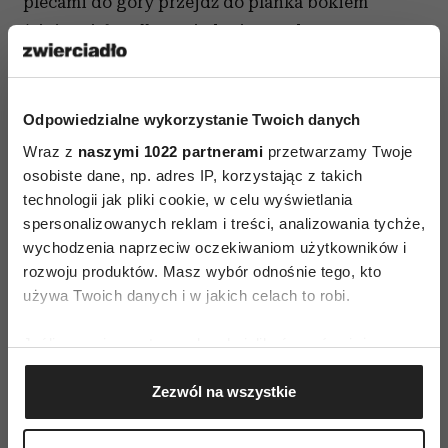
plecami do góry przejdź do planka bokiem
(ciężar ciała tylko na jednej ręce, druga
skierowana do sufitu), potem przejdź do planka
plecami do podłogi (ciężar na obu
przedramionach), na koniec trenuj na drugim
Odpowiedzialne wykorzystanie Twoich danych
boku. W każdej z tych pozycji wytrzymaj 30 s.
Wraz z
naszymi 1022 partnerami
przetwarzamy Twoje
osobiste dane, np. adres IP, korzystając z takich
Elastyczność
technologii jak pliki cookie, w celu wyświetlania
spersonalizowanych reklam i treści, analizowania tychże,
Po ćwiczeniach nie zapomnij o rozciąganiu.
wychodzenia naprzeciw oczekiwaniom użytkowników i
Nawet kilka minut strechingu każdego dnia
rozwoju produktów. Masz wybór odnośnie tego, kto
przynosi efekty. Skłony, przyciąganie stóp do
używa Twoich danych i w jakich celach to robi.
pośladków czy pozycje z jogi spowodują, że nie
Jeśli wyrazisz na to zgodę, chcielibyśmy również:
złapie cię skurcz albo nie naciągniesz mięśni
Gromadzić dane dotyczące Twojej lokalizacji
w chwili, gdy bardzo byś tego nie chciała.
Zezwól na wszystkie
geograficznej z dokładnością nawet do kilku metrów
Elastyczne i rozciągnięte ciało pozwoli ci czerpać
Identyfikować Twoje urządzenie, aktywnie
przyjemność z każdej, nawet bardzo egzotycznej
analizując charakteryzującego je zbiory danych