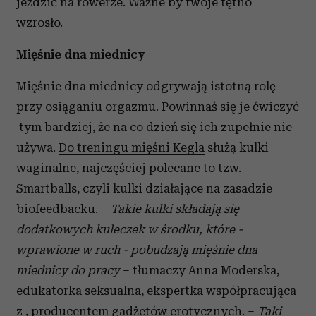
jeździć na rowerze. Ważne by twoje tętno
wzrosło.
Mięśnie dna miednicy
Mięśnie dna miednicy odgrywają istotną rolę
przy osiąganiu orgazmu
. Powinnaś się je ćwiczyć
tym bardziej, że na co dzień się ich zupełnie nie
używa.
Do treningu mięśni Kegla
służą kulki
waginalne, najczęściej polecane to tzw.
Smartballs, czyli kulki działające na zasadzie
biofeedbacku. –
Takie kulki składają się
dodatkowych kuleczek w środku, które -
wprawione w ruch - pobudzają mięśnie dna
miednicy do pracy
– tłumaczy Anna Moderska,
edukatorka seksualna, ekspertka współpracująca
z , producentem gadżetów erotycznych. –
Taki