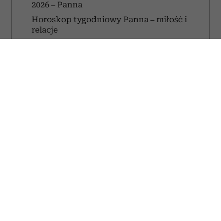
2026 – Panna
Horoskop tygodniowy Panna – miłość i
relacje
Horoskop tygodniowy 27 lipca–2
sierpnia 2026 – Panna
W tym tygodniu łatwiej będzie ci zachować
spokój nawet wtedy, gdy wokół zapanuje
chaos.
Twoja umiejętność analizowania sytuacji
i dostrzegania szczegółów okaże się ogromnym
atutem. Możesz rozwiązać problem, z którym ktoś
inny nie potrafił sobie poradzić, albo znaleźć
sposób na usprawnienie codziennych
obowiązków.