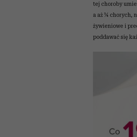
tej choroby umie
a aż ¾ chorych, 
żywieniowe i pr
poddawać się każ