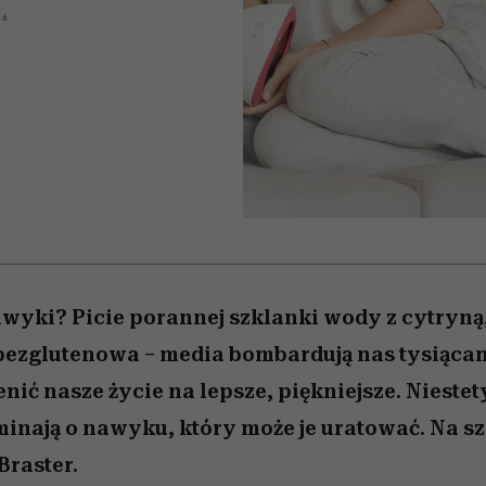
edź
 5,
j
Wiemy, gdzie go kupić
Miller s. 5, odc. 6]
niż się wydaje
sezon jesień–zima 2
16
wyki? Picie porannej szklanki wody z cytryną,
bezglutenowa – media bombardują nas tysiąc
nić nasze życie na lepsze, piękniejsze. Nieste
nają o nawyku, który może je uratować. Na sz
Braster.