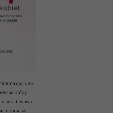
zmienia się. USG
ierwsze próby
 one podstawową
a opinia, że