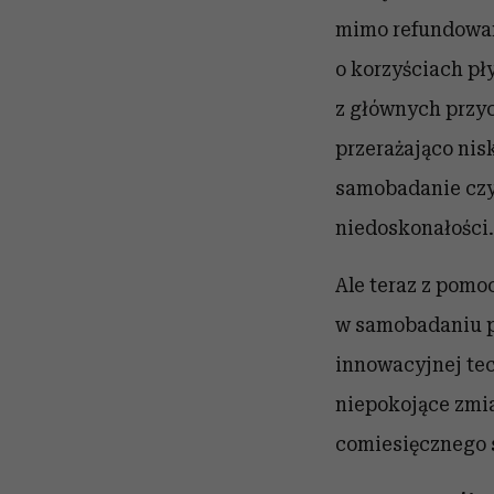
mimo refundowani
o korzyściach pł
z głównych przyc
przerażająco nis
samobadanie czyl
niedoskonałości.
Ale teraz z pomo
w samobadaniu pi
innowacyjnej tec
niepokojące zmi
comiesięcznego 