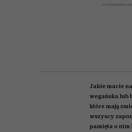
powinien znać odpowi
kawę z Kasią Miller”, s.
mężczyzna jest mnie
modelowania
weterynarz”
10 PAŹDZIERNIKA 20
reaktywny”
odc. 7]
Jakie macie na
wegańska lub 
które mają zmie
wszyscy zapomi
pamięta o nim 