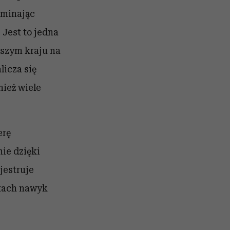
ominając
 Jest to jedna
aszym kraju na
licza się
nież wiele
erę
nie dzięki
jestruje
etach nawyk