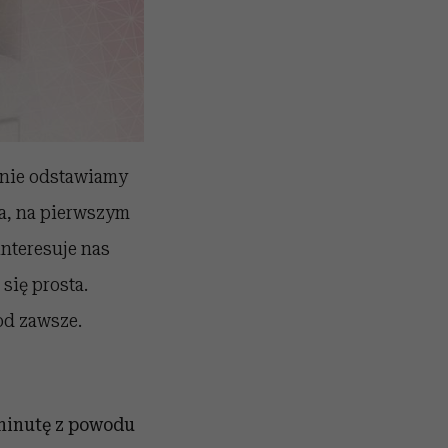
ennie odstawiamy
ia, na pierwszym
nteresuje nas
się prosta.
od zawsze.
 minutę z powodu