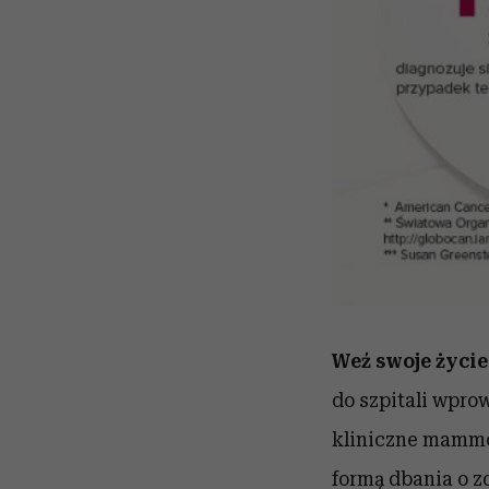
Weź swoje życie
do szpitali wprow
kliniczne mammog
formą dbania o z