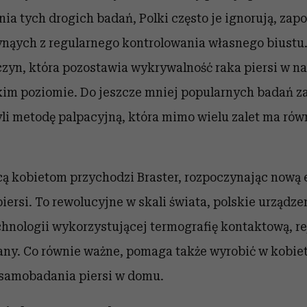
a tych drogich badań, Polki często je ignorują, zap
ynąych z regularnego kontrolowania własnego biustu.
zyn, która pozostawia wykrywalność raka piersi w n
kim poziomie. Do jeszcze mniej popularnych badań za
i metodę palpacyjną, która mimo wielu zalet ma rów
cą kobietom przychodzi Braster, rozpoczynając nową 
ersi. To rewolucyjne w skali świata, polskie urządze
hnologii wykorzystującej termografię kontaktową, re
any. Co równie ważne, pomaga także wyrobić w kobi
samobadania piersi w domu.