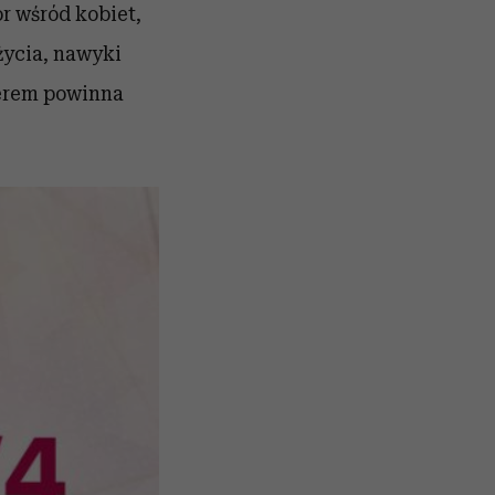
ór wśród kobiet
,
 życia, nawyki
terem powinna