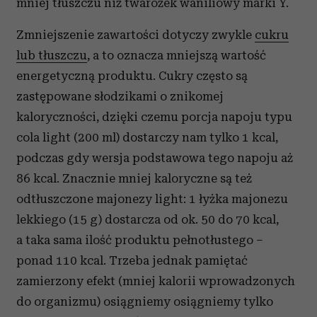
mniej tłuszczu niż twarożek waniliowy marki Y.
Zmniejszenie zawartości dotyczy zwykle
cukru
lub tłuszczu
, a to oznacza mniejszą wartość
energetyczną produktu. Cukry często są
zastępowane słodzikami o znikomej
kaloryczności, dzięki czemu porcja napoju typu
cola light (200 ml) dostarczy nam tylko 1 kcal,
podczas gdy wersja podstawowa tego napoju aż
86 kcal. Znacznie mniej kaloryczne są też
odtłuszczone majonezy light: 1 łyżka majonezu
lekkiego (15 g) dostarcza od ok. 50 do 70 kcal,
a taka sama ilość produktu pełnotłustego –
ponad 110 kcal. Trzeba jednak pamiętać
zamierzony efekt (mniej kalorii wprowadzonych
do organizmu) osiągniemy osiągniemy tylko