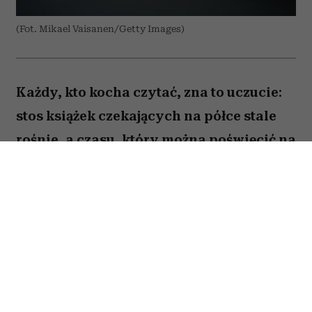
(Fot. Mikael Vaisanen/Getty Images)
Każdy, kto kocha czytać, zna to uczucie:
stos książek czekających na półce stale
rośnie, a czasu, który można poświęcić na
lekturę, ubywa. A przecież obok głośnych
nowości i sezonowych bestsellerów są
jeszcze te tytuły, które od lat wracają w
kolejnych zestawieniach
najważniejszych książek świata. Po które
warto sięgnąć? Zajrzałam do listy
Encyklopedii Britannica i wybrałam z