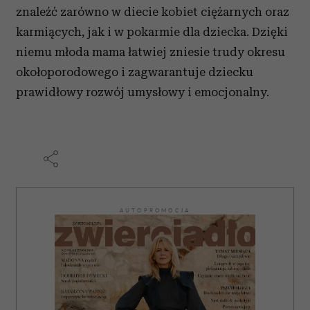
analizować ruch w naszej witrynie. Informacje o tym, jak
znaleźć zarówno w diecie kobiet ciężarnych oraz
korzystasz z naszej witryny, udostępniamy partnerom
karmiących, jak i w pokarmie dla dziecka. Dzięki
społecznościowym, reklamowym i analitycznym.
Partnerzy mogą połączyć te informacje z innymi danymi
niemu młoda mama łatwiej zniesie trudy okresu
otrzymanymi od Ciebie lub uzyskanymi podczas
okołoporodowego i zagwarantuje dziecku
korzystania z ich usług.
prawidłowy rozwój umysłowy i emocjonalny.
AUTOPROMOCJA