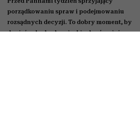
Przed Pannami tydzień sprzyjający
porządkowaniu spraw i podejmowaniu
rozsądnych decyzji. To dobry moment, by
dopiąć zaległe obowiązki, ale również
zastanowić się, które z nich naprawdę są
warte twojej energii. Nie wszystko musisz
zrobić od razu. Sprawdź, co gwiazdy
przygotowały dla Panny na okres od 27
lipca do 2 sierpnia 2026 roku.
Spis treści:
Horoskop tygodniowy 27 lipca–2 sierpnia
2026 – Panna