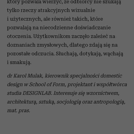
który pozwala wierzyć, że odbiorcy nie szukają
Wykorzystujemy pliki cookie do spersonalizowania treści
tylko rzeczy atrakcyjnych wizualnie
i reklam, aby oferować funkcje społecznościowe i
i użytecznych, ale również takich, które
analizować ruch w naszej witrynie. Informacje o tym, jak
pozwalają na niecodzienne doświadczanie
korzystasz z naszej witryny, udostępniamy partnerom
społecznościowym, reklamowym i analitycznym.
otoczenia. Użytkownikom zaczęło zależeć na
Partnerzy mogą połączyć te informacje z innymi danymi
doznaniach zmysłowych, dlatego zdają się na
otrzymanymi od Ciebie lub uzyskanymi podczas
pozostałe odczucia. Słuchają, dotykają, wąchają
korzystania z ich usług.
i smakują.
dr Karol Mulak, kierownik specjalności domestic
design w School of Form, projektant i współtwórca
studia DESIGNLAB. Interesuje się wzornictwem,
architekturą, sztuką, socjologią oraz antropologią,
mat. pras.