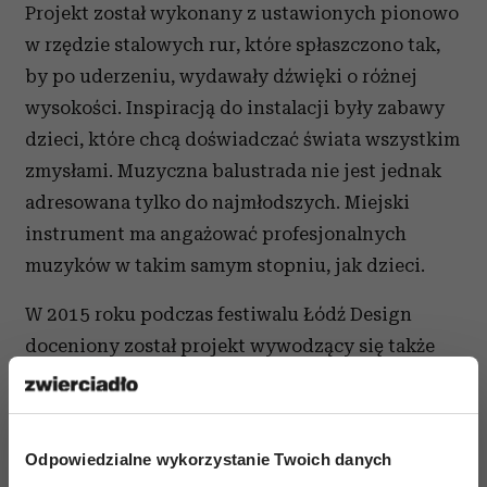
Projekt został wykonany z ustawionych pionowo
w rzędzie stalowych rur, które spłaszczono tak,
by po uderzeniu, wydawały dźwięki o różnej
wysokości. Inspiracją do instalacji były zabawy
dzieci, które chcą doświadczać świata wszystkim
zmysłami. Muzyczna balustrada nie jest jednak
adresowana tylko do najmłodszych. Miejski
instrument ma angażować profesjonalnych
muzyków w takim samym stopniu, jak dzieci.
W 2015 roku podczas festiwalu Łódź Design
doceniony został projekt wywodzący się także
z synestetic design. „Kaszofor” Patrycji Otachel -
termofor, w którym wodę zastąpiono kaszą
gryczaną. Przedmiot poza funkcją rozgrzewania,
Odpowiedzialne wykorzystanie Twoich danych
wydawał przyjemny dla ucha szmer i wydzielał