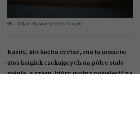
(Fot. Mikael Vaisanen/Getty Images)
Każdy, kto kocha czytać, zna to uczucie:
stos książek czekających na półce stale
rośnie, a czasu, który można poświęcić na
lekturę, ubywa. A przecież obok głośnych
nowości i sezonowych bestsellerów są
jeszcze te tytuły, które od lat wracają w
kolejnych zestawieniach
najważniejszych książek świata. Po które
warto sięgnąć? Zajrzałam do listy