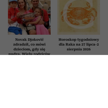
Novak Djoković
Horoskop tygodniowy
zdradził, co mówi
dla Raka na 27 lipca–2
dzieciom, gdy się
sierpnia 2026
nudzą. Wielu rodziców
będzie zaskoczonych
PSYCHOLOGIA
Nie zmieniasz zdjęcia profilowego od
lat? Psycholog tłumaczy, co to
oznacza