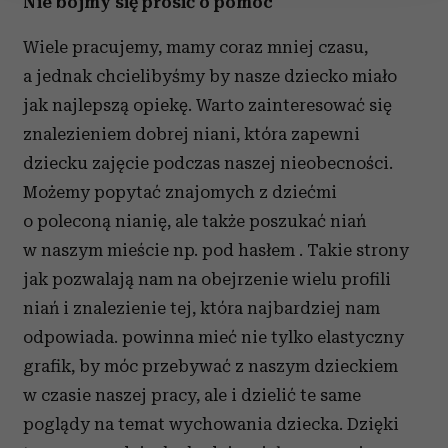
Nie bójmy się prosić o pomoc
Wykorzystujemy pliki cookie do spersonalizowania treści
i reklam, aby oferować funkcje społecznościowe i
Wiele pracujemy, mamy coraz mniej czasu,
analizować ruch w naszej witrynie. Informacje o tym, jak
a jednak chcielibyśmy by nasze dziecko miało
korzystasz z naszej witryny, udostępniamy partnerom
jak najlepszą opiekę. Warto zainteresować się
społecznościowym, reklamowym i analitycznym.
znalezieniem dobrej niani, która zapewni
Partnerzy mogą połączyć te informacje z innymi danymi
otrzymanymi od Ciebie lub uzyskanymi podczas
dziecku zajęcie podczas naszej nieobecności.
korzystania z ich usług.
Możemy popytać znajomych z dziećmi
o poleconą nianię, ale także poszukać niań
w naszym mieście np. pod hasłem . Takie strony
jak pozwalają nam na obejrzenie wielu profili
niań i znalezienie tej, która najbardziej nam
odpowiada. powinna mieć nie tylko elastyczny
grafik, by móc przebywać z naszym dzieckiem
w czasie naszej pracy, ale i dzielić te same
poglądy na temat wychowania dziecka. Dzięki