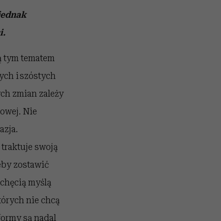
jednak
i.
są tym tematem
ych i szóstych
ych zmian zależy
dowej. Nie
azja.
 traktuje swoją
żeby zostawić
echęcią myślą
tórych nie chcą
eformy są nadal