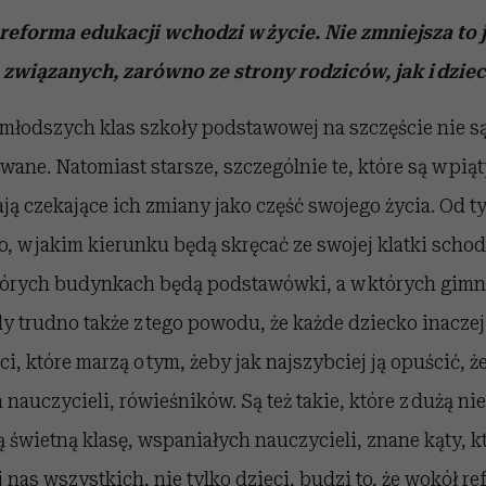
reforma edukacji wchodzi w życie. Nie zmniejsza to 
 związanych, zarówno ze strony rodziców, jak i dziec
z młodszych klas szkoły podstawowej na szczęście nie 
ane. Natomiast starsze, szczególnie te, które są w piąt
ją czekające ich zmiany jako część swojego życia. Od t
o, w jakim kierunku będą skręcać ze swojej klatki scho
tórych budynkach będą podstawówki, a w których gimn
y trudno także z tego powodu, że każde dziecko inaczej
ci, które marzą o tym, żeby jak najszybciej ją opuścić, 
auczycieli, rówieśników. Są też takie, które z dużą ni
ą świetną klasę, wspaniałych nauczycieli, znane kąty, k
 nas wszystkich, nie tylko dzieci, budzi to, że wokół r