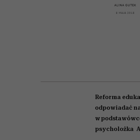
kawę z Kasią Miller”, s.
girls”
ALINA GUTEK
odc. 7]
8 MAJA 2018
Reforma edukac
odpowiadać na 
w podstawówce,
psycholożka A