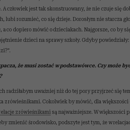
A człowiek jest tak skonstruowany, że nie czuje się dob
, lubi rozumieć, co się dzieje. Dorosłym nie starcza gł
 a co dopiero mówić o dzieciakach. Najgorsze, co by si
jętnienie dzieci na sprawy szkoły. Gdyby powiedziały: 
zi?”.
zpacza, że musi zostać w podstawówce. Czy może być
?
ch radziłabym uważniej niż do tej pory przyjrzeć się tem
ka z rówieśnikami. Cokolwiek by mówić, dla większości 
relacje z rówieśnikami
są najważniejsze. W większości
eby zmienić środowisko, podszyte jest tym, że w relacja