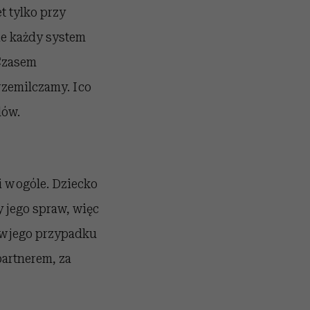
t tylko przy
nie każdy system
Czasem
rzemilczamy. I co
dów.
 w ogóle. Dziecko
y jego spraw, więc
 w jego przypadku
partnerem, za