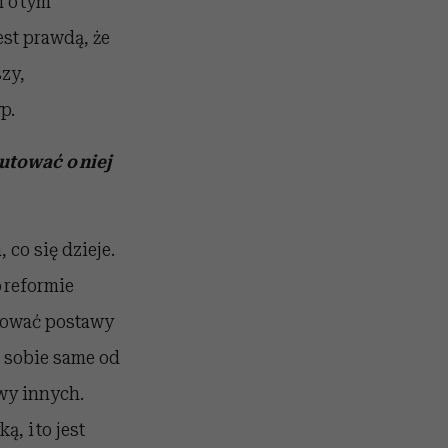
m o tym
st prawdą, że
zy,
p.
utować o niej
 co się dzieje.
 reformie
łtować postawy
e sobie same od
ywy innych.
, i to jest