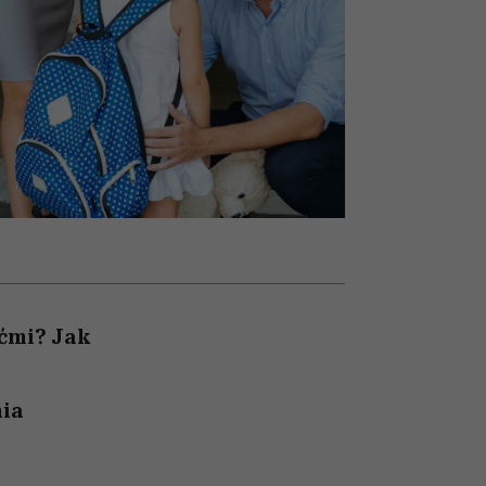
nił
relację z pieniędzmi
ane
zonu
ećmi? Jak
nia