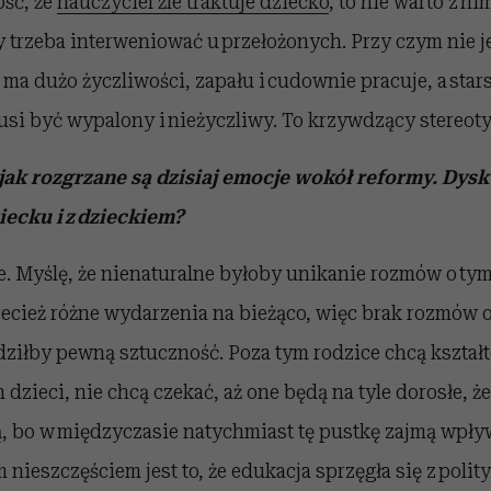
ść, że
nauczyciel źle traktuje dziecko
, to nie warto z ni
trzeba interweniować u przełożonych. Przy czym nie je
ma dużo życzliwości, zapału i cudownie pracuje, a stars
si być wypalony i nieżyczliwy. To krzywdzący stereoty
ak rozgrzane są dzisiaj emocje wokół reformy. Dysk
iecku i z dzieckiem?
te. Myślę, że nienaturalne byłoby unikanie rozmów o tym,
cież różne wydarzenia na bieżąco, więc brak rozmów o
ziłby pewną sztuczność. Poza tym rodzice chcą kszta
 dzieci, nie chcą czekać, aż one będą na tyle dorosłe, ż
ją, bo w międzyczasie natychmiast tę pustkę zajmą wpł
ieszczęściem jest to, że edukacja sprzęgła się z polityką