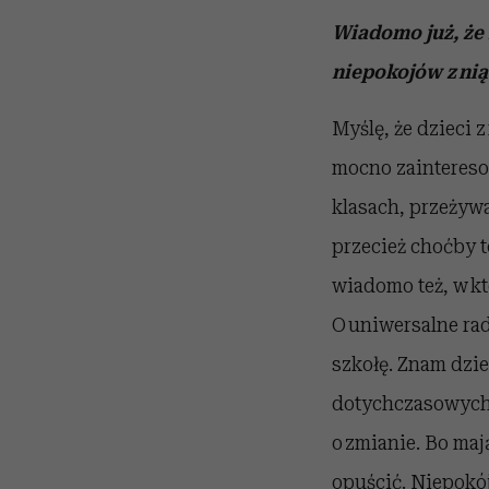
Wiadomo już, że 
niepokojów z nią
Myślę, że dzieci 
mocno zainteresow
klasach, przeżywa
przecież choćby t
wiadomo też, w k
O uniwersalne rad
szkołę. Znam dzie
dotychczasowych n
o zmianie. Bo maj
opuścić. Niepokój