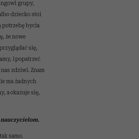
ingowi grupy,
lbo dziecko stoi
ą potrzebę bycia
ę, że nowe
przyglądać się,
amy, i popatrzeć
 nas zdziwi. Znam
nie ma żadnych
, a okazuje się,
o nauczycielom.
 tak samo.