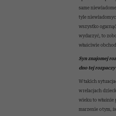
same niewiadome. 
tyle niewiadomych
wszystko ogarnąć,
wydarzyć, to zobo
właściwie obchod
Syn znajomej ro
dno tej rozpaczy
W takich sytuacja
w relacjach dziec
wieku to właśnie
marzenie o tym, ż