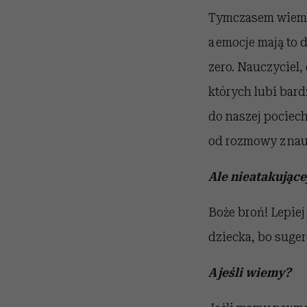
Tymczasem wiemy,
a emocje mają to 
zero. Nauczyciel,
których lubi bard
do naszej pociech
od rozmowy z nau
Ale nieatakujące
Boże broń! Lepiej
dziecka, bo suger
A jeśli wiemy?