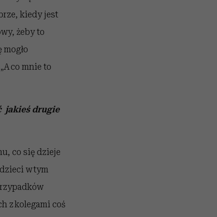
rze, kiedy jest
owy, żeby to
ę mogło
„A co mnie to
 jakieś drugie
u, co się dzieje
dzieci w tym
 przypadków
ch z kolegami coś