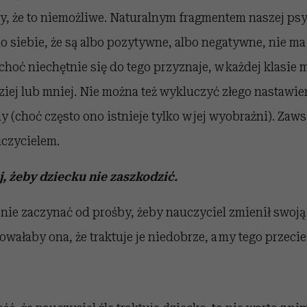
 że to niemożliwe. Naturalnym fragmentem naszej psy
do siebie, że są albo pozytywne, albo negatywne, nie ma
 choć niechętnie się do tego przyznaje, w każdej klasie
ziej lub mniej. Nie można też wykluczyć złego nastawie
y (choć często ono istnieje tylko w jej wyobraźni). Zaws
czycielem.
j, żeby dziecku nie zaszkodzić.
 nie zaczynać od prośby, żeby nauczyciel zmienił swoj
owałaby ona, że traktuje je niedobrze, a my tego przeci