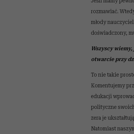
Jeśli mamy pewno
rozmawiać. Wtedy 
młody nauczyciel 
doświadczony, mu
Wszyscy wiemy, j
otwarcie przy dz
To nie takie pros
Komentujemy prze
edukacji wprowad
polityczne swoich
zera je ukształtu
Natomiast naszym n