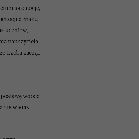
chiki są emocje,
 emocji o znaku
 ma uczniów,
nia nauczyciela
ze trzeba zacząć
ą postawę wobec
eż nie wiemy.