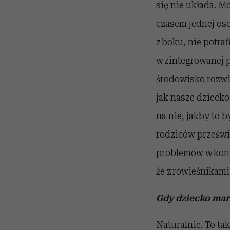
się nie układa. M
czasem jednej oso
z boku, nie potra
w zintegrowanej p
środowisko rozwią
jak nasze dziecko
na nie, jakby to 
rodziców prześwia
problemów w konta
że z rówieśnikami
Gdy dziecko marz
Naturalnie. To ta