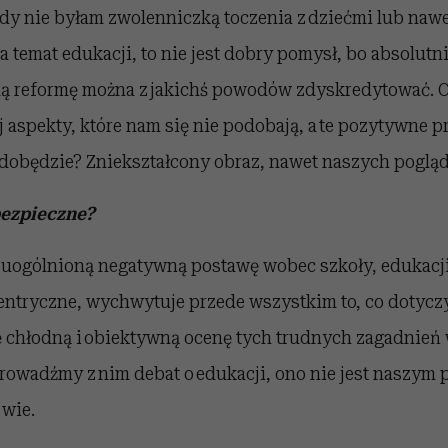
y nie byłam zwolenniczką toczenia z dziećmi lub nawe
a temat edukacji, to nie jest dobry pomysł, bo absolut
dą reformę można z jakichś powodów zdyskredytować. 
 aspekty, które nam się nie podobają, a te pozytywne p
ydobędzie? Zniekształcony obraz, nawet naszych poglą
bezpieczne?
ą uogólnioną negatywną postawę wobec szkoły, edukacji
centryczne, wychwytuje przede wszystkim to, co dotycz
ę chłodną i obiektywną ocenę tych trudnych zagadnień
prowadźmy z nim debat o edukacji, ono nie jest naszym 
 wie.