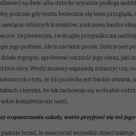
ożliwości są dwie: albo dziecko wyraźnie podlega mobb
by, podczas gdy reszta bezwolnie się temu przygląda, a
fi nawiązać bliższych kontaktów, a odczuwa bardzo siln
aczce. I w pierwszym, i w drugim przypadku ma nadziej
że jego problem. Ale to nie takie proste. Dobrze jest po
 działa w grupie, spróbować odrzucić jego obraz, jaki m
był ktoś obcy. Wtedy możemy naprawdę zobaczyć coś, co
dczonych o tym, że ich pociecha jest bardzo otwarta, 
ktach z innymi, bo tak zachowuje się w obrębie rodziny
 sobie kompletnie nie radzi.
y o opuszczeniu szkoły, warto przyjrzeć się też jeg
k pięknie brzmi, że nauczyciel wszystkie dzieci traktuje