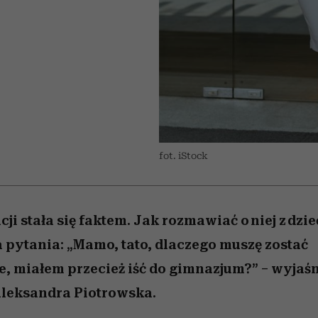
 5,
skutki dla związku i dla
Miller s. 5, odc. 6]
skuteczne
Raport Lyst ujaw
sposoby
partnerki
najbardziej pożąd
ubrania i marki se
fot. iStock
ji stała się faktem. Jak rozmawiać o niej z dzi
pytania: „Mamo, tato, dlaczego muszę zostać
 miałem przecież iść do gimnazjum?” – wyjaś
leksandra Piotrowska.