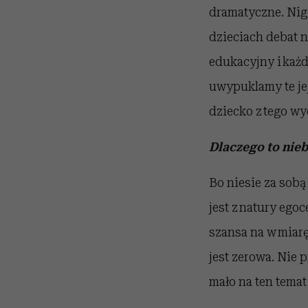
dramatyczne. Nigd
dzieciach debat n
edukacyjny i każ
uwypuklamy te jej
dziecko z tego w
Dlaczego to nie
Bo niesie za sob
jest z natury ego
szansa na w miar
jest zerowa. Nie 
mało na ten temat