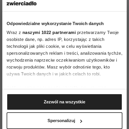
Odpowiedzialne wykorzystanie Twoich danych
Portret Heleny Rubinstein autorstwa Paula Helleu
Wraz z
naszymi 1022 partnerami
przetwarzamy Twoje
osobiste dane, np. adres IP, korzystając z takich
Wystawa zaprezentuje wielowymiarową
technologii jak pliki cookie, w celu wyświetlania
osobowość Heleny Rubinstein w kontekście
spersonalizowanych reklam i treści, analizowania tychże,
kulturowym, ekonomicznym i politycznym.
wychodzenia naprzeciw oczekiwaniom użytkowników i
Pozwoli prześledzić drogę Rubinstein –
rozwoju produktów. Masz wybór odnośnie tego, kto
używa Twoich danych i w jakich celach to robi.
emigrantki, która podbijała kontynenty, stając
się jedną z najbardziej utytułowanych
Jeśli wyrazisz na to zgodę, chcielibyśmy również:
przedsiębiorczyń XX wieku. W szczytowym
Gromadzić dane dotyczące Twojej lokalizacji
okresie istnienia firma Helena Rubinstein
Zezwól na wszystkie
geograficznej z dokładnością nawet do kilku metrów
posiadała 100 oddziałów w 14 krajach
Identyfikować Twoje urządzenie, aktywnie
i zatrudniała około 30 000 pracowników.
analizując charakteryzującego je zbiory danych
Spersonalizuj
(fingerprinting, czyli wirtualny odcisk palca)
A wszystko zaczęło się w sercu krakowskiego