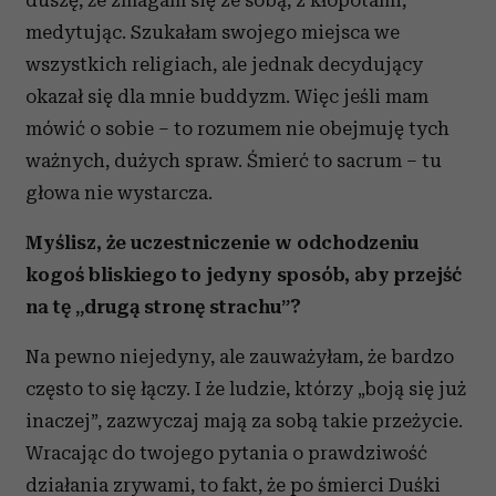
duszę, że zmagam się ze sobą, z kłopotami,
medytując. Szukałam swojego miejsca we
wszystkich religiach, ale jednak decydujący
okazał się dla mnie buddyzm. Więc jeśli mam
mówić o sobie – to rozumem nie obejmuję tych
ważnych, dużych spraw. Śmierć to sacrum – tu
głowa nie wystarcza.
Myślisz, że uczestniczenie w odchodzeniu
kogoś bliskiego to jedyny sposób, aby przejść
na tę „drugą stronę strachu”?
Na pewno niejedyny, ale zauważyłam, że bardzo
często to się łączy. I że ludzie, którzy „boją się już
inaczej”, zazwyczaj mają za sobą takie przeżycie.
Wracając do twojego pytania o prawdziwość
działania zrywami, to fakt, że po śmierci Duśki