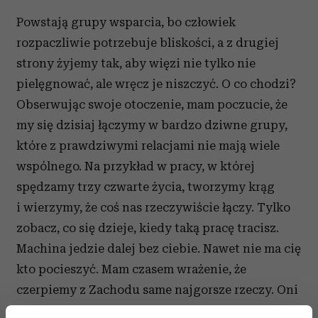
Powstają grupy wsparcia, bo człowiek
rozpaczliwie potrzebuje bliskości, a z drugiej
strony żyjemy tak, aby więzi nie tylko nie
pielęgnować, ale wręcz je niszczyć. O co chodzi?
Obserwując swoje otoczenie, mam poczucie, że
my się dzisiaj łączymy w bardzo dziwne grupy,
które z prawdziwymi relacjami nie mają wiele
wspólnego. Na przykład w pracy, w której
spędzamy trzy czwarte życia, tworzymy krąg
i wierzymy, że coś nas rzeczywiście łączy. Tylko
zobacz, co się dzieje, kiedy taką pracę tracisz.
Machina jedzie dalej bez ciebie. Nawet nie ma cię
kto pocieszyć. Mam czasem wrażenie, że
czerpiemy z Zachodu same najgorsze rzeczy. Oni
już przez to przeszli, już wiedzą, że takie