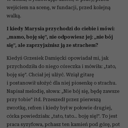
wejściem na scenę, w fundacji, przed kolejną
walką.
I kiedy Marysia przychodzi do ciebie i mówi:
„mamo, boję się”, nie odpowiesz jej: „nie bój
się”, ale zaprzyjaźnisz ją ze strachem?
Kiedyś Grzesiek Damięcki opowiadał mi, jak
przychodziła do niego córeczka i mówiła: „tato,
boję się”. Chciał jej ulżyć. Wziął gitarę
i postanowił ułożyć dla niej piosenkę o strachu.
Napisał melodię, słowa: „Nie bój się, będę zawsze
przy tobie” itd. Przeszedł przez pierwszą
zwrotkę, refren i kiedy był w połowie drugiej,
córka powiedziała: „tato, tato... boję się!”. To jest
praca syzyfowa, pchasz ten kamień pod górę, pot