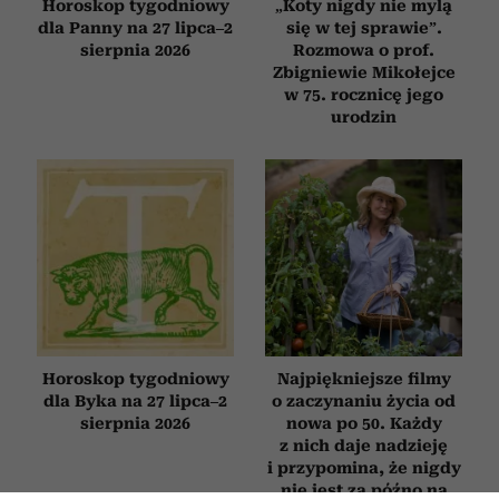
Horoskop tygodniowy
„Koty nigdy nie mylą
dla Panny na 27 lipca–2
się w tej sprawie”.
sierpnia 2026
Rozmowa o prof.
Zbigniewie Mikołejce
w 75. rocznicę jego
urodzin
Horoskop tygodniowy
Najpiękniejsze filmy
dla Byka na 27 lipca–2
o zaczynaniu życia od
sierpnia 2026
nowa po 50. Każdy
z nich daje nadzieję
i przypomina, że nigdy
nie jest za późno na