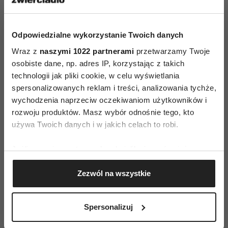
Proszę
akceptuj pliki cookie marketingowe
, aby wyświetlić
tę zawartość YouTube.
Odpowiedzialne wykorzystanie Twoich danych
Wraz z
naszymi 1022 partnerami
przetwarzamy Twoje
osobiste dane, np. adres IP, korzystając z takich
technologii jak pliki cookie, w celu wyświetlania
spersonalizowanych reklam i treści, analizowania tychże,
wychodzenia naprzeciw oczekiwaniom użytkowników i
rozwoju produktów. Masz wybór odnośnie tego, kto
AUTOPROMOCJA
używa Twoich danych i w jakich celach to robi.
Jeśli wyrazisz na to zgodę, chcielibyśmy również:
Gromadzić dane dotyczące Twojej lokalizacji
Zezwól na wszystkie
geograficznej z dokładnością nawet do kilku metrów
Identyfikować Twoje urządzenie, aktywnie
analizując charakteryzującego je zbiory danych
Spersonalizuj
(fingerprinting, czyli wirtualny odcisk palca)
Dowiedz się więcej odnośnie tego, jak Twoje osobiste