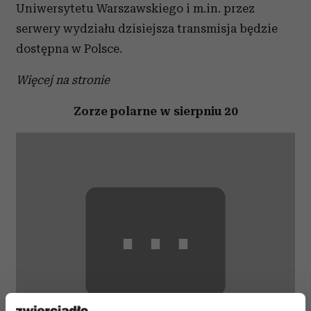
Uniwersytetu Warszawskiego i m.in. przez
serwery wydziału dzisiejsza transmisja będzie
dostępna w Polsce.
Więcej na stronie
Zorze polarne w sierpniu 20
⋯