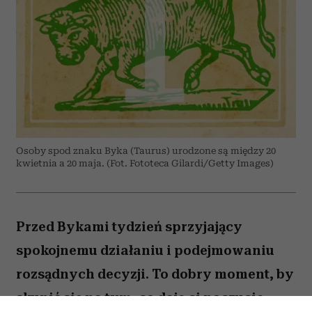
Osoby spod znaku Byka (Taurus) urodzone są między 20
kwietnia a 20 maja. (Fot. Fototeca Gilardi/Getty Images)
Przed Bykami tydzień sprzyjający
spokojnemu działaniu i podejmowaniu
rozsądnych decyzji. To dobry moment, by
skupić się na tym, co daje ci poczucie