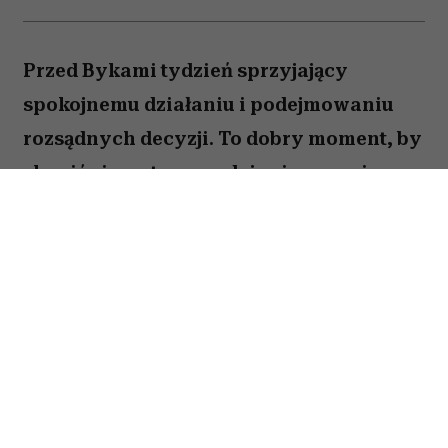
Przed Bykami tydzień sprzyjający
spokojnemu działaniu i podejmowaniu
rozsądnych decyzji. To dobry moment, by
skupić się na tym, co daje ci poczucie
stabilności i bezpieczeństwa. Choć wokół
może dziać się wiele, największe korzyści
przyniesie konsekwencja i cierpliwość.
Sprawdź, co gwiazdy przygotowały dla
Byka na okres od 27 lipca do 2 sierpnia
2026 roku.