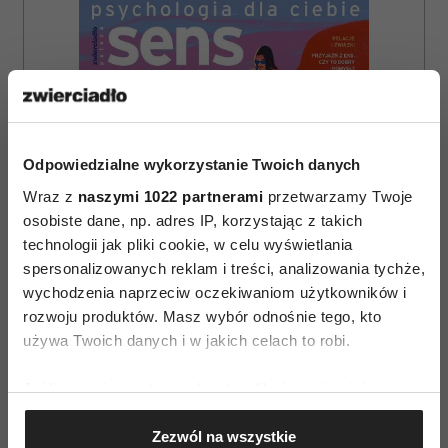
Odpowiedzialne wykorzystanie Twoich danych
Wraz z
naszymi 1022 partnerami
przetwarzamy Twoje
osobiste dane, np. adres IP, korzystając z takich
technologii jak pliki cookie, w celu wyświetlania
spersonalizowanych reklam i treści, analizowania tychże,
wychodzenia naprzeciw oczekiwaniom użytkowników i
rozwoju produktów. Masz wybór odnośnie tego, kto
używa Twoich danych i w jakich celach to robi.
ZAMÓW
Jeśli wyrazisz na to zgodę, chcielibyśmy również:
Gromadzić dane dotyczące Twojej lokalizacji
WYDANIE DRUKOWANE
Zezwól na wszystkie
geograficznej z dokładnością nawet do kilku metrów