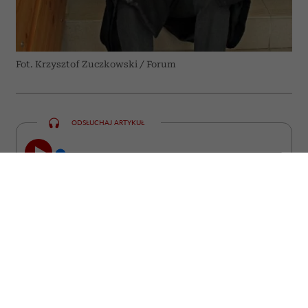
Fot. Krzysztof Zuczkowski / Forum
ODSŁUCHAJ ARTYKUŁ
00:00
23:47
„Zwierzę jest kimś, a nie czymś” –
powtarzał prof. Zbigniew Mikołejko. Dwa
lata po jego śmierci i tuż przed 75.