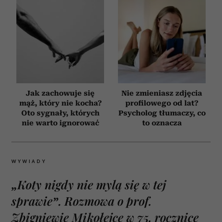
Jak zachowuje się
Nie zmieniasz zdjęcia
mąż, który nie kocha?
profilowego od lat?
Oto sygnały, których
Psycholog tłumaczy, co
nie warto ignorować
to oznacza
WYWIADY
„Koty nigdy nie mylą się w tej
sprawie”. Rozmowa o prof.
Zbigniewie Mikołejce w 75. rocznicę