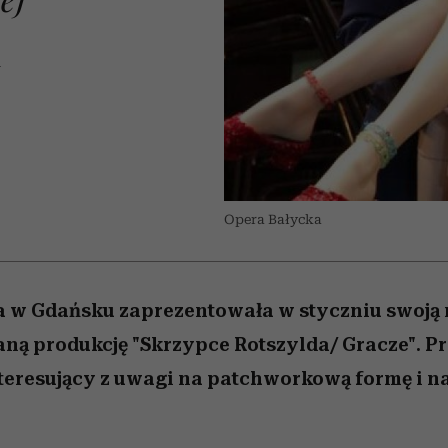
 5,
kwestie, o których wciąż
skutki dla związku i dla
Miller s. 5, odc. 6]
Raport Lyst ujaw
boimy się mówić
partnerki
najbardziej pożąd
ubrania i marki se
L
Opera Bałycka
a w Gdańsku zaprezentowała w styczniu swoją 
ną produkcję "Skrzypce Rotszylda/ Gracze". Proj
teresujący z uwagi na patchworkową formę i 