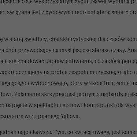
adczenie o źle wykorzystanym życiu. Nawet wybrana pr
n związana jest z życiowym credo bohatera: śmierć prz
ę w starej świetlicy, charakterystycznej dla czasów ko
za chór przywodzący na myśl jeszcze starsze czasy. An
daje się znajdować usprawiedliwienia, co zakłóca perce
wacki) poznajemy na próbie zespołu muzycznego jako 
agającego i wybuchowego, który w akcie furii łamie i
owi. Połamanie skrzypiec jest jednym z najbardziej e
h napięcie w spektaklu i stanowi kontrapunkt dla wys
zną aurę wizji pijanego Yakova.
 jednak najciekawsze. Tym, co zwraca uwagę, jest kame