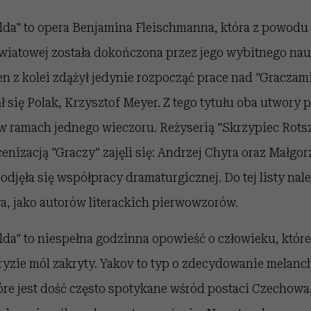
lda" to opera Benjamina Fleischmanna, która z powodu 
światowej została dokończona przez jego wybitnego nau
n z kolei zdążył jedynie rozpocząć prace nad "Graczam
 się Polak, Krzysztof Meyer. Z tego tytułu oba utwory
w ramach jednego wieczoru. Reżyserią "Skrzypiec Rotszy
nizacją "Graczy" zajęli się:
Andrzej Chyra oraz Małgor
odjęła się współpracy dramaturgicznej. Do tej listy na
a, jako autorów literackich pierwowzorów.
da" to niespełna godzinna opowieść o człowieku, które
ryzie mól zakryty. Yakov to typ o zdecydowanie melanc
re jest dość często spotykane wśród postaci Czechowa