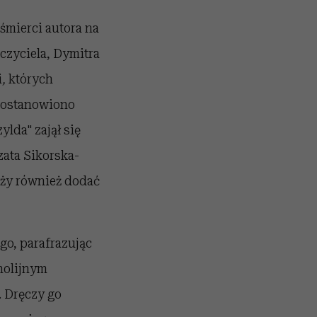
śmierci autora na
czyciela, Dymitra
i
,
których
 postanowiono
lda" zajął się
zata Sikorska-
leży również dodać
go, parafrazując
holijnym
. Dręczy go