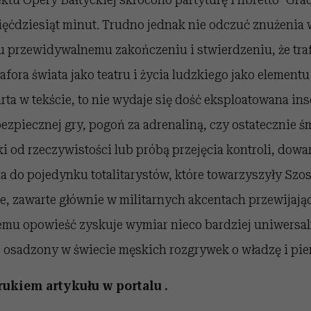
ięćdziesiąt minut
.
Trudno jednak nie odczuć znużenia
u przewidywalnemu zakończeniu i stwierdzeniu, że traf
fora świata jako teatru i życia ludzkiego jako elementu
arta w tekście, to nie wydaje się dość eksploatowana in
ezpiecznej gry, pogoń za adrenaliną, czy ostatecznie śm
i od rzeczywistości lub próbą przejęcia kontroli, dow
a do pojedynku totalitarystów, które towarzyszyły Szo
e, zawarte głównie w militarnych akcentach przewijając
emu opowieść zyskuje wymiar nieco bardziej uniwersal
 osadzony w świecie męskich rozgrywek o władzę i pie
rukiem artykułu w portalu .