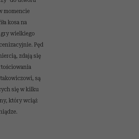
 w momencie
iła kosa na
 gry wielkiego
scenizacyjnie. Pęd
iercią, zdają się
artościowania
stakowiczowi, są
ych się w kilku
ny, który wciąż
niądze.