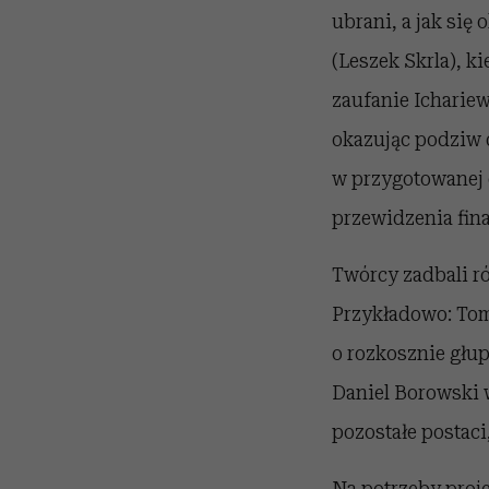
ubrani, a jak się
(Leszek Skrla), k
zaufanie Ichariew
okazując podziw 
w przygotowanej d
przewidzenia fina
Twórcy zadbali r
Przykładowo: Tom
o rozkosznie głu
Daniel Borowski
pozostałe postaci
Na potrzeby proje