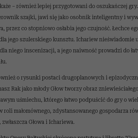
 okaże – również lepiej przygotowani do oszukańczej gry.
ierownik szajki, jawi się jako osobnik inteligentny i 
a, przez co stopniowo osłabia jego czujność. Łechce eg
dla jego szulerskiego kunsztu. Ichariew nieświadomie 
la niego inscenizacji, a jego naiwność prowadzi do ła
łu.
ównież o rysunki postaci drugoplanowych i epizodyczn
asz Rak jako młody Głow tworzy obraz zniewieściałeg
pawym uśmiechu, którego łatwo podpuścić do gry o wiel
 w roli małomównego, zdystansowanego gospodarza r
, zwłaszcza Głowa i Ichariewa.
ktu Opery Bałtyckiej skrócono partyturę i libretto "Gr