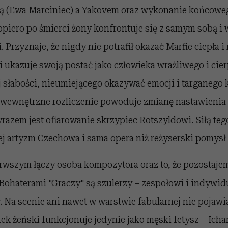
ą (Ewa Marciniec) a Yakovem oraz wykonanie końcowe
opiero po śmierci żony konfrontuje się z samym sobą i
Przyznaje, że nigdy nie potrafił okazać Marfie ciepła i
i ukazuje swoją postać jako człowieka wrażliwego i cie
 słabości, nieumiejącego okazywać emocji i targaneg
o wewnętrzne rozliczenie powoduje zmianę nastawienia
azem jest ofiarowanie skrzypiec Rotszyldowi. Siłą te
ej artyzm Czechowa i sama opera niż reżyserski pomysł
erwszym łączy osoba kompozytora oraz to, że pozostaje
Bohaterami "Graczy" są szulerzy – zespołowi i indywidu
Na scenie ani nawet w warstwie fabularnej nie pojawia
tek żeński funkcjonuje jedynie jako męski fetysz – Ich