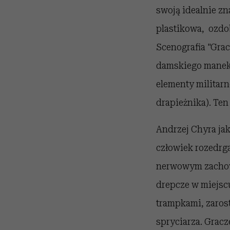
swoją idealnie zn
plastikowa, ozdob
Scenografia "Gra
damskiego manekin
elementy militarn
drapieżnika). Te
Andrzej Chyra ja
człowiek rozedrg
nerwowym zachowa
drepcze w miejsc
trampkami, zaros
spryciarza. Gracz