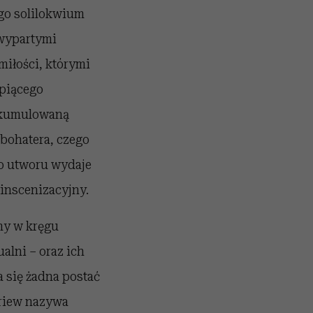
go solilokwium
 wypartymi
 miłości, którymi
rpiącego
o kumulowaną
 bohatera, czego
go utworu wydaje
 inscenizacyjny.
my w kręgu
alni – oraz ich
 się żadna postać
ariew nazywa