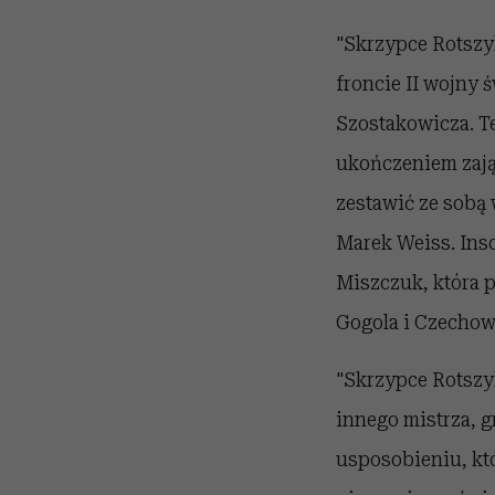
"Skrzypce Rotszy
froncie II wojny 
Szostakowicza. Te
ukończeniem zajął
zestawić ze sobą 
Marek Weiss. Insce
Miszczuk, która p
Gogola i Czechow
"Skrzypce Rotszyl
innego mistrza, g
usposobieniu, któ