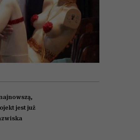
nił
relację z pieniędzmi
ane
zonu
najnowszą,
ekt jest już
nazwiska