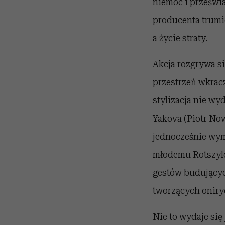
niemoc i prześwi
producenta trumie
a życie straty.
Akcja rozgrywa si
przestrzeń wkrac
stylizacja nie wy
Yakova (Piotr No
jednocześnie wym
młodemu Rotszyld
gestów budującyc
tworzących oniryc
Nie to wydaje się