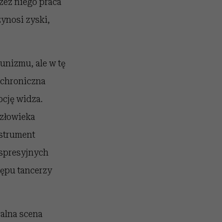
zez niego praca
ynosi zyski,
munizmu, ale w tę
achroniczna
pcję widza.
człowieka
nstrument
kspresyjnych
tępu tancerzy
ralna scena