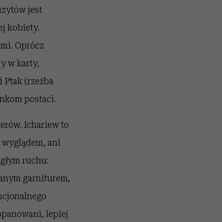
izytów jest
j kobiety.
ami. Oprócz
y w karty,
i Ptak (rzeźba
unkom postaci.
erów. Ichariew to
 wyglądem, ani
ągłym ruchu:
wanym garniturem,
ncjonalnego
opanowani, lepiej