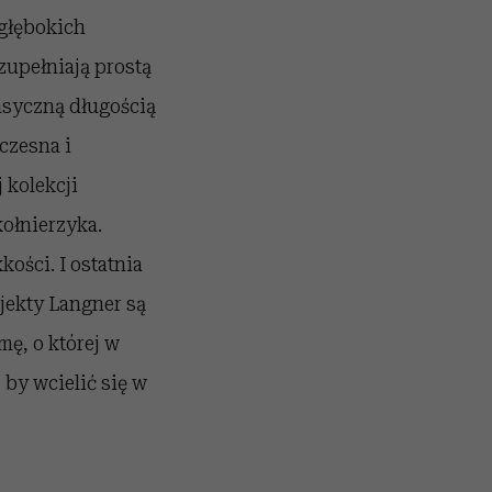
 głębokich
zupełniają prostą
asyczną długością
czesna i
 kolekcji
ołnierzyka.
kości. I ostatnia
ojekty Langner są
mę, o której w
by wcielić się w