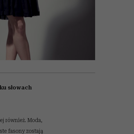
nił
relację z pieniędzmi
ane
zonu
lku słowach
nej również. Moda,
ste fasony zostają