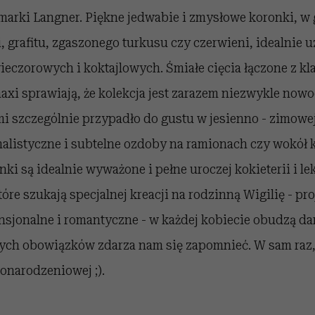
marki Langner. Piękne jedwabie i zmysłowe koronki, w
, grafitu, zgaszonego turkusu czy czerwieni, idealnie u
eczorowych i koktajlowych. Śmiałe cięcia łączone z kl
axi sprawiają, że kolekcja jest zarazem niezwykle nowo
mi szczególnie przypadło do gustu w jesienno - zimowej
alistyczne i subtelne ozdoby na ramionach czy wokół k
ki są idealnie wyważone i pełne uroczej kokieterii i lek
tóre szukają specjalnej kreacji na rodzinną Wigilię - pr
nsjonalne i romantyczne - w każdej kobiecie obudzą da
ych obowiązków zdarza nam się zapomnieć. W sam raz, 
onarodzeniowej ;).