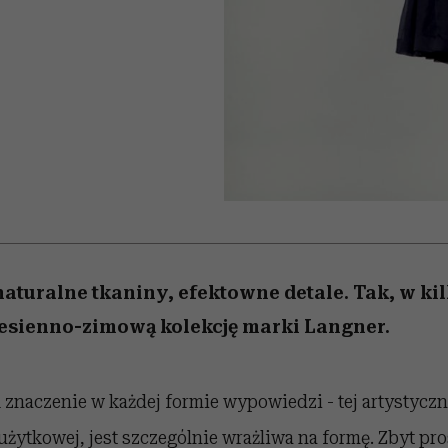
 5,
kwestie, o których wciąż
skutki dla związku i dla
Miller s. 5, odc. 6]
Raport Lyst ujaw
boimy się mówić
partnerki
najbardziej pożąd
ubrania i marki se
naturalne tkaniny, efektowne detale. Tak, w ki
esienno-zimową kolekcję marki Langner.
ą znaczenie w każdej formie wypowiedzi - tej artystycz
 użytkowej, jest szczególnie wrażliwa na formę. Zbyt pro