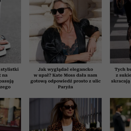
stylistki
Jak wyglądać elegancko
Tych bu
t na
w upał? Kate Moss dała nam
z suki
pasują
gotową odpowiedź prosto z ulic
skracają 
czego
Paryża