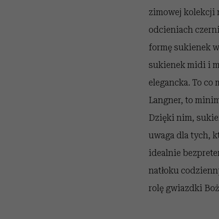
zimowej kolekcji 
odcieniach czerni
formę sukienek wi
sukienek midi i m
elegancka. To co 
Langner, to minim
Dzięki nim, sukien
uwaga dla tych, k
idealnie bezprete
natłoku codzienn
rolę gwiazdki Boż