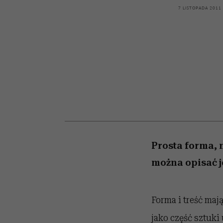
kawę z Kasią Miller”, s.
girls”
7 LISTOPADA 2011
odc. 7]
Prosta forma, 
można opisać j
Forma i treść maj
jako część sztuki