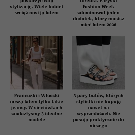
postarzyć całą
torebki. Paryski
stylizację. Wiele kobiet
Fashion Week
wciąż nosi ją latem
zdominował jeden
dodatek, który musisz
mieć latem 2026
Francuzki i Włoszki
3 pary butów, których
noszą latem tylko takie
stylistki nie kupują
jeansy. W sieciówkach
nawet na
znalazłyśmy 3 idealne
wyprzedażach. Nie
modele
pasują praktycznie do
niczego