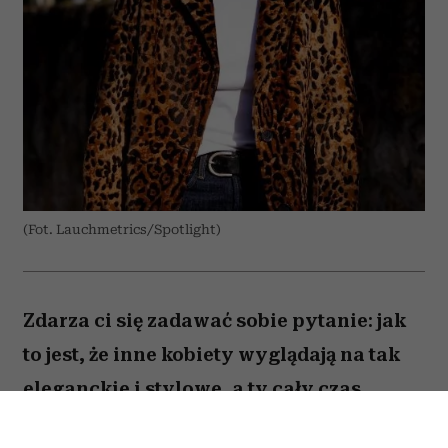
(Fot. Lauchmetrics/Spotlight)
Zdarza ci się zadawać sobie pytanie: jak
to jest, że inne kobiety wyglądają na tak
eleganckie i stylowe, a ty cały czas
czujesz się ubrana „tanio” – i to mimo