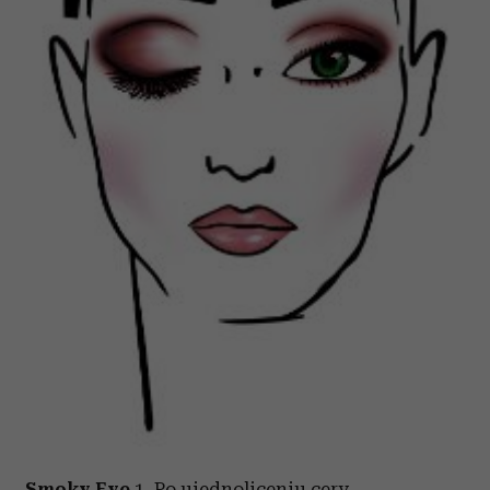
otrzymanymi od Ciebie lub uzyskanymi podczas
korzystania z ich usług.
Smoky Eye
1. Po ujednoliceniu cery