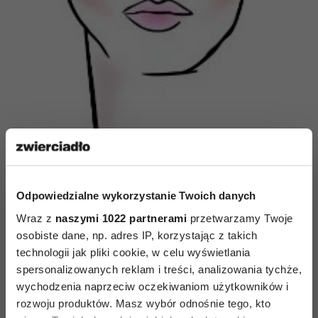
Babyface
1. Aplikujemy na twarz podkład
Odpowiedzialne wykorzystanie Twoich danych
zmieszany z bazą rozświetlającą. 2. Pod oczy
Wraz z
naszymi 1022 partnerami
przetwarzamy Twoje
nakładamy korektor rozświetlający. 3.
osobiste dane, np. adres IP, korzystając z takich
Aplikujemy puder na strefę „t” (czoło, nos, broda)
technologii jak pliki cookie, w celu wyświetlania
4. Aplikujemy rozświetlacz w sztyfcie na szczyt
spersonalizowanych reklam i treści, analizowania tychże,
policzk i pod łuk brwiowy. 5. Podkreślamy brwi
wychodzenia naprzeciw oczekiwaniom użytkowników i
rozwoju produktów. Masz wybór odnośnie tego, kto
żelem koloryzującym. 6. Pudrowy, delikatny,