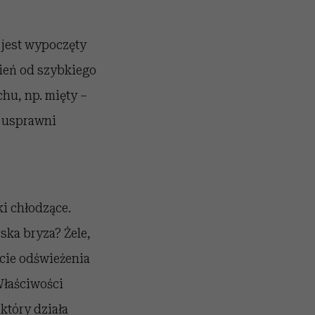
 jest wypoczęty
zień od szybkiego
hu, np. mięty –
g usprawni
i chłodzące.
ska bryza? Żele,
cie odświeżenia
Właściwości
który działa