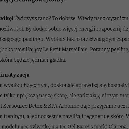
udkę!
Ćwiczysz rano? To dobrze. Wtedy nasz organizm
ożliwości. By dodać sobie więcej energii rozpocznij d
zającego peelingu. Wybierz taki o orzeźwiającym zapac
boko nawilżający Le Petit Marseillais. Poranny peelin
skóra będzie jędrna i gładka.
imatyzacja
 wysiłku fizycznym, doskonale sprawdzą się kosmetyk
e tylko upiększą naszą skórę, ale zadziałają niczym mor
Żel Seasource Detox & SPA Arbonne daje przyjemne uczu
treningu, a jednocześnie nawilża i regeneruje skórę. 
e modelujące sylwetkę ma Ice Gel Excess marki Clarena, 