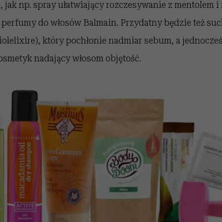
, jak np. spray ułatwiający rozczesywanie z mentolem i
y perfumy do włosów Balmain. Przydatny będzie też su
olelixire), który pochłonie nadmiar sebum, a jednocze
osmetyk nadający włosom objętość.