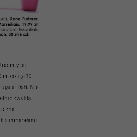
racimy jej
0 ml co 15-20
ującej Dafi. Nie
pełnić zwykłą
miczne
ik z minerałami