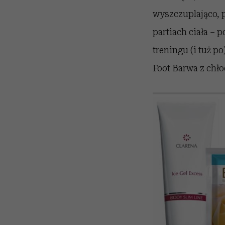
wyszczuplająco, 
partiach ciała – p
treningu (i tuż p
Foot Barwa z chł