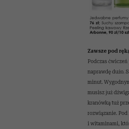
Zawsze pod ręk
Podczas ćwiczeń 
naprawdę dużo. St
minut. Wygodnym r
musisz już dźwiga
kranówką tuż prz
rozwiązanie. Pod 
i witaminami, któ