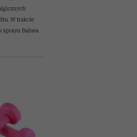
algicznych
itu. W trakcie
 w sprayu Balnea