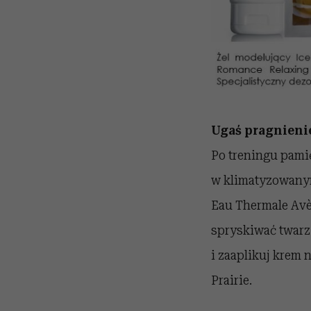
Ugaś pragnieni
Po treningu pamię
w klimatyzowanym
Eau Thermale Avèn
spryskiwać twarz
i zaaplikuj krem 
Prairie.