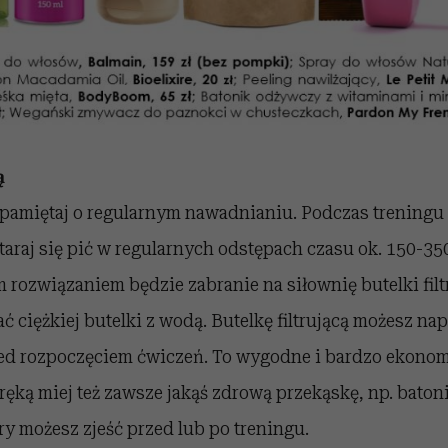
ą
pamiętaj o regularnym nawadnianiu. Podczas treningu t
araj się pić w regularnych odstępach czasu ok. 150-35
ozwiązaniem będzie zabranie na siłownię butelki filtr
ć ciężkiej butelki z wodą. Butelkę filtrującą możesz na
ed rozpoczęciem ćwiczeń. To wygodne i bardzo ekono
ręką miej też zawsze jakąś zdrową przekąskę, np. baton
ry możesz zjeść przed lub po treningu.