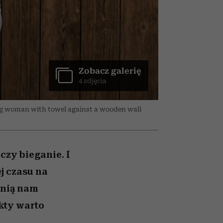
026/27
ryt
to dla nich zarwiesz noc
zupełny brak ogłady
girls”
Zobacz galerię
4 zdjęcia
ung woman with towel against a wooden wall
 czy bieganie. I
ej czasu na
wnią nam
ukty warto