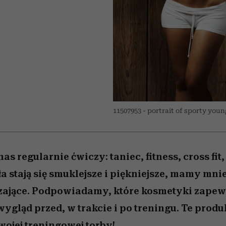
edź
 5,
przekraczają swoje granice
Wiemy, gdzie go kupić
Miller s. 5, odc. 6]
sezon jesień–zima 2
zaskakujący fawo
w seksie?
11507953 - portrait of sporty yo
nas regularnie ćwiczy: taniec, fitness, cross fit,
a stają się smuklejsze i piękniejsze, mamy mni
szające. Podpowiadamy, które kosmetyki zape
wygląd przed, w trakcie i po treningu. Te prod
ojej treningowej torby!