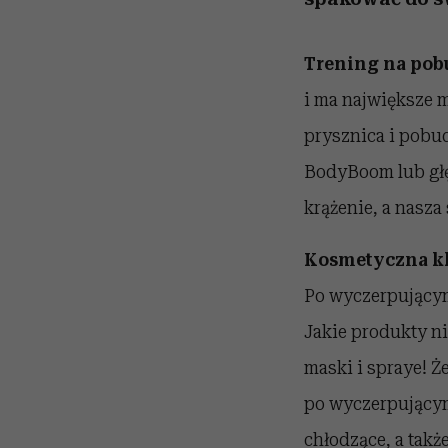
Trening na pob
i ma największe m
prysznica i pobud
BodyBoom lub głę
krążenie, a nasza 
Kosmetyczna kl
Po wyczerpującym
Jakie produkty ni
maski i spraye! 
po wyczerpującym 
chłodzące, a takż