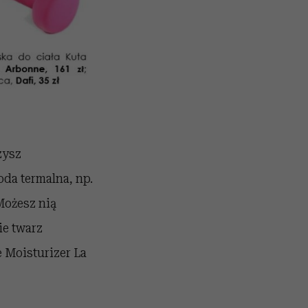
zysz
da termalna, np.
Możesz nią
ie twarz
e Moisturizer La