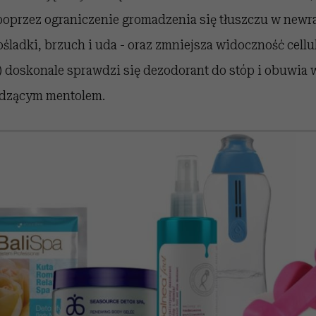
poprzez ograniczenie gromadzenia się tłuszczu w newr
ośladki, brzuch i uda - oraz zmniejsza widoczność cellul
o) doskonale sprawdzi się dezodorant do stóp i obuwia
odzącym mentolem.