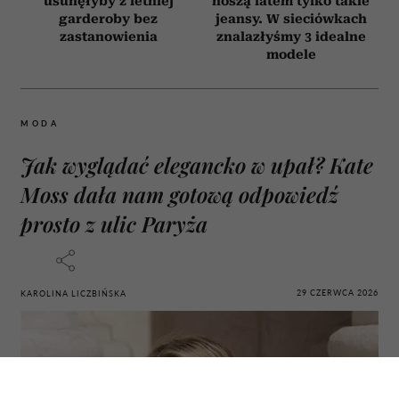
usunęłyby z letniej
noszą latem tylko takie
garderoby bez
jeansy. W sieciówkach
zastanowienia
znalazłyśmy 3 idealne
modele
MODA
Jak wyglądać elegancko w upał? Kate
Moss dała nam gotową odpowiedź
prosto z ulic Paryża
29 CZERWCA 2026
KAROLINA LICZBIŃSKA