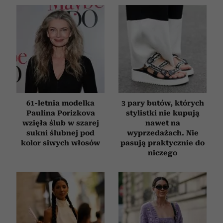
61-letnia modelka
3 pary butów, których
Paulina Porizkova
stylistki nie kupują
wzięła ślub w szarej
nawet na
sukni ślubnej pod
wyprzedażach. Nie
kolor siwych włosów
pasują praktycznie do
niczego