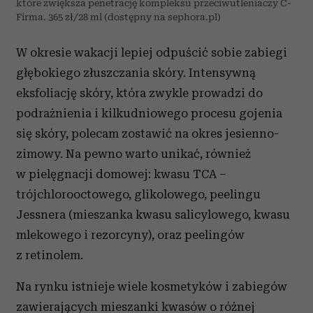
które zwiększa penetrację kompleksu przeciwutleniaczy C-
Firma. 365 zł/28 ml (dostępny na sephora.pl)
W okresie wakacji lepiej odpuścić sobie zabiegi
głębokiego złuszczania skóry. Intensywną
eksfoliację skóry, która zwykle prowadzi do
podrażnienia i kilkudniowego procesu gojenia
się skóry, polecam zostawić na okres jesienno-
zimowy. Na pewno warto unikać, również
w pielęgnacji domowej: kwasu TCA –
trójchlorooctowego, glikolowego, peelingu
Jessnera (mieszanka kwasu salicylowego, kwasu
mlekowego i rezorcyny), oraz peelingów
z retinolem.
Na rynku istnieje wiele kosmetyków i zabiegów
zawierających mieszanki kwasów o różnej