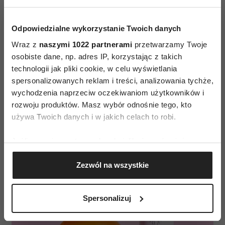
Jakie kwasy latem
Latem możemy korzystać z zabiegów bazujących
Odpowiedzialne wykorzystanie Twoich danych
na enzymach (np. z dyni, ananasa, papai),
Wraz z
naszymi 1022 partnerami
przetwarzamy Twoje
kwasach PHA, czyli polihydrokywasach
osobiste dane, np. adres IP, korzystając z takich
o działaniu złuszczającym i nawilżającym
technologii jak pliki cookie, w celu wyświetlania
spersonalizowanych reklam i treści, analizowania tychże,
(glukonolakton, kwas laktobionowy). Bezpieczne
wychodzenia naprzeciw oczekiwaniom użytkowników i
jest również stosowanie kwasów AHA (alfa-
rozwoju produktów. Masz wybór odnośnie tego, kto
hydroksykwasy): mlekowego, migdałowego,
używa Twoich danych i w jakich celach to robi.
cytrynowego. A także kwasu azelainowego i kwas
ferulowego.
Jeśli wyrazisz na to zgodę, chcielibyśmy również:
Gromadzić dane dotyczące Twojej lokalizacji
Zezwól na wszystkie
geograficznej z dokładnością nawet do kilku metrów
Identyfikować Twoje urządzenie, aktywnie
analizując charakteryzującego je zbiory danych
Spersonalizuj
(fingerprinting, czyli wirtualny odcisk palca)
Dowiedz się więcej odnośnie tego, jak Twoje osobiste