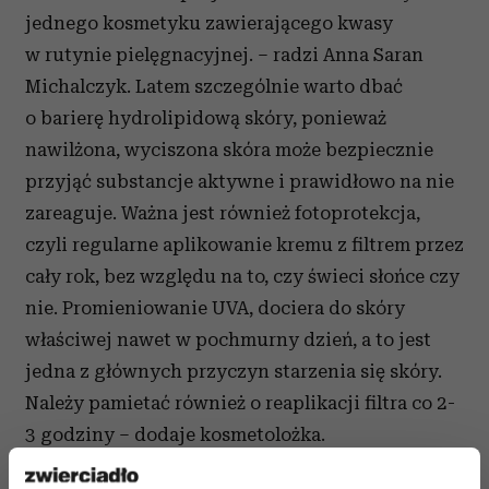
jednego kosmetyku zawierającego kwasy
w rutynie pielęgnacyjnej. – radzi Anna Saran
Michalczyk. Latem szczególnie warto dbać
o barierę hydrolipidową skóry, ponieważ
nawilżona, wyciszona skóra może bezpiecznie
przyjąć substancje aktywne i prawidłowo na nie
zareaguje. Ważna jest również fotoprotekcja,
czyli regularne aplikowanie kremu z filtrem przez
cały rok, bez względu na to, czy świeci słońce czy
nie. Promieniowanie UVA, dociera do skóry
właściwej nawet w pochmurny dzień, a to jest
jedna z głównych przyczyn starzenia się skóry.
Należy pamietać również o reaplikacji filtra co 2-
3 godziny – dodaje kosmetolożka.