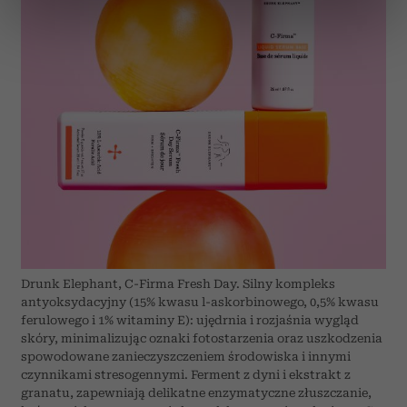
dane są przetwarzane oraz ustaw własne preferencje w
sekcji szczegółów
. W Deklaracji plików cookie możesz
zmienić lub wycofać swoją zgodę w dowolnej chwili.
Wykorzystujemy pliki cookie do spersonalizowania treści
i reklam, aby oferować funkcje społecznościowe i
analizować ruch w naszej witrynie. Informacje o tym, jak
korzystasz z naszej witryny, udostępniamy partnerom
społecznościowym, reklamowym i analitycznym.
Partnerzy mogą połączyć te informacje z innymi danymi
otrzymanymi od Ciebie lub uzyskanymi podczas
korzystania z ich usług.
Drunk Elephant, C-Firma Fresh Day. Silny kompleks
antyoksydacyjny (15% kwasu l-askorbinowego, 0,5% kwasu
ferulowego i 1% witaminy E): ujędrnia i rozjaśnia wygląd
skóry, minimalizując oznaki fotostarzenia oraz uszkodzenia
spowodowane zanieczyszczeniem środowiska i innymi
czynnikami stresogennymi. Ferment z dyni i ekstrakt z
granatu, zapewniają delikatne enzymatyczne złuszczanie,