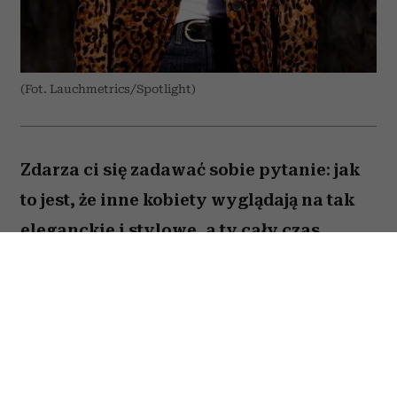
(Fot. Lauchmetrics/Spotlight)
Zdarza ci się zadawać sobie pytanie: jak
to jest, że inne kobiety wyglądają na tak
eleganckie i stylowe, a ty cały czas
czujesz się ubrana „tanio” – i to mimo
szafy pękającej w szwach? Każda
stylistka zna ten problem i jego
przyczynę. To nieprzemyślane zakupy,
przez które tracisz klasę, pieniądze i