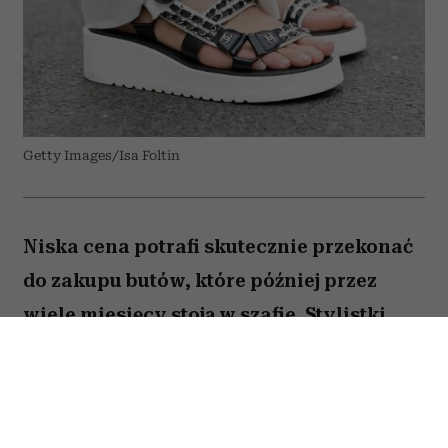
Getty Images/Isa Foltin
Niska cena potrafi skutecznie przekonać
do zakupu butów, które później przez
wiele miesięcy stoją w szafie. Stylistki
przed podejściem do kasy zadają sobie
kilka prostych pytań. W przypadku tych
trzech modeli odpowiedź zazwyczaj