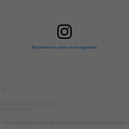
Wyświetl ten post na Instagramie
Post udostępniony przez Megan Adelaide Vega (@meganadelaide)