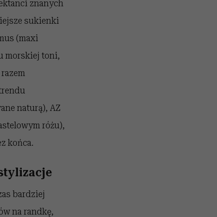
jektanci znanych
iejsze sukienki
mus (maxi
 morskiej toni,
, razem
 trendu
ane naturą), AZ
astelowym różu),
ez końca.
tylizacje
as bardziej
wów na randkę,