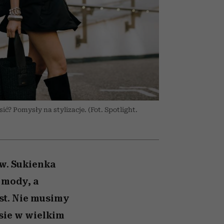
026/27
to dla nich zarwiesz noc
zupełny brak ogłady
girls”
ć? Pomysły na stylizacje. (Fot. Spotlight.
w. Sukienka
 mody, a
ust. Nie musimy
ksie w wielkim