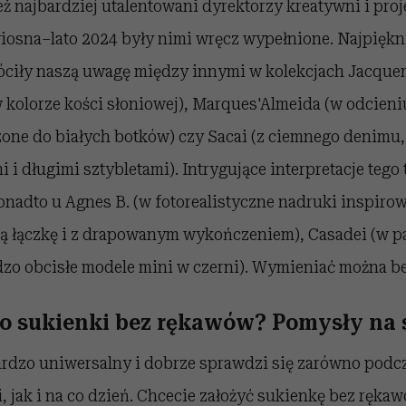
eż najbardziej utalentowani dyrektorzy kreatywni i pro
iosna–lato 2024 były nimi wręcz wypełnione. Najpiękn
ciły naszą uwagę między innymi w kolekcjach Jacque
 kolorze kości słoniowej), Marques'Almeida (w odcieniu
zone do białych botków) czy Sacai (z ciemnego denimu
i długimi sztybletami). Intrygujące interpretacje tego
nadto u Agnes B. (w fotorealistyczne nadruki inspirow
ną łączkę i z drapowanym wykończeniem), Casadei (w p
rdzo obcisłe modele mini w czerni). Wymieniać można b
do sukienki bez rękawów? Pomysły na s
ardzo uniwersalny i dobrze sprawdzi się zarówno podcz
, jak i na co dzień. Chcecie założyć sukienkę bez ręka