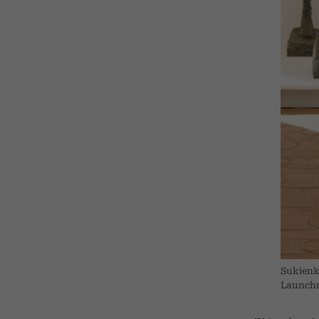
Sukienk
Launchm