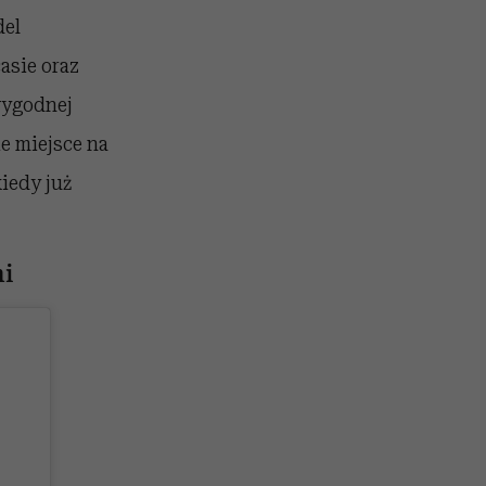
del
asie oraz
wygodnej
ie miejsce na
iedy już
mi