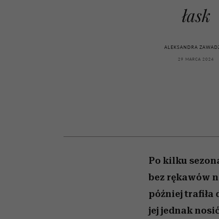
powinien znać odpowi
kawę z Kasią Miller”, s.
mężczyzna jest mnie
modelowania
weterynarz”
łask
reaktywny”
odc. 7]
ALEKSANDRA ZAWAD
29 MARCA 2024
Po kilku sezon
bez rękawów n
później trafiła
jej jednak nos