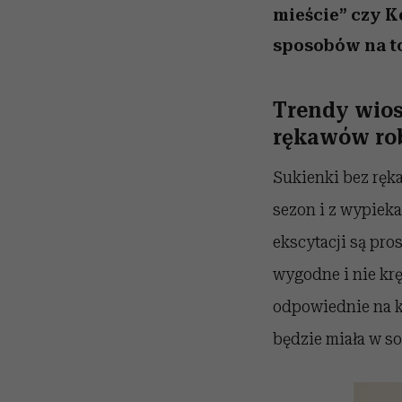
mieście” czy K
sposobów na to
Trendy wios
rękawów rob
Sukienki bez ręk
sezon i z wypiek
ekscytacji są pr
wygodne i nie krę
odpowiednie na k
będzie miała w so