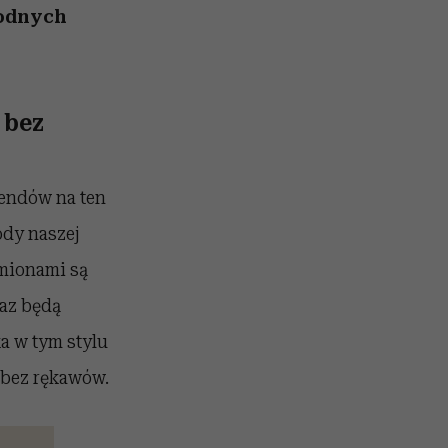
wodnych
 bez
rendów na ten
ody naszej
amionami są
raz będą
a w tym stylu
i bez rękawów.