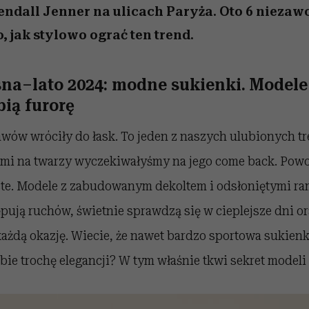
endall Jenner na ulicach Paryża. Oto 6 nieza
, jak stylowo ograć ten trend.
na–lato 2024: modne sukienki. Modele
ią furorę
awów wróciły do łask. To jeden z naszych ulubionych t
ami na twarzy wyczekiwałyśmy na jego come back. Pow
oste. Modele z zabudowanym dekoltem i odsłoniętymi r
pują ruchów, świetnie sprawdzą się w cieplejsze dni o
ażdą okazję. Wiecie, że nawet bardzo sportowa sukienk
bie trochę elegancji? W tym właśnie tkwi sekret model