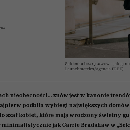
edź
 5,
j
Wiemy, gdzie go kupić
mogą zrobić rodzice
Miller s. 5, odc. 6]
sezon jesień–zima 2
niż się wydaje
ZKA
Sukienka bez rękawów – jak ją nosi
Launchmetrics/Agencja FREE)
ach nieobecności… znów jest w kanonie trendó
ajpierw podbiła wybiegi największych domów
 do szaf kobiet, które mają wrodzony świetny g
ić minimalistycznie jak Carrie Bradshaw w „Se