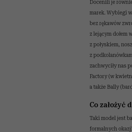
Docenili je równi
marek. Wybiegi w
bez rękawów zwró
z lejącym dołem w
z połyskiem, nos
z podkolanówkami 
zachwyciły nas po
Factory (w kwiet
a także Bally (ba
Co założyć 
Taki model jest b
formalnych okazji