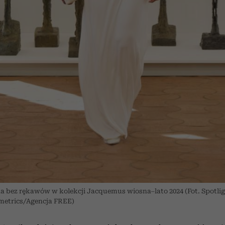
a bez rękawów w kolekcji Jacquemus wiosna–lato 2024 (Fot. Spotlig
etrics/Agencja FREE)