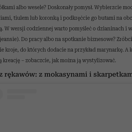
iółkami albo wesele? Doskonały pomysł. Wybierzcie mo
iami, tiulem lub koronką i podkręćcie go butami na obc
ą. W wersji codziennej warto pomyśleć o dzianinach i 
 jeansie). Do pracy albo na spotkanie biznesowe? Zróbc
ie kroje, do których dodacie na przykład marynarkę. A k
 kreację – zobaczcie, jak można ją wystylizować.
z rękawów: z mokasynami i skarpetka