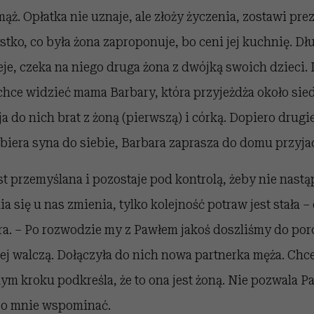
ąż. Opłatka nie uznaje, ale złoży życzenia, zostawi pre
stko, co była żona zaproponuje, bo ceni jej kuchnię. Dł
eje, czeka na niego druga żona z dwójką swoich dzieci. I
 chce widzieć mama Barbary, która przyjeżdża około sie
a do nich brat z żoną (pierwszą) i córką. Dopiero drugi
biera syna do siebie, Barbara zaprasza do domu przyjac
st przemyślana i pozostaje pod kontrolą, żeby nie nast
a się u nas zmienia, tylko kolejność potraw jest stała 
ra. – Po rozwodzie my z Pawłem jakoś doszliśmy do por
ej walczą. Dołączyła do nich nowa partnerka męża. Chc
ym kroku podkreśla, że to ona jest żoną. Nie pozwala 
 o mnie wspominać.