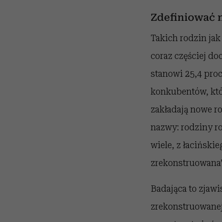
Zdefiniować 
Takich rodzin jak
coraz częściej do
stanowi 25,4 proc
konkubentów, któ
zakładają nowe ro
nazwy: rodziny ro
wiele, z łaciński
zrekonstruowana”
Badająca to zjawi
zrekonstruowanej