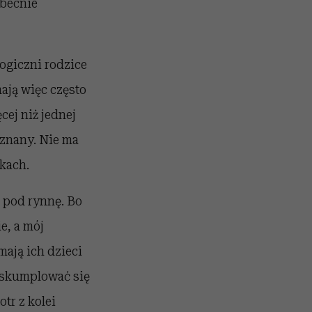
Obecnie
logiczni rodzice
mają więc często
cej niż jednej
eznany. Nie ma
kach.
 pod rynnę. Bo
e, a mój
mają ich dzieci
e skumplować się
tr z kolei