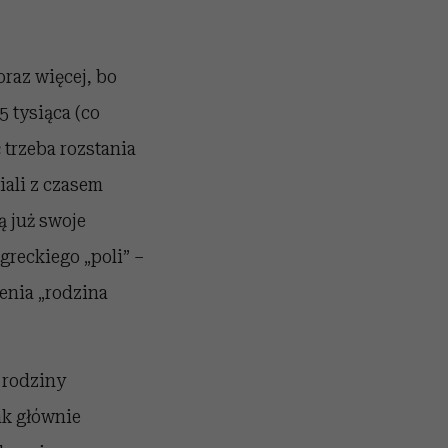
oraz więcej, bo
 tysiąca (co
 trzeba rozstania
ali z czasem
ą już swoje
greckiego „poli” –
lenia „rodzina
 rodziny
ak głównie