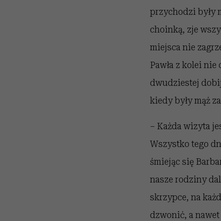
przychodzi były m
choinką, zje wszy
miejsca nie zagrz
Pawła z kolei nie
dwudziestej dobij
kiedy były mąż za
– Każda wizyta je
Wszystko tego dni
śmiejąc się Barba
nasze rodziny dal
skrzypce, na każd
dzwonić, a nawet