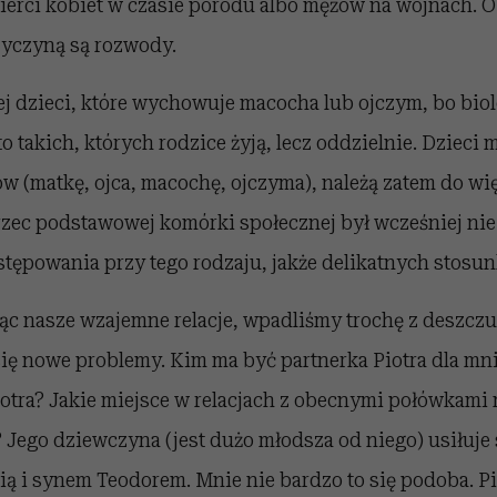
ierci kobiet w czasie porodu albo mężów na wojnach. 
zyczyną są rozwody.
iej dzieci, które wychowuje macocha lub ojczym, bo bio
to takich, których rodzice żyją, lecz oddzielnie. Dzieci 
w (matkę, ojca, macochę, ojczyma), należą zatem do wię
rzec podstawowej komórki społecznej był wcześniej ni
stępowania przy tego rodzaju, jakże delikatnych stosun
ąc nasze wzajemne relacje, wpadliśmy trochę z deszczu
ię nowe problemy. Kim ma być partnerka Piotra dla mni
otra? Jakie miejsce w relacjach z obecnymi połówkami 
? Jego dziewczyna (jest dużo młodsza od niego) usiłuj
ią i synem Teodorem. Mnie nie bardzo to się podoba. Pio