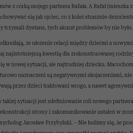
mów z córką mojego partnera Rafała. A Rafał (mieszka 
chowywać się jak ojciec, co z kolei strasznie dezorientu
 trzymali dystans, tych akurat problemów by nie było.
kreślają, że ułożenie relacji między dziećmi a nowymi
aj najistotniejszą kwestią dla zrekonstruowanej rodzi
ię w nowej sytuacji, ale najtrudniej dziecku. Macochom
ulturowo naznaczeni są negatywnymi skojarzeniami, ni
wają przez dzieci traktowani wrogo, a nawet agresywni
 takiej sytuacji jest zdefiniowanie roli nowego partner
rekonstrukcji strony i zakomunikowanie ustaleń w zro
sycholog Jarosław Przybylski. – Nie łudźmy się, że pr