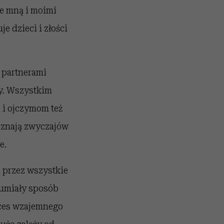
ze mną i moimi
je dzieci i złości
 partnerami
ny. Wszystkim
 i ojczymom też
e znają zwyczajów
e.
a przez wszystkie
zumiały sposób
oces wzajemnego