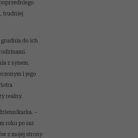
 poprzedniego
, trudniej
8 grudnia do ich
 rodzinami.
nia z synem.
eczonym i jego
iotra
zy realny.
dziennikarka. –
ym roku po raz
ów z mojej strony