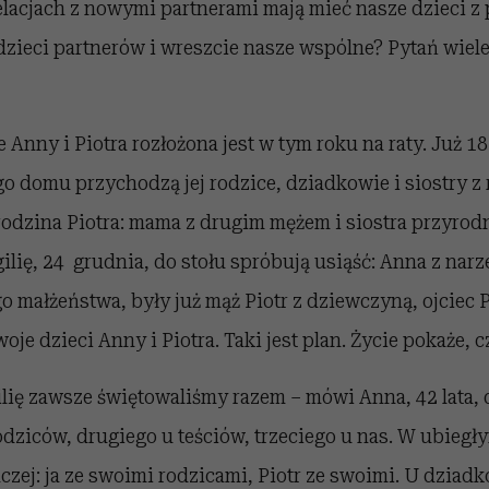
elacjach z nowymi partnerami mają mieć nasze dzieci z
dzieci partnerów i wreszcie nasze wspólne? Pytań wiele
e Anny i Piotra rozłożona jest w tym roku na raty. Już 1
 domu przychodzą jej rodzice, dziadkowie i siostry z
rodzina Piotra: mama z drugim mężem i siostra przyrod
ię, 24 grudnia, do stołu spróbują usiąść: Anna z narz
o małżeństwa, były już mąż Piotr z dziewczyną, ojciec P
woje dzieci Anny i Piotra. Taki jest plan. Życie pokaże, c
ilię zawsze świętowaliśmy razem – mówi Anna, 42 lata, 
dziców, drugiego u teściów, trzeciego u nas. W ubiegł
czej: ja ze swoimi rodzicami, Piotr ze swoimi. U dziadk