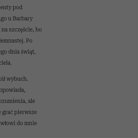
zenty pod
ugo u Barbary
 na szczęście, bo
demnastej. Po
ego dnia świąt,
iela.
ąpił wybuch.
– opowiada,
ozumienia, ale
e grać pierwsze
Pawłowi do mnie