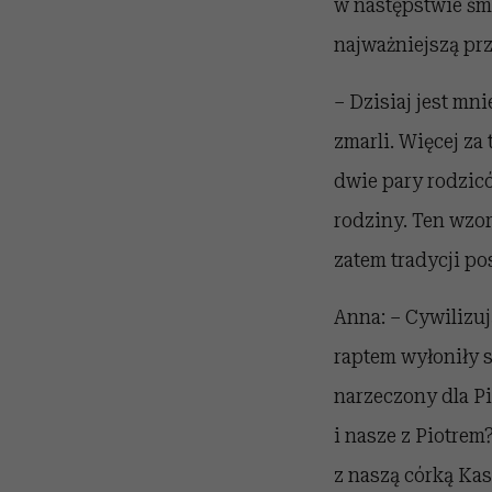
w następstwie śm
najważniejszą pr
– Dzisiaj jest mn
zmarli. Więcej za 
dwie pary rodzicó
rodziny. Ten wzo
zatem tradycji po
Anna: – Cywilizuj
raptem wyłoniły s
narzeczony dla Pi
i nasze z Piotrem
z naszą córką Kas