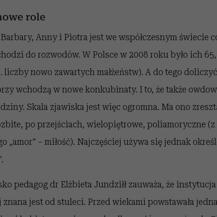
nowe role
 Barbary, Anny i Piotra jest we współczesnym świecie c
chodzi do rozwodów. W Polsce w 2008 roku było ich 65,5
. liczby nowo zawartych małżeństw). A do tego doliczyć
rzy wchodzą w nowe konkubinaty. I to, że także owdowi
dziny. Skala zjawiska jest więc ogromna. Ma ono zreszt
zbite, po przejściach, wielopiętrowe, poliamoryczne (z 
ego „amor” – miłość). Najczęściej używa się jednak okreś
.
sko pedagog dr Elżbieta Jundziłł zauważa, że instytucja
 znana jest od stuleci. Przed wiekami powstawała jedn