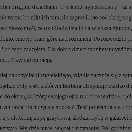
 tatą i drugimi dziadkami. U teściów synek siostry – za
ństwem, bo nikt ich tam nie zaprosił. No coś okropneg
ez głowę myśl, że rozbite święta to największa głupota
adomo, emocje brały górę nad rozumem. Po rozwodzie p
 i od tego zaczęłam: Dla dobra dzieci musimy ucywiliz
mi. Przyznał mi rację.
niej nauczycielki angielskiego, wigilia zacznie się z sa
będzie były teść, z którym Barbara utrzymuje bardzo do
 do eksmęża, który swojego ojca nie chce widzieć, ojci
dnym razie nie mogą się spotkać. Teść przełamie się z n
 zje ulubioną zupę grzybową, śledzia, rybę w galarecie.
krzycę. Wyjdzie mniej więcej o trzynastej. Pół godziny