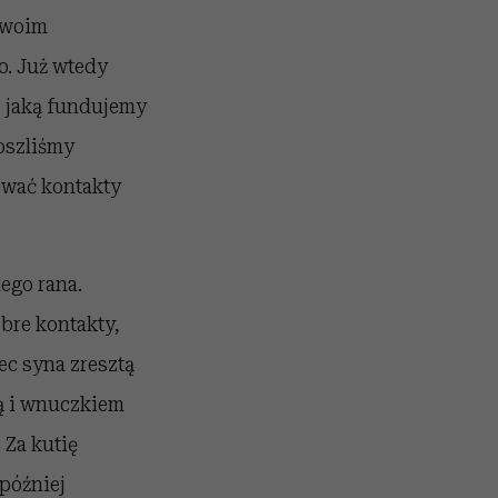
 swoim
o. Już wtedy
, jaką fundujemy
oszliśmy
ować kontakty
mego rana.
bre kontakty,
ec syna zresztą
ią i wnuczkiem
 Za kutię
 później