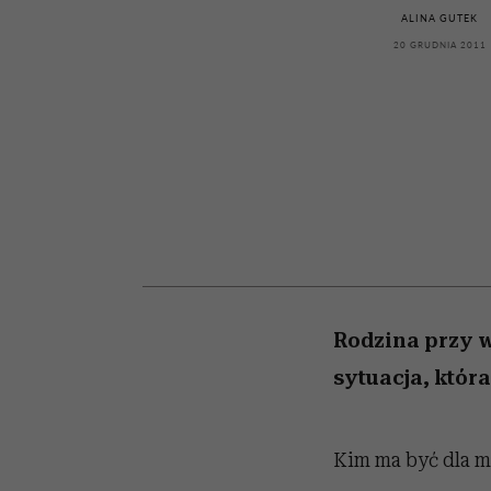
powinien znać odpowi
kawę z Kasią Miller”, s.
weterynarz”
ALINA GUTEK
odc. 7]
20 GRUDNIA 2011
Rodzina przy wi
sytuacja, któr
Kim ma być dla m