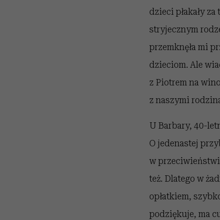
dzieci płakały za
stryjecznym rodze
przemknęła mi prz
dzieciom. Ale wi
z Piotrem na wino
z naszymi rodzina
U Barbary, 40-let
O jedenastej przy
w przeciwieństwie
też. Dlatego w ża
opłatkiem, szybko
podziękuje, ma cu