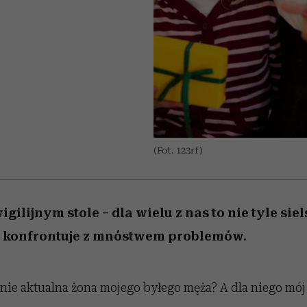
edź
 5,
przekraczają swoje granice
Wiemy, gdzie go kupić
Miller s. 5, odc. 6]
sezon jesień–zima 2
zaskakujący fawo
w seksie?
(Fot. 123rf)
gilijnym stole – dla wielu z nas to nie tyle siel
a konfrontuje z mnóstwem problemów.
nie aktualna żona mojego byłego męża? A dla niego mó