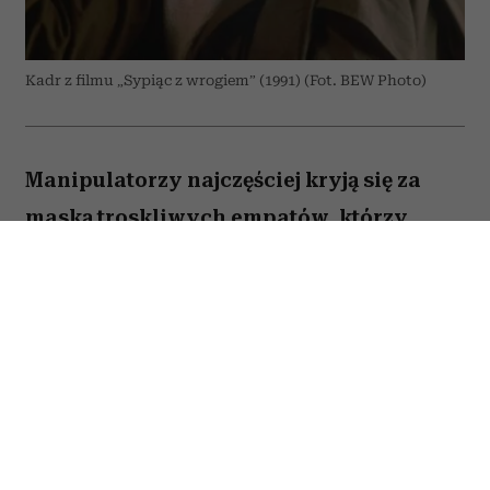
Kadr z filmu „Sypiąc z wrogiem” (1991) (Fot. BEW Photo)
Manipulatorzy najczęściej kryją się za
maską troskliwych empatów, którzy
pragną wyłącznie naszego dobra. Właśnie
to sprawia, że są tak niebezpieczni – bo
im bardziej wydają się serdeczni i
wspierający, tym trudniej zauważyć, że za
ich słowami kryje się próba przejęcia
kontroli. Wytrawny manipulator potrafi
zamienić komplement, radę czy wyraz