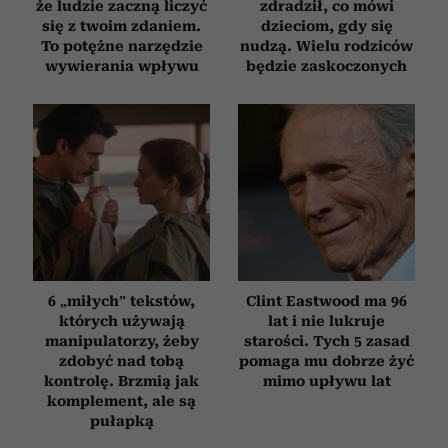
że ludzie zaczną liczyć
zdradził, co mówi
się z twoim zdaniem.
dzieciom, gdy się
To potężne narzędzie
nudzą. Wielu rodziców
wywierania wpływu
będzie zaskoczonych
6 „miłych” tekstów,
Clint Eastwood ma 96
których używają
lat i nie lukruje
manipulatorzy, żeby
starości. Tych 5 zasad
zdobyć nad tobą
pomaga mu dobrze żyć
kontrolę. Brzmią jak
mimo upływu lat
komplement, ale są
pułapką