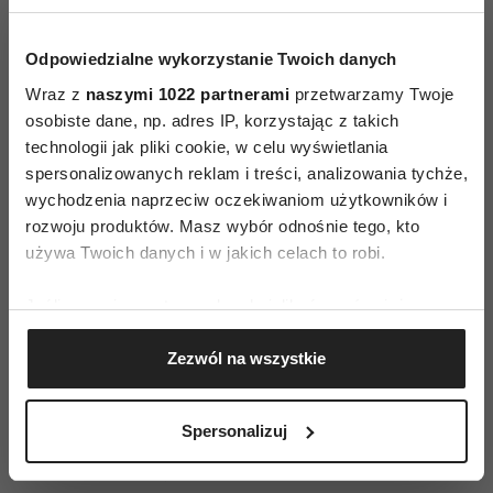
specjalnych twardych gazoprzepuszczalnych
soczewek zakładanych na noc, przed pójściem
Odpowiedzialne wykorzystanie Twoich danych
spać. Soczewki ortokeratologiczne modelują
Wraz z
naszymi 1022 partnerami
przetwarzamy Twoje
rogówkę, nadając jej kształt pozwalający na
osobiste dane, np. adres IP, korzystając z takich
prawidłowe widzenie przez kolejne kilkanaście
technologii jak pliki cookie, w celu wyświetlania
godzin. Dzięki temu w ciągu dnia nie ma
spersonalizowanych reklam i treści, analizowania tychże,
potrzeby korzystania z okularów czy miękkich
wychodzenia naprzeciw oczekiwaniom użytkowników i
rozwoju produktów. Masz wybór odnośnie tego, kto
soczewek.
używa Twoich danych i w jakich celach to robi.
Przy dopasowaniu metody korekcji
Jeśli wyrazisz na to zgodę, chcielibyśmy również:
krótkowzroczności warto zwrócić uwagę na
Gromadzić dane dotyczące Twojej lokalizacji
indywidualne predyspozycje dziecka m.in. czy
Zezwól na wszystkie
geograficznej z dokładnością nawet do kilku metrów
lubi nosić okulary i jak się w nich czuje.
Identyfikować Twoje urządzenie, aktywnie
Znaczenie może mieć także
poziom codziennej
analizując charakteryzującego je zbiory danych
Spersonalizuj
aktywności dziecka
, aby swobodnie czuło się na
(fingerprinting, czyli wirtualny odcisk palca)
przykład za zajęciach sportowych.
Dowiedz się więcej odnośnie tego, jak Twoje osobiste