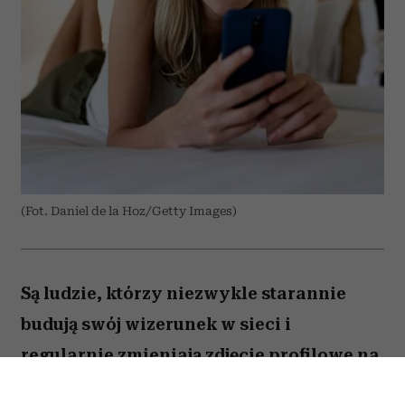
(Fot. Daniel de la Hoz/Getty Images)
Są ludzie, którzy niezwykle starannie
budują swój wizerunek w sieci i
regularnie zmieniają zdjęcie profilowe na
portalach społecznościowych. Ale nie