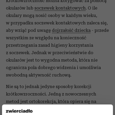
Krótkowzroczność można korygować za pomocą
okularów lub
soczewek kontaktowych
. O ile
okulary mogą nosić osoby w każdym wieku,
w przypadku soczewek kontaktowych zaleca się,
aby wziąć pod uwagę
dojrzałość dziecka
- przede
wszystkim ze względu na konieczność
przestrzegania zasad higieny korzystania
z soczewek. Jednak w przeciwieństwie do
okularów jest to wygodna metoda, która nie
ogranicza pola dobrego widzenia i umożliwia
swobodną aktywność ruchową.
Nie są to jednak jedyne sposoby korekcji
krótkowzroczności. Jedną z nowoczesnych
metod jest ortokorekcja, która opiera się na
poprawie jakości widzenia za pomocą