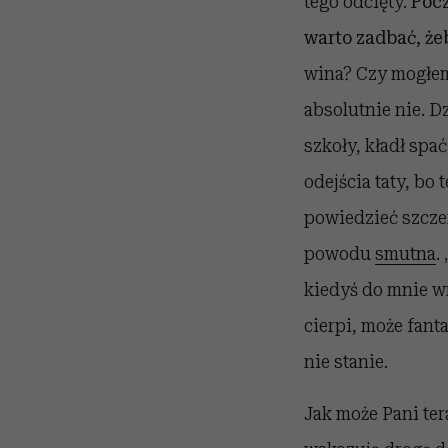
tego odcięty.
Pocz
warto zadbać, że
wina? Czy mogłem
absolutnie nie. D
szkoły, kładł spać
odejścia taty, bo
powiedzieć szczerz
powodu
smutna
.
kiedyś do mnie wr
cierpi, może fanta
nie stanie.
Jak może Pani ter