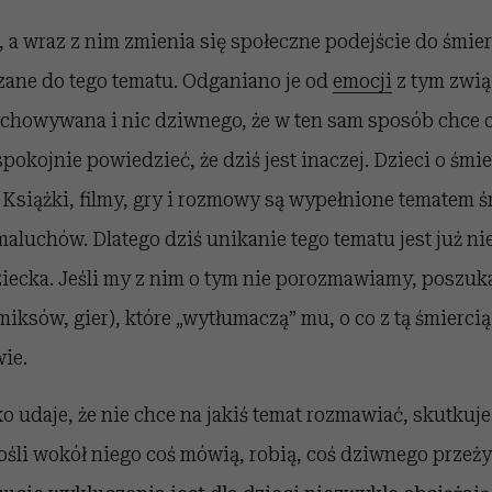
, a wraz z nim zmienia się społeczne podejście do śmier
zane do tego tematu. Odganiano je od
emocji
z tym zwią
chowywana i nic dziwnego, że w ten sam sposób chce 
pokojnie powiedzieć, że dziś jest inaczej. Dzieci o śmie
. Książki, filmy, gry i rozmowy są wypełnione tematem ś
aluchów. Dlatego dziś unikanie tego tematu jest już n
ziecka. Jeśli my z nim o tym nie porozmawiamy, poszuk
iksów, gier), które „wytłumaczą” mu, o co z tą śmiercią 
ie.
ko udaje, że nie chce na jakiś temat rozmawiać, skutkuj
śli wokół niego coś mówią, robią, coś dziwnego przeżyw