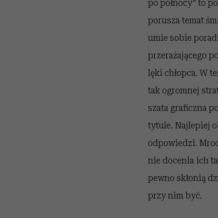
po północy” to po
porusza temat śm
umie sobie porad
przerażającego po
lęki chłopca. W t
tak ogromnej stra
szata graficzna p
tytule. Najlepiej
odpowiedzi. Mrocz
nie docenia ich t
pewno skłonią dz
przy nim być.