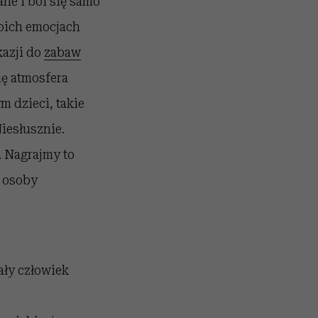
ne i boi się samo
oich emocjach
kazji do
zabaw
ię atmosfera
m dzieci, takie
iesłusznie.
. Nagrajmy to
j osoby
ły człowiek