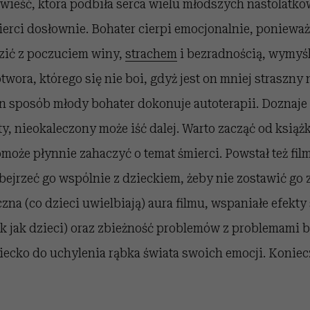
wieść, która podbiła serca wielu młodszych nastolatkó
ierci dosłownie. Bohater cierpi emocjonalnie, poniewa
zić z poczuciem winy,
strachem
i bezradnością, wymyś
twora, którego się nie boi, gdyż jest on mniej straszny
en sposób młody bohater dokonuje autoterapii. Doznaje
ty, nieokaleczony może iść dalej. Warto zacząć od książk
omoże płynnie zahaczyć o temat śmierci. Powstał też fi
 obejrzeć go wspólnie z dzieckiem, żeby nie zostawić go
na (co dzieci uwielbiają) aura filmu, wspaniałe efekty 
ak jak dzieci) oraz zbieżność problemów z problemami b
iecko do uchylenia rąbka świata swoich emocji. Koniec