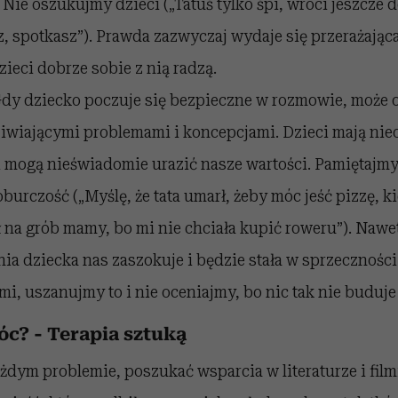
Nie oszukujmy dzieci („Tatuś tylko śpi, wróci jeszcze d
, spotkasz”). Prawda zazwyczaj wydaje się przerażająca
zieci dobrze sobie z nią radzą.
dy dziecko poczuje się bezpieczne w rozmowie, może o
iwiającymi problemami i koncepcjami. Dzieci mają nie
 mogą nieświadomie urazić nasze wartości. Pamiętajmy,
burczość („Myślę, że tata umarł, żeby móc jeść pizzę, k
 na grób mamy, bo mi nie chciała kupić roweru”). Nawet
ia dziecka nas zaszokuje i będzie stała w sprzecznośc
i, uszanujmy to i nie oceniajmy, bo nic tak nie buduje
c? - Terapia sztuką
ażdym problemie, poszukać wsparcia w literaturze i fil