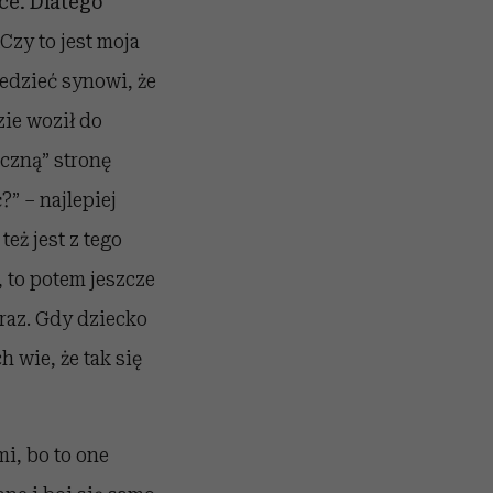
ce. Dlatego
Czy to jest moja
edzieć synowi, że
zie woził do
czną” stronę
?” – najlepiej
też jest z tego
e, to potem jeszcze
 raz. Gdy dziecko
h wie, że tak się
i, bo to one