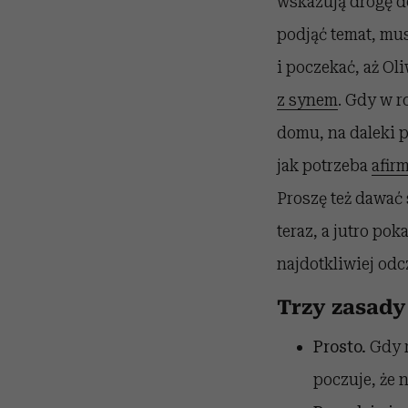
wskazują drogę do
podjąć temat, mu
i poczekać, aż Ol
z synem
. Gdy w r
domu, na daleki p
jak potrzeba
afirm
Proszę też dawać 
teraz, a jutro po
najdotkliwiej od
Trzy zasady
Prosto.
Gdy r
poczuje, że 