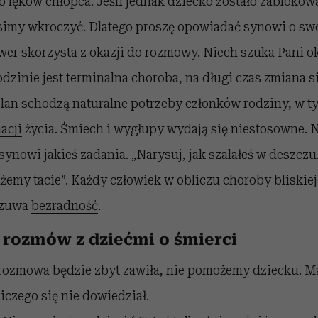
 lęków chłopca. Jeśli jednak dziecko zostało zablokowa
simy wkroczyć. Dlatego proszę opowiadać synowi o sw
iwer skorzysta z okazji do rozmowy. Niech szuka Pani o
odzinie jest terminalna choroba, na długi czas zmiana s
lan schodzą naturalne potrzeby członków rodziny, w ty
acji
życia. Śmiech i wygłupy wydają się niestosowne. N
synowi jakieś zadania. „Narysuj, jak szalałeś w deszczu
każemy tacie”. Każdy człowiek w obliczu choroby bliskie
czuwa
bezradność
.
 rozmów z dziećmi o śmierci
ozmowa będzie zbyt zawiła, nie pomożemy dziecku. Ma
niczego się nie dowiedział.