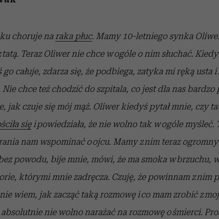
oku choruje na
raka płuc
. Mamy 10-letniego synka Oliwe
 tatą. Teraz Oliwer nie chce w ogóle o nim słuchać. Kied
uś go całuje, zdarza się, że podbiega, zatyka mi ręką usta 
. Nie chce też chodzić do szpitala, co jest dla nas bardzo
 jak czuje się mój mąż. Oliwer kiedyś pytał mnie, czy ta
ściła się
i powiedziała, że nie wolno tak w ogóle myśleć. 
rania nam wspominać
o ojcu. Mamy z nim teraz ogromny
 bez powodu, bije mnie, mówi, że ma smoka
w brzuchu, 
orie, którymi mnie zadręcza. Czuję, że powinnam z nim 
nie wiem, jak zacząć taką rozmowę i co mam zrobić z mo
 absolutnie nie wolno narażać na rozmowę o śmierci. Pro