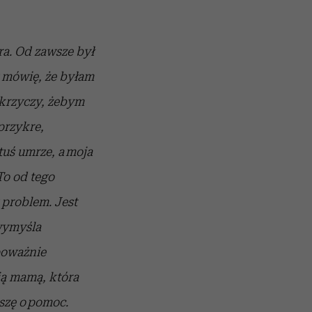
ra. Od zawsze był
y mówię, że byłam
i krzyczy, żebym
 przykre,
tuś umrze, a moja
To od tego
 problem. Jest
wymyśla
poważnie
ją mamą, która
szę o pomoc.