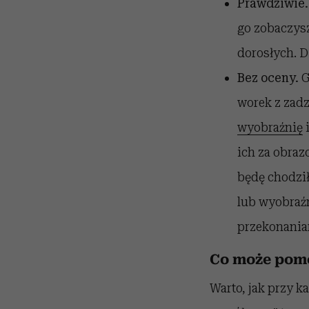
Prawdziwie.
go zobaczysz
dorosłych. D
Bez oceny.
G
worek z zadz
wyobraźnię
i
ich za obrazo
będę chodził
lub wyobraźn
przekonaniam
Co może pomó
Warto, jak przy k