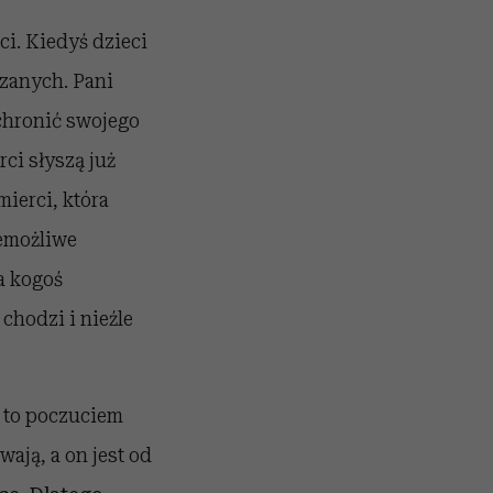
ci. Kiedyś dzieci
zanych. Pani
chronić swojego
rci słyszą już
mierci, która
iemożliwe
a kogoś
chodzi i nieźle
e to poczuciem
ają, a on jest od