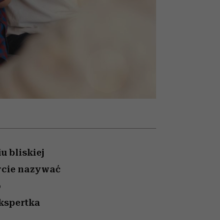
nił
relację z pieniędzmi
ane
zonu
u bliskiej
arcie nazywać
o
kspertka