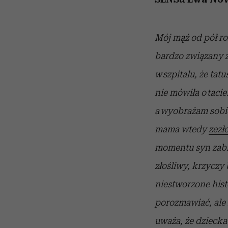
Mój mąż od pół r
bardzo związany z
w szpitalu, że tat
nie mówiła o tacie
a wyobrażam sobie,
mama wtedy
zezło
momentu syn zab
złośliwy, krzyczy
niestworzone hist
porozmawiać, ale 
uważa, że dziecka