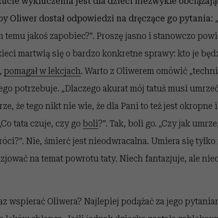
ucie wykluczenia jest dla dzieci niezwykle obciążają
by Oliwer dostał odpowiedzi na dręczące go pytania:
„
 temu jakoś zapobiec?”. Proszę jasno i stanowczo powi
zieci martwią się o bardzo konkretne sprawy: kto je będ
,
pomagał w lekcjach
. Warto z Oliwerem omówić „techni
 tego potrzebuje. „Dlaczego akurat mój tatuś musi umrzeć
e, że tego nikt nie wie, że dla Pani to też jest okropne i 
 „Co tata czuje, czy go
boli
?”. Tak, boli go. „Czy jak umrz
óci?”. Nie, śmierć jest nieodwracalna. Umiera się tylko
zjować na temat powrotu taty. Niech fantazjuje, ale niec
az wspierać Oliwera? Najlepiej podążać za jego pytaniam