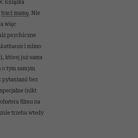
w. Książka
ż
traci mamę
. Nie
la więc
 niż psychiczne
katharsis
i mimo
i, której już sama
lm o tym samym
 z pytaniami bez
specjalne (nikt
ohatera filmu na
znie trzeba wtedy