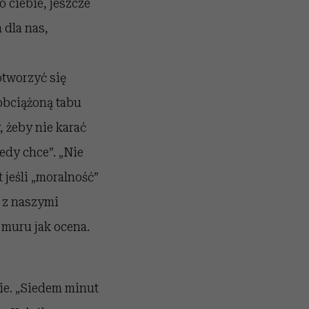
o ciebie, jeszcze
 dla nas,
tworzyć się
obciążoną tabu
 żeby nie karać
iedy chce”. „Nie
 jeśli „moralność”
i z naszymi
 muru jak ocena.
mie. „Siedem minut