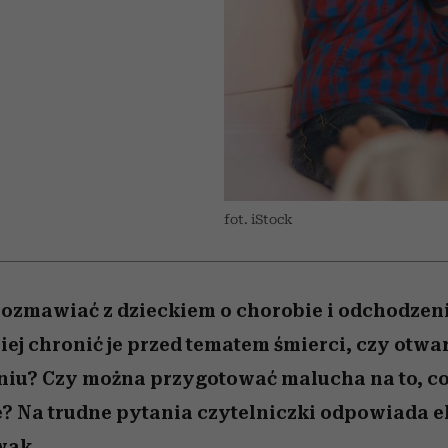
 5,
kwestie, o których wciąż
skutki dla związku i dla
Miller s. 5, odc. 6]
Raport Lyst ujaw
boimy się mówić
partnerki
najbardziej pożąd
ubrania i marki se
fot. iStock
rozmawiać z dzieckiem o chorobie i odchodzeni
iej chronić je przed tematem śmierci, czy otw
niu? Czy można przygotować malucha na to, c
? Na trudne pytania czytelniczki odpowiada e
wak