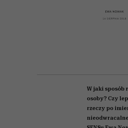
kawę z Kasią Miller”, s.
girls”
odc. 7]
EWA NOWAK
16 SIERPNIA 2018
W jaki sposób 
osoby? Czy lep
rzeczy po imie
nieodwracalne
SENSu Ewa No