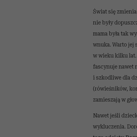
Świat się zmienia
nie były dopuszc
mama była tak wy
wnuka. Warto jej s
w wieku kilku lat
fascynuje nawet m
i szkodliwe dla d
(rówieśników, kom
zamieszają w głow
Nawet jeśli dziec
wykluczenia. Doro