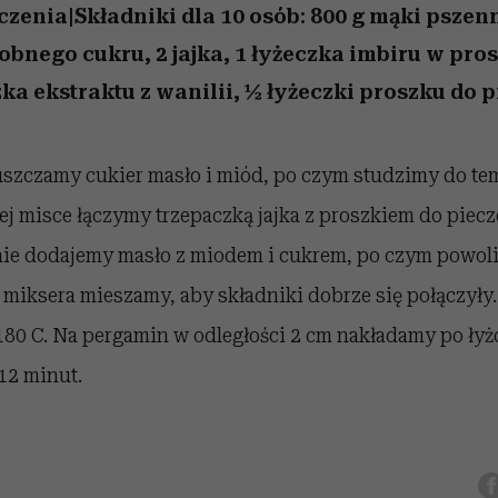
zenia|Składniki dla 10 osób: 800 g mąki pszenn
obnego cukru, 2 jajka, 1 łyżeczka imbiru w pros
ka ekstraktu z wanilii, ½ łyżeczki proszku do 
szczamy cukier masło i miód, po czym studzimy do te
j misce łączymy trzepaczką jajka z proszkiem do piecz
pnie dodajemy masło z miodem i cukrem, po czym powo
miksera mieszamy, aby składniki dobrze się połączyły.
80 C. Na pergamin w odległości 2 cm nakładamy po łyż
12 minut.