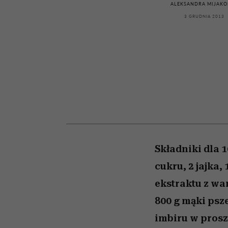
kawę z Kasią Miller”, s.
rachunek sumienia
modelowania
weterynarz”
ALEKSANDRA MIJAKO
odc. 7]
3 GRUDNIA 2013
Składniki dla 1
cukru, 2 jajka,
ekstraktu z wan
800 g mąki psze
imbiru w proszk