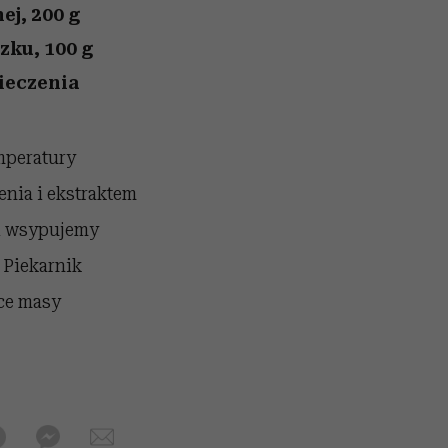
ej, 200 g
zku, 100 g
pieczenia
mperatury
enia i ekstraktem
li wsypujemy
 Piekarnik
ce masy