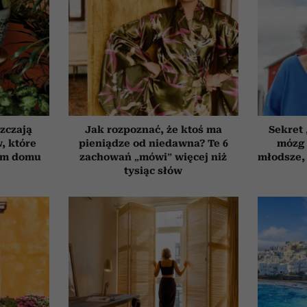
szczają
Jak rozpoznać, że ktoś ma
Sekret
, które
pieniądze od niedawna? Te 6
mózg 
ym domu
zachowań „mówi” więcej niż
młodsze, 
tysiąc słów