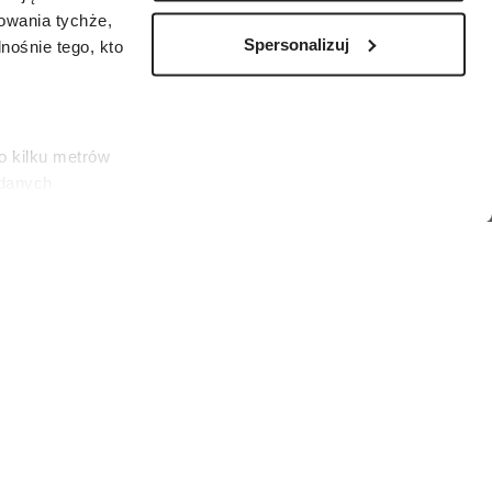
zowania tychże,
Spersonalizuj
ośnie tego, kto
o kilku metrów
 danych
łasne
ać swoją zgodę w
społecznościowe
że powodować łysienie, ale jest ono
dostępniamy
t: Tatsiana Volkava/Getty Images)
nformacje z
tyd czy