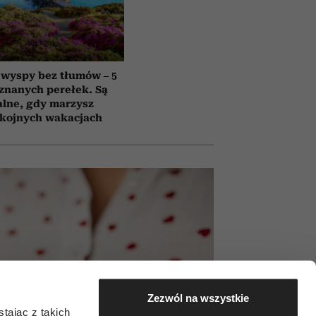
 wyspy bez tłumów – 5
znanych perełek. Są
alne, gdy marzysz
okojnych wakacjach
Zezwól na wszystkie
tając z takich