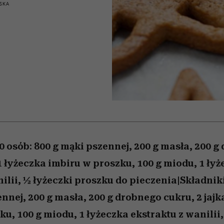
 5,
osób, które biorą na siebie za
powinien znać odpowiedź
Wiemy, gdzie go kupić
Miller s. 5, odc. 6]
sezon jesień–zima 2
mężczyzna jest mn
SKA
dużo
reaktywny”
0 osób: 800 g mąki pszennej, 200 g masła, 200 
 1 łyżeczka imbiru w proszku, 100 g miodu, 1 ły
ilii, ½ łyżeczki proszku do pieczenia|Składniki
nnej, 200 g masła, 200 g drobnego cukru, 2 jajk
u, 100 g miodu, 1 łyżeczka ekstraktu z wanilii,