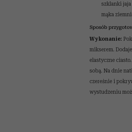
szklanki jaj
mąka ziemnia
Sposób przygoto
Wykonanie:
Pokr
mikserem. Dodaje
elastyczne ciast
sobą. Na dnie na
czereśnie i pokr
wystudzeniu moż