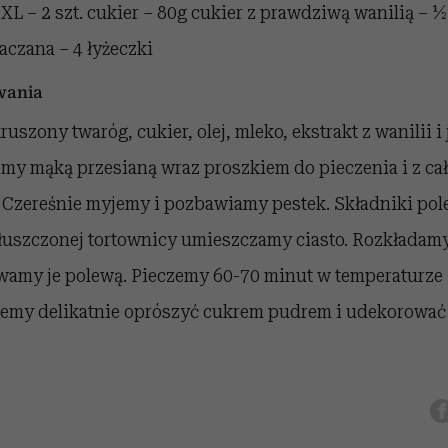
a XL – 2 szt. cukier – 80g cukier z prawdziwą wanilią –
czana – 4 łyżeczki
wania
uszony twaróg, cukier, olej, mleko, ekstrakt z wanilii 
my mąką przesianą wraz proszkiem do pieczenia i z ca
o. Czereśnie myjemy i pozbawiamy pestek. Składniki po
tłuszczonej tortownicy umieszczamy ciasto. Rozkładam
ywamy je polewą. Pieczemy 60-70 minut w temperaturze 
emy delikatnie oprószyć cukrem pudrem i udekorowa