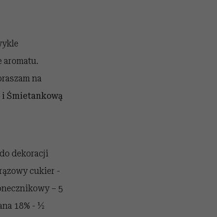
wykle
e aromatu.
apraszam na
 i Śmietankową
do dekoracji
rązowy cukier -
słonecznikowy – 5
tana 18% - ½