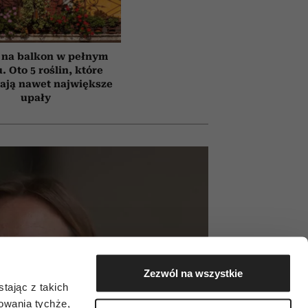
 na balkon w pełnym
. Oto 5 roślin, które
ają nawet największe
upały
Zezwól na wszystkie
tając z takich
zowania tychże,