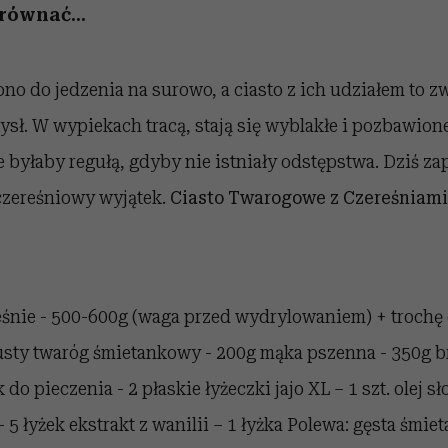
równać...
no do jedzenia na surowo, a ciasto z ich udziałem to z
sł. W wypiekach tracą, stają się wyblakłe i pozbawion
e byłaby regułą, gdyby nie istniały odstępstwa. Dziś z
czereśniowy wyjątek.
Ciasto Twarogowe z Czereśniami
śnie - 500-600g (waga przed wydrylowaniem) + trochę 
łusty twaróg śmietankowy - 200g mąka pszenna - 350g b
do pieczenia - 2 płaskie łyżeczki jajo XL – 1 szt. olej 
 5 łyżek ekstrakt z wanilii – 1 łyżka Polewa: gęsta śmie