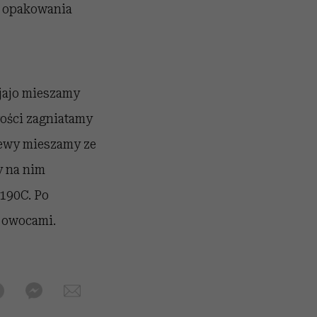
 ½ opakowania
i jajo mieszamy
łości zagniatamy
lewy mieszamy ze
y na nim
190C. Po
ć owocami.