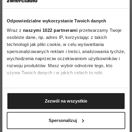
zamrażalnika. Wcinamy!
Odpowiedzialne wykorzystanie Twoich danych
Wraz z
naszymi 1022 partnerami
przetwarzamy Twoje
osobiste dane, np. adres IP, korzystając z takich
technologii jak pliki cookie, w celu wyświetlania
spersonalizowanych reklam i treści, analizowania tychże,
AUTOPROMOCJA
wychodzenia naprzeciw oczekiwaniom użytkowników i
rozwoju produktów. Masz wybór odnośnie tego, kto
używa Twoich danych i w jakich celach to robi.
Jeśli wyrazisz na to zgodę, chcielibyśmy również:
Gromadzić dane dotyczące Twojej lokalizacji
Zezwól na wszystkie
geograficznej z dokładnością nawet do kilku metrów
Identyfikować Twoje urządzenie, aktywnie
analizując charakteryzującego je zbiory danych
Spersonalizuj
(fingerprinting, czyli wirtualny odcisk palca)
Dowiedz się więcej odnośnie tego, jak Twoje osobiste