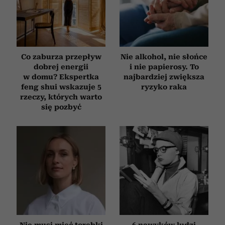
Co zaburza przepływ
Nie alkohol, nie słońce
dobrej energii
i nie papierosy. To
w domu? Ekspertka
najbardziej zwiększa
feng shui wskazuje 5
ryzyko raka
rzeczy, których warto
się pozbyć
Nie musi mieć torebki
6 nawyków ludzi