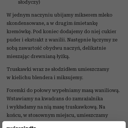
słodyczy)
W jednym naczyniu ubijamy mikserem mleko
skondensowane, a w drugim śmietankę
kremówkę. Pod koniec dodajemy do niej cukier
puder i ekstrakt z wanilii. Następnie łączymy ze
sobą zawartość obydwu naczyń, delikatnie
mieszając drewnianą łyżką.
Truskawki wraz ze słodzidłem umieszczamy
w kielichu blendera i miksujemy.
Foremki do połowy wypełniamy masą waniliową.
Wstawiamy na kwadrans do zamrażalnika
i wykładamy na nią masę truskawkową. Na
końcu, w stosownym miejscu, umieszczamy
patyczek. Całość wkładamy na kilka godzin do