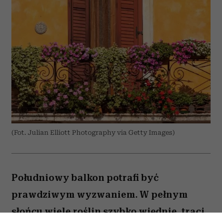
(Fot. Julian Elliott Photography via Getty Images)
Południowy balkon potrafi być
prawdziwym wyzwaniem. W pełnym
słońcu wiele roślin szybko więdnie, traci