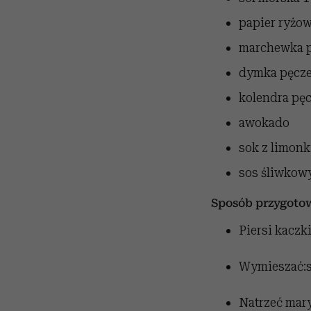
papier ryżo
marchewka
dymka
pęcz
kolendra
pę
awokado
sok z limonk
sos śliwkow
Sposób przygoto
Piersi kaczk
Wymieszać:so
Natrzeć mary