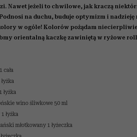
. Nawet jeżeli to chwilowe, jak kraczą niektór
 Podnosi na duchu, buduje optymizm i nadzieję 
kolory w ogóle! Kolorów pożądam niecierpliwi
bmy orientalną kaczkę zawiniętą w ryżowe roll
1 cała
 łyżka
1 łyżka
ońskie wino śliwkowe
50 ml
1 łyżka
uański młotkowany
1 łyżeczka
 łyżeczka