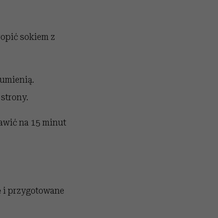
ropić sokiem z
rumienią.
strony.
tawić na 15 minut
ę i przygotowane