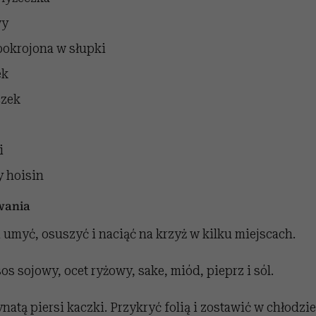
wy
pokrojona w słupki
ek
czek
i
y hoisin
wania
i umyć, osuszyć i naciąć na krzyż w kilku miejscach.
s sojowy, ocet ryżowy, sake, miód, pieprz i sól.
natą piersi kaczki. Przykryć folią i zostawić w chłodzi