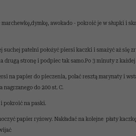
marchewkę,dymkę, awokado - pokroić je w słupki i sk
j suchej patelni położyć piersi kaczki i smażyć aż się z
a drugą stronę i podpiec tak samo.Po 3 minuty z każdej 
ersi na papier do pieczenia, polać resztą marynaty i ws
a nagrzanego do 200 st. C.
i pokroić na paski.
czyć papier ryżowy. Nakładać na kolejne płaty kaczk
wijać