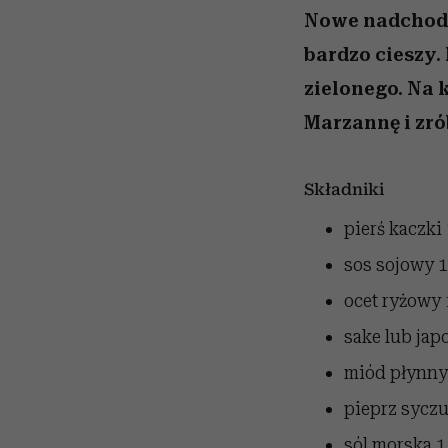
Nowe nadchodzi
bardzo cieszy.
zielonego. Na 
Marzannę i zró
Składniki
pierś kaczki
sos sojowy
1
ocet ryżowy
sake lub jap
miód płynny
pieprz sycz
sól morska
1