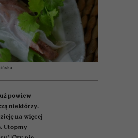
nił
relację z pieniędzmi
ane
zonu
mińska
 już powiew
zą niektórzy.
ieję na więcej
e. Utopmy
sy! |Czy nie