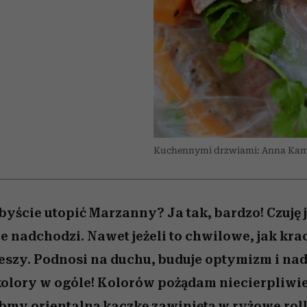
 5,
kwestie, o których wciąż
skutki dla związku i dla
Miller s. 5, odc. 6]
Raport Lyst ujaw
boimy się mówić
partnerki
najbardziej pożąd
ubrania i marki se
Kuchennymi drzwiami: Anna Ka
ibyście utopić Marzanny? Ja tak, bardzo! Czuję
e nadchodzi. Nawet jeżeli to chwilowe, jak krac
eszy. Podnosi na duchu, buduje optymizm i nadz
kolory w ogóle! Kolorów pożądam niecierpliwi
bmy orientalną kaczkę zawiniętą w ryżowe roll