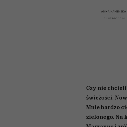
kawę z Kasią Miller”, s.
girls”
odc. 7]
ANNA KAMIŃSKA
12 LUTEGO 2014
Czy nie chciel
świeżości. Now
Mnie bardzo ci
zielonego. Na 
Marzannę i zró