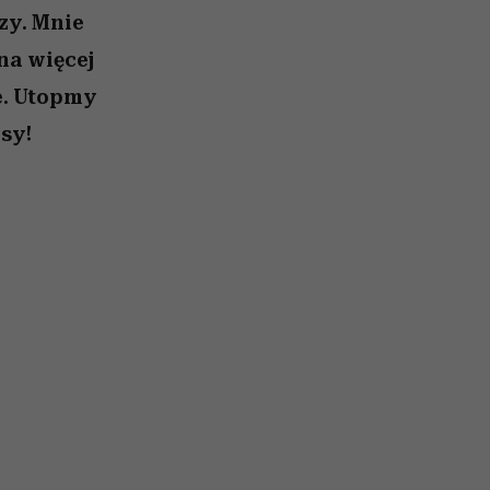
zy. Mnie
na więcej
e. Utopmy
sy!