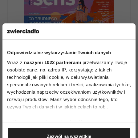
Odpowiedzialne wykorzystanie Twoich danych
Wraz z
naszymi 1022 partnerami
przetwarzamy Twoje
osobiste dane, np. adres IP, korzystając z takich
technologii jak pliki cookie, w celu wyświetlania
spersonalizowanych reklam i treści, analizowania tychże,
wychodzenia naprzeciw oczekiwaniom użytkowników i
rozwoju produktów. Masz wybór odnośnie tego, kto
ZAMÓW
używa Twoich danych i w jakich celach to robi.
WYDANIE DRUKOWANE
Jeśli wyrazisz na to zgodę, chcielibyśmy również:
E-WYDANIE
Gromadzić dane dotyczące Twojej lokalizacji
Zezwól na wszystkie
geograficznej z dokładnością nawet do kilku metrów