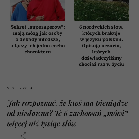
Sekret „superagerów”:
6 nordyckich słów,
mają mózg jak osoby
których brakuje
o dekady młodsze,
w języku polskim.
a łączy ich jedna cecha
Opisują uczucia,
charakteru
których
doświadczyliśmy
chociaż raz w życiu
STYL ŻYCIA
Jak rozpoznać, że ktoś ma pieniądze
od niedawna? Te 6 zachowań „mówi”
więcej niż tysiąc słów