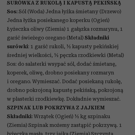
SURÓWKA Z RUKOLĄ I KAPUSTĄ PEKIŃSKĄ
Sos:
Sól (Woda) Jedna łyżka śmietany (Drzewo)
Jedna łyżka posiekanego koperku (Ogień)
Łyżeczka oliwy (Ziemia) 1 gałązka rozmarynu, 1
garść świeżego oregano (Metal)
Składniki
surówki
: 1 garść rukoli, ½ kapusty pekińskiej
średniej wielkości, ½ pęczka rzodkiewki (Metal)
Sos: do salaterki wsypać sól, dodać śmietanę,
koperek, oliwę, drobno posiekany rozmaryn
i oregano. Wymieszać. Dodać posiekaną rukolę,
drobno pokrojoną kapustę pekińską, pokrojoną
w plasterki rzodkiewkę. Dokładnie wymieszać.
SZPINAK LUB POKRZYWA Z JAJKIEM
Składniki:
Wrzątek (Ogień) ½ kg szpinaku
(Ziemia) Szpinak możemy zastąpić pokrzywą. 1
łyżeczka masła, trzy jajka (Ziemia) Szczypta