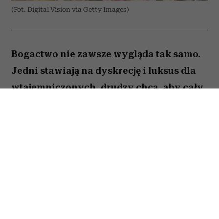
(Fot. Digital Vision via Getty Images)
Bogactwo nie zawsze wygląda tak samo.
Jedni stawiają na dyskrecję i luksus dla
wtajemniczonych, drudzy chcą, aby cały
świat wiedział o ich sukcesie. W kulturze
internetowej tych pierwszych często
kojarzy się z old money, a drugich – new
money. Oczywiście jest to duże
uproszczenie i wiele osób zupełnie nie
wpisuje się w ten podział. Trudno jednak
nie odnieść wrażenia, że jest w nim