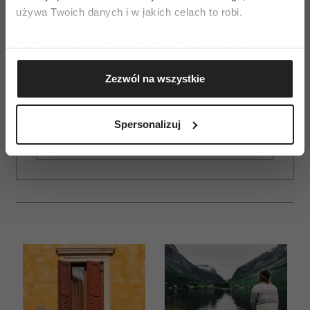
używa Twoich danych i w jakich celach to robi.
Jeśli wyrazisz na to zgodę, chcielibyśmy również:
Gromadzić dane dotyczące Twojej lokalizacji
Zezwól na wszystkie
geograficznej z dokładnością nawet do kilku metrów
ZAMÓW
Identyfikować Twoje urządzenie, aktywnie
WYDANIE DRUKOWANE
analizując charakteryzującego je zbiory danych
Spersonalizuj
(fingerprinting, czyli wirtualny odcisk palca)
E-WYDANIE
Dowiedz się więcej odnośnie tego, jak Twoje osobiste
dane są przetwarzane oraz ustaw własne preferencje w
sekcji szczegółów
. W Deklaracji plików cookie możesz
zmienić lub wycofać swoją zgodę w dowolnej chwili.
Wykorzystujemy pliki cookie do spersonalizowania treści
i reklam, aby oferować funkcje społecznościowe i
analizować ruch w naszej witrynie. Informacje o tym, jak
korzystasz z naszej witryny, udostępniamy partnerom
społecznościowym, reklamowym i analitycznym.