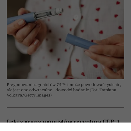
Przyjmowanie agonistów GLP-1 może powodować łysienie,
ale jest ono odwracalne - dowodzi badanie (Fot: Tatsiana
Volkava/Getty Images)
Leki z grupy agonistów receptora GLP-1,