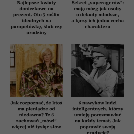
Najlepsze kwiaty
Sekret „superagerów”:
doniczkowe na
mają mózg jak osoby
prezent. Oto 5 roślin
o dekady młodsze,
idealnych na
a łączy ich jedna cecha
parapetówkę, ślub czy
charakteru
urodziny
Jak rozpoznać, że ktoś
6 nawyków ludzi
ma pieniądze od
inteligentnych, którzy
niedawna? Te 6
umieją porozmawiać
zachowań „mówi”
na każdy temat. Jak
więcej niż tysiąc słów
poprawić swoją
erudycję?