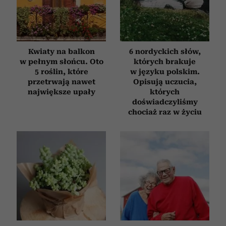
Partnerzy mogą połączyć te informacje z innymi danymi
otrzymanymi od Ciebie lub uzyskanymi podczas
korzystania z ich usług.
Kwiaty na balkon
6 nordyckich słów,
w pełnym słońcu. Oto
których brakuje
5 roślin, które
w języku polskim.
przetrwają nawet
Opisują uczucia,
największe upały
których
doświadczyliśmy
chociaż raz w życiu