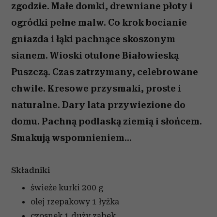
zgodzie. Małe domki, drewniane płoty i
ogródki pełne malw. Co krok bocianie
gniazda i łąki pachnące skoszonym
sianem. Wioski otulone Białowieską
Puszczą. Czas zatrzymany, celebrowane
chwile. Kresowe przysmaki, proste i
naturalne. Dary lata przywiezione do
domu. Pachną podlaską ziemią i słońcem.
Smakują wspomnieniem...
Składniki
świeże kurki
200 g
olej rzepakowy
1 łyżka
czosnek
1 duży ząbek