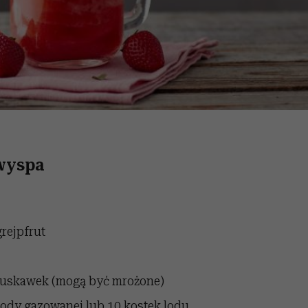
wyspa
rejpfrut
truskawek (mogą być mrożone)
ody gazowanej lub 10 kostek lodu