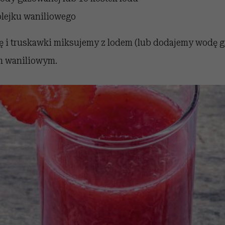
 olejku waniliowego
kę i truskawki miksujemy z lodem (lub dodajemy wodę 
m waniliowym.