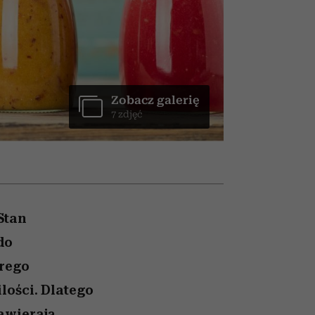
nił
relację z pieniędzmi
ane
zonu
Zobacz galerię
7 zdjęć
Stan
do
órego
lości. Dlatego
awierają