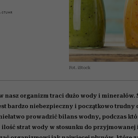
 5,
kwestie, o których wciąż
skutki dla związku i dla
Miller s. 5, odc. 6]
Raport Lyst ujaw
boimy się mówić
partnerki
najbardziej pożąd
A-STUHR
ubrania i marki se
Fot. iStock
 nasz organizm traci dużo wody i minerałów. 
st bardzo niebezpieczny i początkowo trudny 
niełatwo prowadzić bilans wodny, podczas kt
ilość strat wody w stosunku do przyjmowanej i
zać organizmowi jak najwięcej płynów, które z