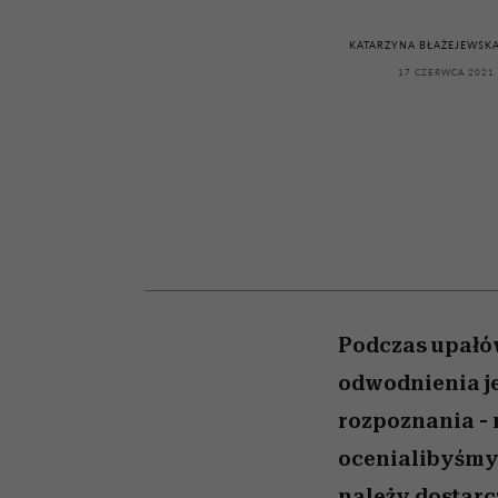
kawę z Kasią Miller”, s.
girls”
odc. 7]
KATARZYNA BŁAŻEJEWSK
17 CZERWCA 2021
Podczas upałów
odwodnienia je
rozpoznania - 
ocenialibyśmy 
należy dostarc