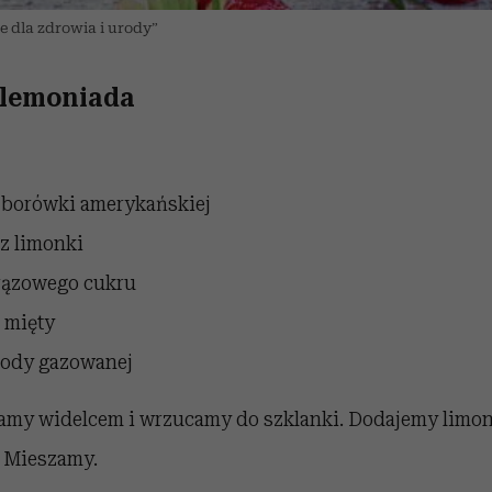
le dla zdrowia i urody”
lemoniada
i borówki amerykańskiej
 z limonki
brązowego cukru
w mięty
wody gazowanej
amy widelcem i wrzucamy do szklanki. Dodajemy limonk
 Mieszamy.