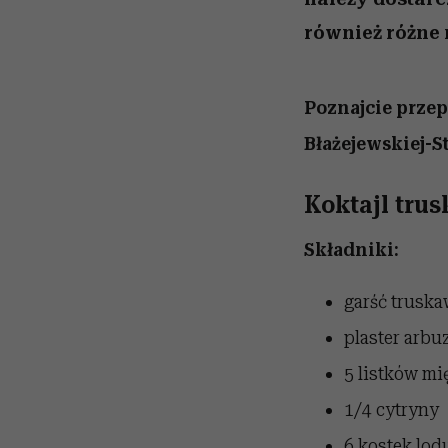
również różne 
Poznajcie przep
Błażejewskiej-S
Koktajl tr
Składniki:
garść truska
plaster arbuz
5 listków mi
1/4 cytryny
6 kostek lod