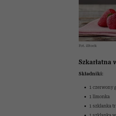
Fot. iStock
Szkarłatna 
Składniki:
1 czerwony g
1 limonka
1 szklanka 
1 szklanka w