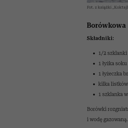
Fot. z książki „Koktaj
Borówkowa 
Składniki:
1/2 szklank
1 łyżka soku
1 łyżeczka 
kilka listkó
1 szklanka 
Borówki rozgniat
i wodę gazowaną.