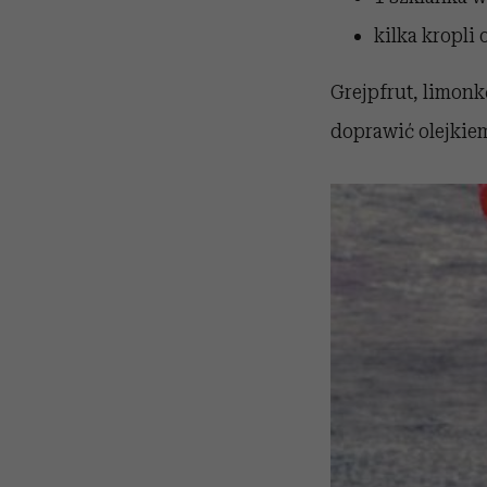
kilka kropli
Grejpfrut, limon
doprawić olejkie