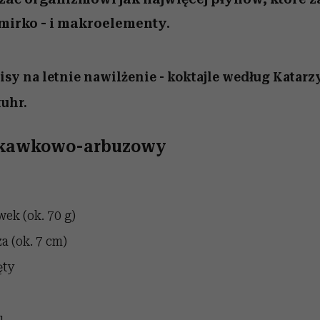
mirko - i makroelementy.
isy na letnie nawilżenie - koktajle według Katar
tuhr.
uskawkowo-arbuzowy
wek (ok. 70 g)
a (ok. 7 cm)
ęty
u