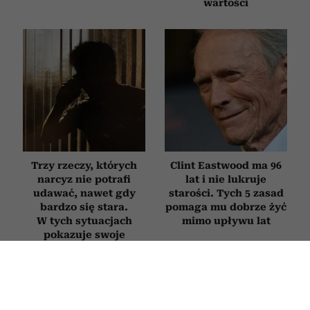
wartości
Trzy rzeczy, których
Clint Eastwood ma 96
narcyz nie potrafi
lat i nie lukruje
udawać, nawet gdy
starości. Tych 5 zasad
bardzo się stara.
pomaga mu dobrze żyć
W tych sytuacjach
mimo upływu lat
pokazuje swoje
prawdziwe oblicze