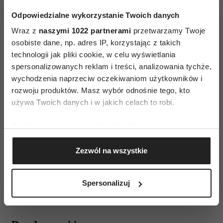
Odpowiedzialne wykorzystanie Twoich danych
Wraz z
naszymi 1022 partnerami
przetwarzamy Twoje
osobiste dane, np. adres IP, korzystając z takich
technologii jak pliki cookie, w celu wyświetlania
spersonalizowanych reklam i treści, analizowania tychże,
wychodzenia naprzeciw oczekiwaniom użytkowników i
rozwoju produktów. Masz wybór odnośnie tego, kto
używa Twoich danych i w jakich celach to robi.
Jeśli wyrazisz na to zgodę, chcielibyśmy również:
Gromadzić dane dotyczące Twojej lokalizacji
Zezwól na wszystkie
geograficznej z dokładnością nawet do kilku metrów
Identyfikować Twoje urządzenie, aktywnie
Ulecz się z choroby niedoczasu
analizując charakteryzującego je zbiory danych
Spersonalizuj
– jak żyć w rytmie slow?
(fingerprinting, czyli wirtualny odcisk palca)
Dowiedz się więcej odnośnie tego, jak Twoje osobiste
dane są przetwarzane oraz ustaw własne preferencje w