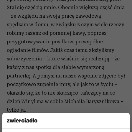
Stał się częścią mnie. Obecnie większą część dnia
– ze względu na swoją pracę zawodową –
spędzam w domu, w związku z czym wiele rzeczy
robimy razem: od porannej kawy, poprzez
przygotowywanie posiłków, po wspólne
oglądanie filmów. Jakiś czas temu złożyliśmy
sobie życzenia – które właśnie się realizują – że
każdy z nas spotka dla siebie wymarzoną
partnerkę
.
A pomysł na nasze wspólne zdjęcie był
początkowo zupełnie inny, ale jak to w życiu –
okazało się, że to nie skacząco-tańczący na co
dzień Winyl ma w sobie Michaiła Barysznikowa –
tylko ja.
Czytaj także