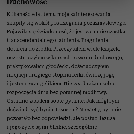
Duchowość
sekcji szczegółów
. W Deklaracji plików cookie możesz
zmienić lub wycofać swoją zgodę w dowolnej chwili.
Kilkanaście lat temu moje zainteresowania
skupiły się wokół postrzegania pozazmysłowego.
Wykorzystujemy pliki cookie do spersonalizowania treści
i reklam, aby oferować funkcje społecznościowe i
Pojawiła się świadomość, że jest we mnie cząstka
analizować ruch w naszej witrynie. Informacje o tym, jak
transcendentalnego istnienia. Pragnienie
korzystasz z naszej witryny, udostępniamy partnerom
dotarcia do źródła. Przeczytałem wiele książek,
społecznościowym, reklamowym i analitycznym.
uczestniczyłem w kursach rozwoju duchowego,
Partnerzy mogą połączyć te informacje z innymi danymi
praktykowałem głodówki, doświadczyłem
otrzymanymi od Ciebie lub uzyskanymi podczas
korzystania z ich usług.
inicjacji drugiego stopnia reiki, ćwiczę jogę
i jestem ewangelikiem. Nie wyobrażam sobie
rozpoczęcia dnia bez porannej modlitwy.
Ostatnio zadałem sobie pytanie: Jak mógłbym
doświadczyć bycia Jezusem? Niestety, pytanie
pozostało bez odpowiedzi, ale postać Jezusa
i jego życie są mi bliskie, szczególnie