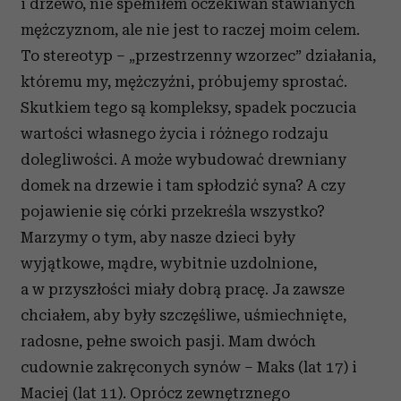
i drzewo, nie spełniłem oczekiwań stawianych
mężczyznom, ale nie jest to raczej moim celem.
To stereotyp – „przestrzenny wzorzec” działania,
któremu my, mężczyźni, próbujemy sprostać.
Skutkiem tego są kompleksy, spadek poczucia
wartości własnego życia i różnego rodzaju
dolegliwości. A może wybudować drewniany
domek na drzewie i tam spłodzić syna? A czy
pojawienie się córki przekreśla wszystko?
Marzymy o tym, aby nasze dzieci były
wyjątkowe, mądre, wybitnie uzdolnione,
a w przyszłości miały dobrą pracę. Ja zawsze
chciałem, aby były szczęśliwe, uśmiechnięte,
radosne, pełne swoich pasji. Mam dwóch
cudownie zakręconych synów – Maks (lat 17) i
Maciej (lat 11). Oprócz zewnętrznego