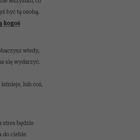
bie wszystko, co
yś być tą osobą.
ą kogoś
Zobaczysz wtedy,
 ma się wydarzyć.
istnieje, lub coś,
 stres będzie
a do ciebie