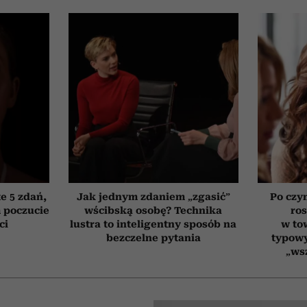
e 5 zdań,
Jak jednym zdaniem „zgasić”
Po czy
 poczucie
wścibską osobę? Technika
ro
ci
lustra to inteligentny sposób na
w to
bezczelne pytania
typowy
„ws