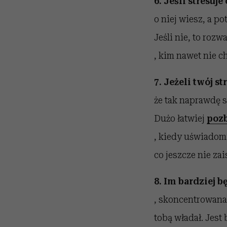
6. Jeśli stresuje
o niej wiesz, a p
Jeśli nie, to roz
, kim nawet nie c
7. Jeżeli twój st
że tak naprawdę st
Dużo łatwiej
pozb
, kiedy uświadomis
co jeszcze nie zai
8. Im bardziej 
, skoncentrowana 
tobą władał. Jest