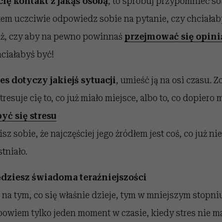
 cię kontakt z jakąś osobą
, to spróbuj przypomnieć so
otem uczciwie odpowiedz sobie na pytanie, czy chciałab
waż, czy aby na pewno powinnaś
przejmować się opini
hciałabyś być!
res dotyczy jakiejś sytuacji
, umieść ją na osi czasu. 
resuje cię to, co już miało miejsce, albo to, co dopiero
yć się stresu
z sobie, że najczęściej jego źródłem jest coś, co już nie 
stniało.
będziesz świadoma teraźniejszości
na tym, co się właśnie dzieje, tym w mniejszym stopniu
 bowiem tylko jeden moment w czasie, kiedy stres nie m