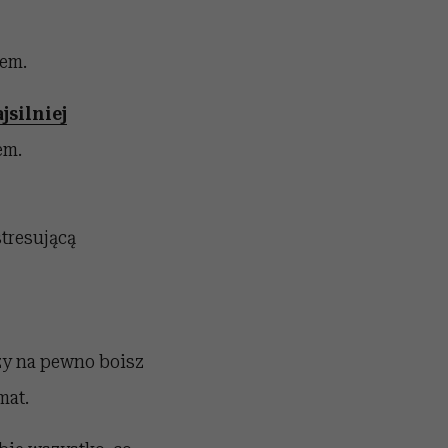
lem.
jsilniej
em.
stresującą
 czy na pewno boisz
mat.