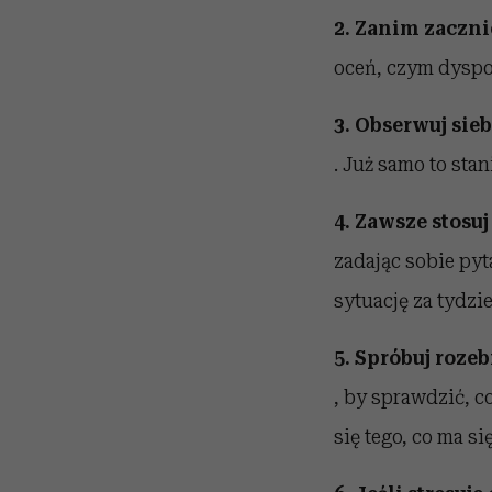
2. Zanim zaczni
oceń, czym dyspon
3. Obserwuj sieb
. Już samo to sta
4. Zawsze stosu
zadając sobie pyt
sytuację za tydzi
5. Spróbuj roze
, by sprawdzić, co
się tego, co ma s