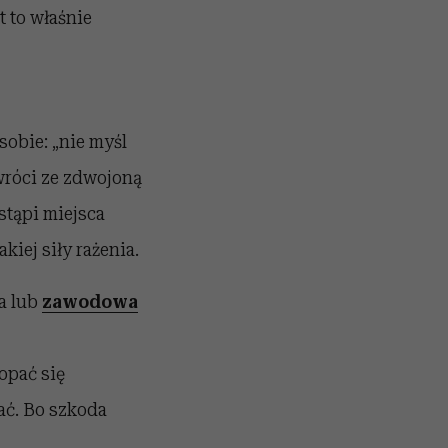
 to właśnie
sobie: „nie myśl
wróci ze zdwojoną
stąpi miejsca
kiej siły rażenia.
a lub
zawodowa
kopać się
jać. Bo szkoda