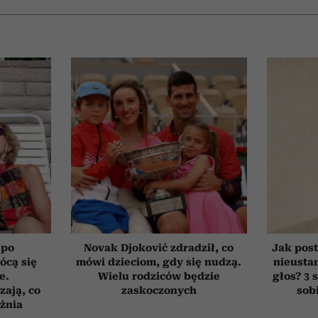
 po
Novak Djoković zdradził, co
Jak post
łócą się
mówi dzieciom, gdy się nudzą.
nieusta
e.
Wielu rodziców będzie
głos? 3 
zają, co
zaskoczonych
sob
żnia