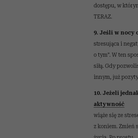
dostępu, w którym
TERAZ.
9. Jeśli w nocy 
stresująca i nega
o tym”. W ten spo
siłą. Gdy pozwoli
innym, już pozyty
10. Jeżeli jedn
aktywność
wiąże się ze stres
z koniem. Zmień s
życia. Po prostu