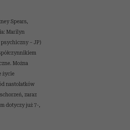
tney Spears,
ia: Marilyn
 psychiczny – JP)
współczynnikiem
yczne. Można
e życie
ód nastolatków
schorzeń, zaraz
m dotyczy już 7-,