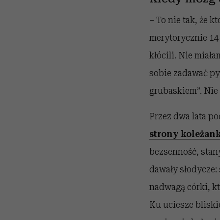
– To nie tak, że k
merytorycznie 14
kłócili. Nie miał
sobie zadawać pyt
grubaskiem”. Nie 
Przez dwa lata p
strony koleżan
bezsenność, stan
dawały słodycze: 
nadwagą córki, kt
Ku uciesze bliski