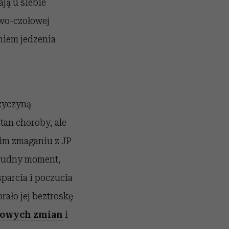
ją u siebie
wo-czołowej
niem jedzenia
zyczyną
an choroby, ale
nim zmaganiu z JP
 trudny moment,
sparcia i poczucia
ało jej beztroskę
iowych zmian
i