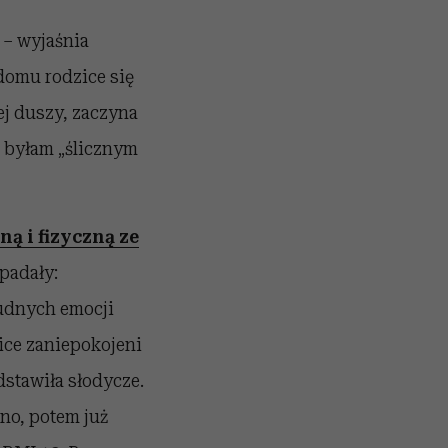
e – wyjaśnia
domu rodzice się
ej duszy, zaczyna
o byłam „ślicznym
ą i fizyczną ze
padały:
rudnych emocji
zice zaniepokojeni
dstawiła słodycze.
lno, potem już