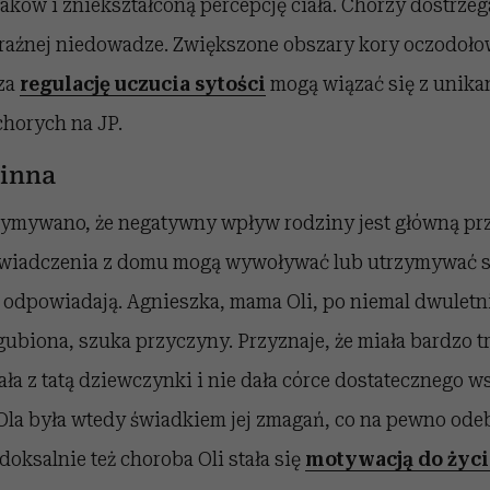
ków i zniekształconą percepcję ciała. Chorzy dostrzega
aźnej niedowadze. Zwiększone obszary kory oczodoło
za
regulację uczucia sytości
mogą wiązać się z unika
chorych na JP.
zinna
ymywano, że negatywny wpływ rodziny jest główną pr
oświadczenia z domu mogą wywoływać lub utrzymywać st
ie odpowiadają. Agnieszka, mama Oli, po niemal dwulet
agubiona, szuka przyczyny. Przyznaje, że miała bardzo
ała z tatą dziewczynki i nie dała córce dostatecznego w
la była wtedy świadkiem jej zmagań, co na pewno odebr
doksalnie też choroba Oli stała się
motywacją do życ