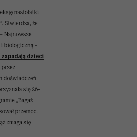
ksję nastolatki
. Stwierdza, że
. – Najnowsze
i biologiczną –
 zapadają dzieci
 przez
ch doświadczeń
przyznała się 26-
gramie „Bagaż
osował przemoc.
iąż zmaga się