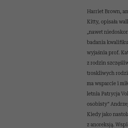
Harriet Brown, am
Kitty, opisała wa
„nawet niedoskona
badania kwalifiku
wyjaśnia prof. Ka
z rodzin szczęśl
troskliwych rodz
ma wsparcie i mił
letnia Patrycja V
osobisty” Andrzej
Kiedy jako nastol
z anoreksją. Wspie