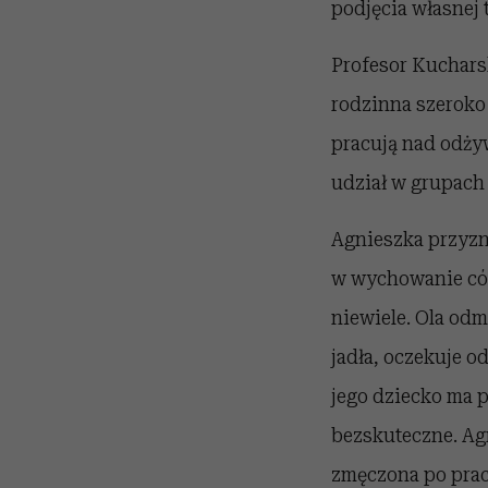
podjęcia własnej t
Profesor Kucharsk
rodzinna szeroko
pracują nad odżyw
udział w grupach 
Agnieszka przyzna
w wychowanie córe
niewiele. Ola od
jadła, oczekuje o
jego dziecko ma p
bezskuteczne. Agn
zmęczona po prac