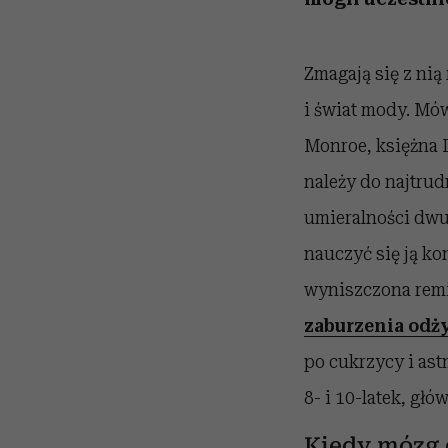
Zmagają się z ni
i świat mody. Mów
Monroe, księżna 
należy do najtru
umieralności dwu
nauczyć się ją ko
wyniszczona remi
zaburzenia odż
po cukrzycy i ast
8- i 10-latek, gł
Kiedy mózg 