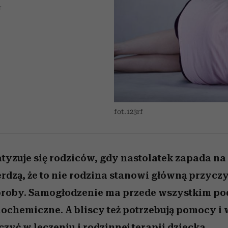
 5,
Raport Lyst ujawnił
Miller s. 5, odc. 6]
trafiła do grona
skuteczne
kosztuje to tysiące d
wśród widzów
T
najpopularniejszych seriali
najbardziej pożądane
ubrania i marki sezonu
Netflixa
fot.123rf
yzuje się rodziców, gdy nastolatek zapada na 
dzą, że to nie rodzina stanowi główną przyczy
oroby. Samogłodzenie ma przede wszystkim po
iochemiczne. A bliscy też potrzebują pomocy i 
zyć w leczeniu i rodzinnej terapii dziecka.