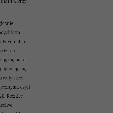
a BMI 13. Przy
gicznie
psychiatra
 Psychiatrii
odzi do
ją się na to
pojawiają się
trwały stres,
tycznymi, czyli
ji. Różnice
aściwe