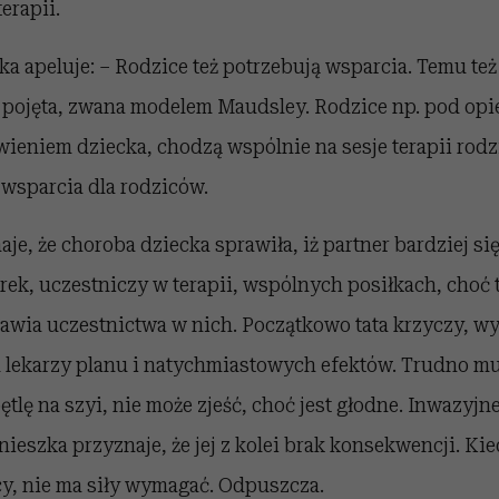
erapii.
a apeluje: – Rodzice też potrzebują wsparcia. Temu też 
 pojęta, zwana modelem Maudsley. Rodzice np. pod opi
ieniem dziecka, chodzą wspólnie na sesje terapii rodz
wsparcia dla rodziców.
je, że choroba dziecka sprawiła, iż partner bardziej s
k, uczestniczy w terapii, wspólnych posiłkach, choć t
mawia uczestnictwa w nich. Początkowo tata krzyczy, w
d lekarzy planu i natychmiastowych efektów. Trudno mu
ętlę na szyi, nie może zjeść, choć jest głodne. Inwazyjn
ieszka przyznaje, że jej z kolei brak konsekwencji. Ki
y, nie ma siły wymagać. Odpuszcza.