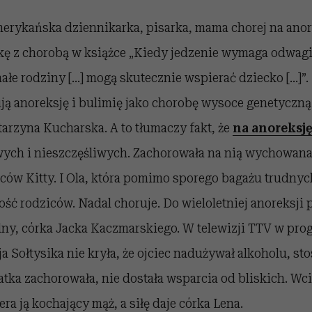
erykańska dziennikarka, pisarka, mama chorej na anore
lkę z chorobą w książce „Kiedy jedzenie wymaga odwagi”
łe rodziny […] mogą skutecznie wspierać dziecko [...]”
ją anoreksję i bulimię jako chorobę wysoce genetyczną 
tarzyna Kucharska. A to tłumaczy fakt, że
na anoreksję
iwych i nieszczęśliwych. Zachorowała na nią wychowana
iców Kitty. I Ola, która pomimo sporego bagażu trudny
ość rodziców. Nadal choruje. Do wieloletniej anoreksji 
olny, córka Jacka Kaczmarskiego. W telewizji TTV w pro
a Sołtysika nie kryła, że ojciec nadużywał alkoholu, st
atka zachorowała, nie dostała wsparcia od bliskich. Wc
ra ją kochający mąż, a siłę daje córka Lena.