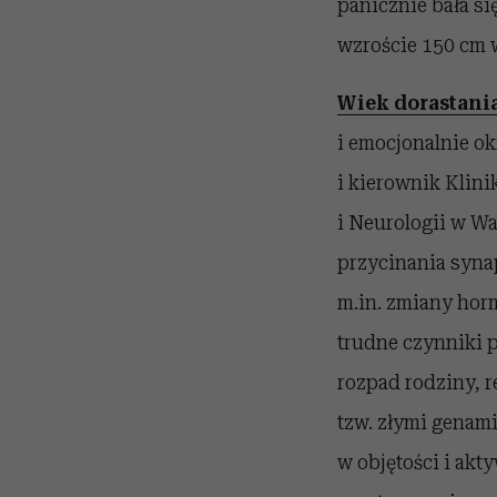
panicznie bała się
wzroście 150 cm w
Wiek dorastani
i emocjonalnie ok
i kierownik Klini
i Neurologii w W
przycinania syna
m.in. zmiany horm
trudne czynniki 
rozpad rodziny, r
tzw. złymi genami
w objętości i ak