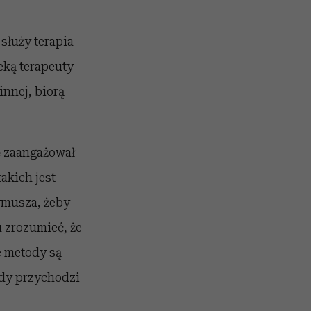
służy terapia
eką terapeuty
innej, biorą
ię zaangażował
akich jest
ymusza, żeby
 zrozumieć, że
e metody są
edy przychodzi