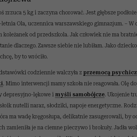
toś zrzuca 5 kg i zaczyna chorować. Jest głębsze podłoż
-letnia Ola, uczennica warszawskiego gimnazjum. – W 
am koleżanek od przedszkola. Jak człowiek nie ma bratni
anie dlaczego. Zawsze siebie nie lubiłam. Jako dzieck
chcę, by to wróciło.
odstawówki codziennie walczyła z
przemocą psychiczn
ki
. Mimo interwencji mamy szkoła nie reagowała. Olę do
y depresyjno-lękowe i
myśli samobójcze
. Ukojenie t
słoik nutelli naraz, słodziki, napoje energetyczne. Rod
óra ma wadę kręgosłupa, delikatnie zasugerowali, by o
ch zamieniła je na ciemne pieczywo i brokuły. Jadła wo