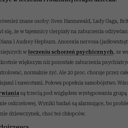
ą również znane osoby: Sven Hannawald, Lady Gaga, Bri
i się, że w tajemnicy cierpiały na zaburzenia odżywian
Diana i Audrey Hepburn. Anorexia nervosa (jadłowstręt
dniejszych w
leczeniu schorzeń psychicznych
, ze 
krotnie większym niż pozostałe zaburzenia psychiatr
ntrolować, normalnie żyć. Ale 20 proc. choruje przez cał
sjami i nawrotami. Połowa popełnia samobójstwo. Wśr
ywiania
są trzecią pod względem występowania grupą 
mie oskrzelowej. Wyniki badań są alarmujące, bo proble
ównie dziewczynek, choć też chłopców.
dojrzewa