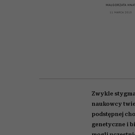
kawę z Kasią Miller”, s.
rozczarowują
MAŁGORZATA HNA
odc. 7]
11 MARCA 2015
Zwykle stygmat
naukowcy twier
podstępnej ch
genetyczne i b
mogli uczestnic