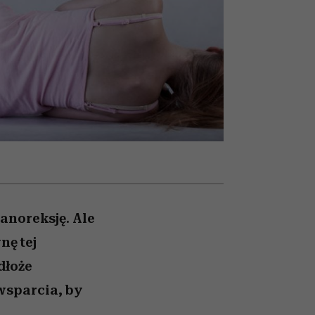
olarów
żegnają się eleganckie osoby
anoreksję. Ale
nę tej
dłoże
wsparcia, by