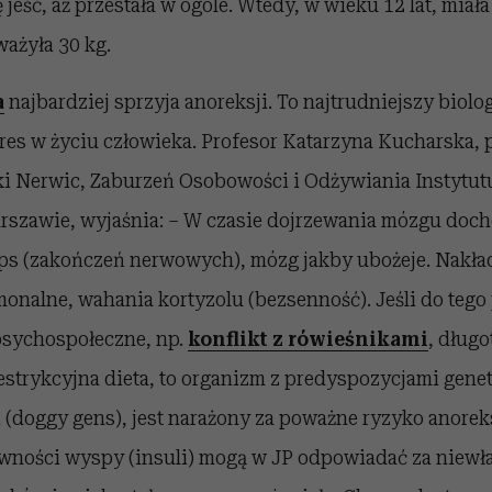
 jeść, aż przestała w ogóle. Wtedy, w wieku 12 lat, miał
ażyła 30 kg.
a
najbardziej sprzyja anoreksji. To najtrudniejszy biolo
res w życiu człowieka. Profesor Katarzyna Kucharska, 
ki Nerwic, Zaburzeń Osobowości i Odżywiania Instytutu
arszawie, wyjaśnia: – W czasie dojrzewania mózgu doch
ps (zakończeń nerwowych), mózg jakby ubożeje. Nakłada
onalne, wahania kortyzolu (bezsenność). Jeśli do tego 
psychospołeczne, np.
konflikt z rówieśnikami
, długo
estrykcyjna dieta, to organizm z predyspozycjami gene
 (doggy gens), jest narażony za poważne ryzyko anoreks
tywności wyspy (insuli) mogą w JP odpowiadać za niewł