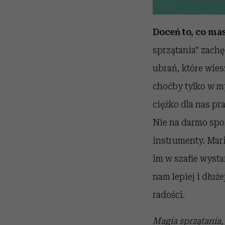
Doceń to, co ma
sprzątania” zach
ubrań, które wies
choćby tylko w my
ciężko dla nas pr
Nie na darmo spo
instrumenty. Mar
im w szafie wysta
nam lepiej i dłuż
radości.
Magia sprzątania