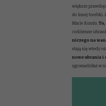
większe prawdopo
do innej torebki.
Marie Kondo.
To,
codzienne ubrania
niczego na wann
stają się wtedy o
nowe ubrania i 
zgromadziłaś w sza