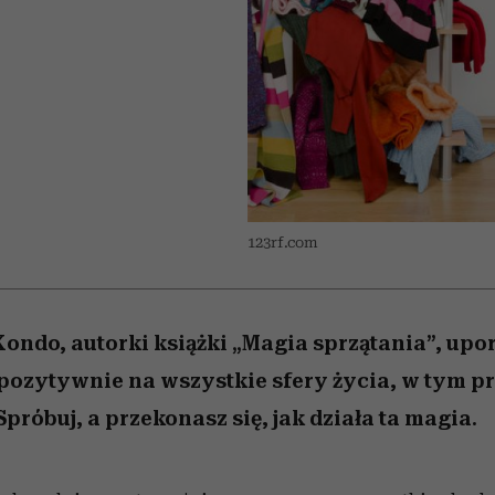
 5,
osób, które biorą na siebie za
powinien znać odpowiedź
Wiemy, gdzie go kupić
Miller s. 5, odc. 6]
sezon jesień–zima 2
mężczyzna jest mn
dużo
reaktywny”
123rf.com
ondo, autorki książki „Magia sprzątania”, up
zytywnie na wszystkie sfery życia, w tym pra
próbuj, a przekonasz się, jak działa ta magia.