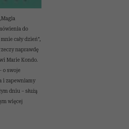
 „Magia
 mówienia do
mnie cały dzień”,
 rzeczy naprawdę
mówi Marie Kondo.
– o swoje
ia i zapewniamy
łym dniu – służą
mym więcej