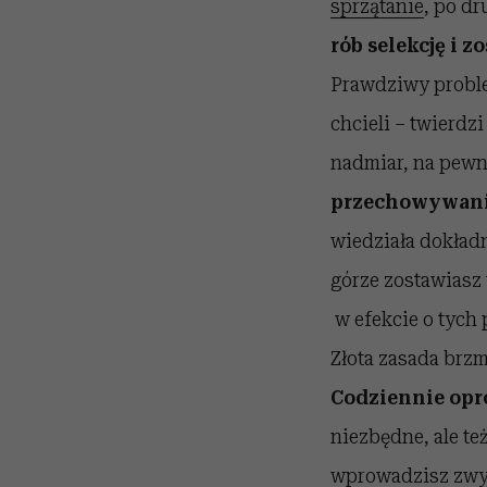
sprzątanie
, po dr
rób selekcję i z
Prawdziwy proble
chcieli – twierdz
nadmiar, na pewn
przechowywan
wiedziała dokładn
górze zostawiasz t
w efekcie o tych 
Złota zasada brzm
Codziennie opró
niezbędne, ale też
wprowadzisz zwyc