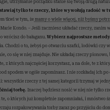
ugie, utrzymanie porządku stanie się twoją drugą natur
ostawiaj tylko te rzeczy, które wywołują radość w 
m tkwi w tym, że
mamy o wiele więcej, niż byśmy potr
i Marie Kondo. – Jeśli zaczniesz układać rzeczy, zanim 
o wrócisz do bałaganu.
Wybierz najprostsze metod
i
a. Chodzi o to, żebyś po otwarciu szafki, lodówki czy 
ie, co się w niej znajduje. Nie układaj rzeczy pionowo,
e, z których najczęściej korzystasz, a na dole, te z któr
pod spodem w ogóle zapominasz. I nie rozkładaj ich po
i: wszystkie rzeczy z tej samej kategorii trzymaj w jed
żniaj torbę.
Inaczej będziesz nosić w niej nie tylko rz
 te, o których już kompletnie zapomniałaś, i mnóstwo śmi
zaju rozpakowywania torby zaraz po przyjściu do domu