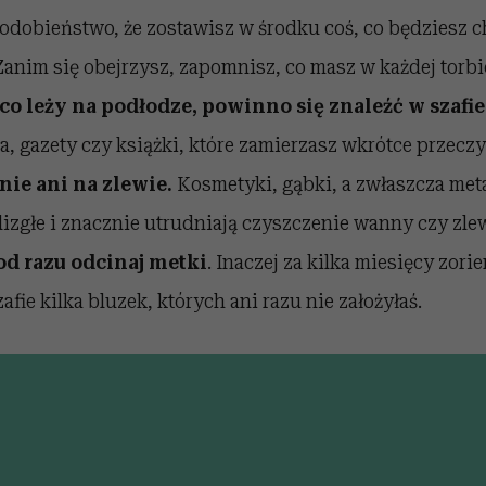
dobieństwo, że zostawisz w środku coś, co będziesz ch
 Zanim się obejrzysz, zapomnisz, co masz w każdej torbi
 co leży na podłodze, powinno się znaleźć w szafie
, gazety czy książki, które zamierzasz wkrótce przeczy
ie ani na zlewie.
Kosmetyki, gąbki, a zwłaszcza me
ślizgłe i znacznie utrudniają czyszczenie wanny czy zle
od razu odcinaj metki
. Inaczej za kilka miesięcy zorie
fie kilka bluzek, których ani razu nie założyłaś.