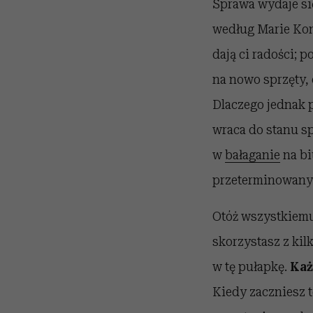
Sprawa wydaje si
według Marie Kond
dają ci radości; 
na nowo sprzęty,
Dlaczego jednak
wraca do stanu s
w
bałaganie
na bi
przeterminowanyc
Otóż wszystkiemu
skorzystasz z kil
w tę pułapkę.
Każ
Kiedy zaczniesz t