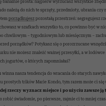
ę banalnie prosta: najpierw wyrzucasz wszystkie zbędn
o należą do nich te sprzęty, przedmioty, ubrania czy m
potem
porządkujesz
pozostałą przestrzeń: segregujesz rz
 chowasz w szafkach wszystko to, co powinno być w ni
 po chwilowym – tygodniowym lub miesięcznym – zach
przed porządków? Potykasz się o porozrzucane wszędzi
urku nie możesz znaleźć ważnej przesyłki, a w lodówce
h jogurtów, o których zapomniałaś?
 winna nasza tendencja do wracania do starych nawykó
ku prostych trików Marie Kondo, tym razem może ci się
dej rzeczy wyznacz miejsce i po użyciu zawsze ją
o robić świadomie, po pierwsze, zajmie ci to mniej czas