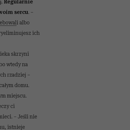
ą.
Regularnie
twoim sercu
. –
zebowal
i albo
wyeliminujesz ich
y
wieka skrzyni
 bo wtedy na
ych rzadziej –
 całym domu.
nym miejscu.
eczy ci
eci. – Jeśli nie
, istnieje