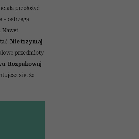
ciała przełożyć
e – ostrzega
. Nawet
tać.
Nie trzymaj
talowe przedmioty
wu.
Rozpakowuj
ntujesz się, że