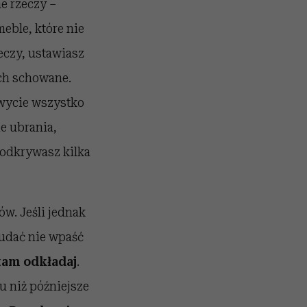
e rzeczy –
eble, które nie
eczy, ustawiasz
ch schowane.
wycie wszystko
e ubrania,
 odkrywasz kilka
w. Jeśli jednak
 udać nie wpaść
 tam odkładaj
.
u niż późniejsze