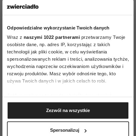
Tekst pochodzi z wydania specjalnego
Odpowiedzialne wykorzystanie Twoich danych
Wraz z
naszymi 1022 partnerami
przetwarzamy Twoje
osobiste dane, np. adres IP, korzystając z takich
technologii jak pliki cookie, w celu wyświetlania
spersonalizowanych reklam i treści, analizowania tychże,
AUTOPROMOCJA
wychodzenia naprzeciw oczekiwaniom użytkowników i
rozwoju produktów. Masz wybór odnośnie tego, kto
używa Twoich danych i w jakich celach to robi.
Jeśli wyrazisz na to zgodę, chcielibyśmy również:
Gromadzić dane dotyczące Twojej lokalizacji
Zezwól na wszystkie
geograficznej z dokładnością nawet do kilku metrów
Identyfikować Twoje urządzenie, aktywnie
analizując charakteryzującego je zbiory danych
Spersonalizuj
(fingerprinting, czyli wirtualny odcisk palca)