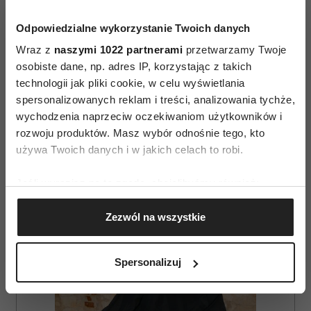
– Jaką radę chcesz mi dać w tym momencie?
Odpowiedzialne wykorzystanie Twoich danych
Wraz z
naszymi 1022 partnerami
przetwarzamy Twoje
osobiste dane, np. adres IP, korzystając z takich
technologii jak pliki cookie, w celu wyświetlania
spersonalizowanych reklam i treści, analizowania tychże,
wychodzenia naprzeciw oczekiwaniom użytkowników i
rozwoju produktów. Masz wybór odnośnie tego, kto
AUTOPROMOCJA
używa Twoich danych i w jakich celach to robi.
Jeśli wyrazisz na to zgodę, chcielibyśmy również:
Gromadzić dane dotyczące Twojej lokalizacji
Zezwól na wszystkie
geograficznej z dokładnością nawet do kilku metrów
Identyfikować Twoje urządzenie, aktywnie
analizując charakteryzującego je zbiory danych
Spersonalizuj
(fingerprinting, czyli wirtualny odcisk palca)
Dowiedz się więcej odnośnie tego, jak Twoje osobiste
dane są przetwarzane oraz ustaw własne preferencje w