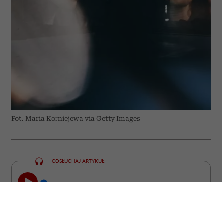
Fot. Maria Korniejewa via Getty Images
ODSŁUCHAJ ARTYKUŁ
00:00
23:22