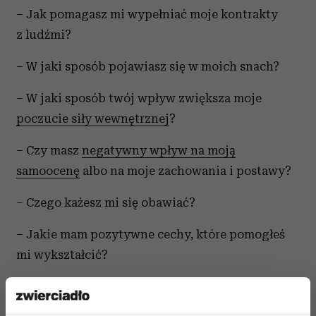
– Jak pomagasz mi wypełniać moje kontrakty
z ludźmi?
– W jaki sposób pojawiasz się w moich snach?
– W jaki sposób twój wpływ zwiększa moje
poczucie siły wewnętrznej
?
– Czy masz
negatywny wpływ na moją
samoocenę
albo na moje zachowania i postawy?
– Czego każesz mi się obawiać?
– Jakie mam pozytywne cechy, które pomogłeś
mi wykształcić?
– Czego nauczyłam się ostatnio, co pochodzi
bezpośrednio od ciebie?