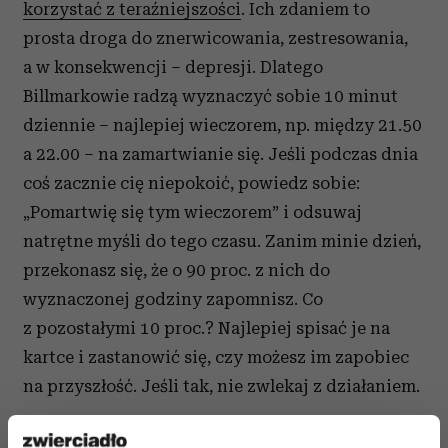
korzystać z teraźniejszości
. Ich zdaniem to
prosta droga do znerwicowania, zestresowania,
a w konsekwencji – depresji. Dlatego
Billmarkowie radzą wyznaczyć sobie 10 minut
dziennie – najlepiej wieczorem, np. między 21.50
a 22.00 – na zamartwianie się. Jeśli podczas dnia
coś zacznie cię niepokoić, powiedz sobie:
„Pomartwię się tym wieczorem” i odsuwaj
natrętne myśli do tego czasu. Zanim minie dzień,
przekonasz się, że o 90 proc. z nich do
wyznaczonej godziny zapomnisz. Co
z pozostałymi 10 proc.? Najlepiej spisać je na
kartce i zastanowić się, czy możesz im zapobiec
na przyszłość. Jeśli tak, nie zwlekaj z działaniem.