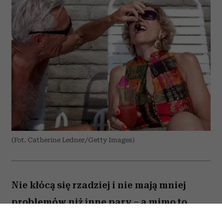
(Fot. Catherine Ledner/Getty Images)
Nie kłócą się rzadziej i nie mają mniej
problemów niż inne pary – a mimo to
zostają razem na dekady. Co naprawdę