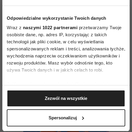
Odpowiedzialne wykorzystanie Twoich danych
Wraz z
naszymi 1022 partnerami
przetwarzamy Twoje
DEPRESJA
ZDROWIE PSYCHICZNE
osobiste dane, np. adres IP, korzystając z takich
technologii jak pliki cookie, w celu wyświetlania
spersonalizowanych reklam i treści, analizowania tychże,
AUTOPROMOCJA
wychodzenia naprzeciw oczekiwaniom użytkowników i
rozwoju produktów. Masz wybór odnośnie tego, kto
używa Twoich danych i w jakich celach to robi.
Jeśli wyrazisz na to zgodę, chcielibyśmy również:
Gromadzić dane dotyczące Twojej lokalizacji
Zezwól na wszystkie
geograficznej z dokładnością nawet do kilku metrów
Identyfikować Twoje urządzenie, aktywnie
analizując charakteryzującego je zbiory danych
Spersonalizuj
(fingerprinting, czyli wirtualny odcisk palca)
Dowiedz się więcej odnośnie tego, jak Twoje osobiste