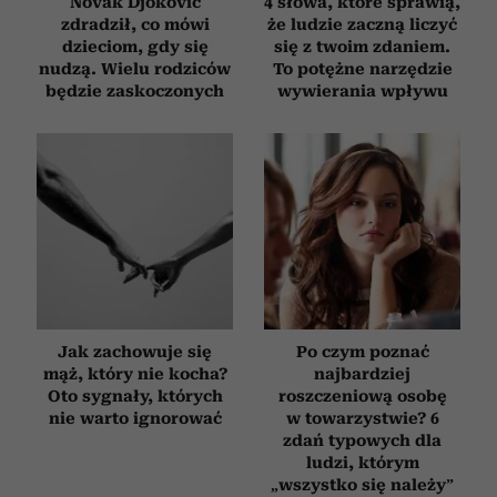
Novak Djoković
4 słowa, które sprawią,
zdradził, co mówi
że ludzie zaczną liczyć
dzieciom, gdy się
się z twoim zdaniem.
nudzą. Wielu rodziców
To potężne narzędzie
będzie zaskoczonych
wywierania wpływu
Jak zachowuje się
Po czym poznać
mąż, który nie kocha?
najbardziej
Oto sygnały, których
roszczeniową osobę
nie warto ignorować
w towarzystwie? 6
zdań typowych dla
ludzi, którym
„wszystko się należy”