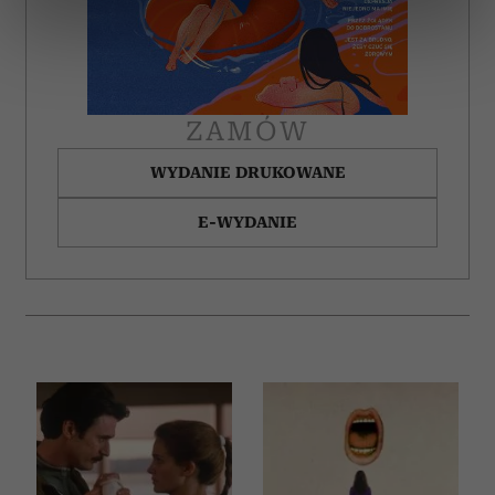
dane są przetwarzane oraz ustaw własne preferencje w
sekcji szczegółów
. W Deklaracji plików cookie możesz
zmienić lub wycofać swoją zgodę w dowolnej chwili.
Wykorzystujemy pliki cookie do spersonalizowania treści
ZAMÓW
i reklam, aby oferować funkcje społecznościowe i
WYDANIE DRUKOWANE
analizować ruch w naszej witrynie. Informacje o tym, jak
korzystasz z naszej witryny, udostępniamy partnerom
E-WYDANIE
społecznościowym, reklamowym i analitycznym.
Partnerzy mogą połączyć te informacje z innymi danymi
otrzymanymi od Ciebie lub uzyskanymi podczas
korzystania z ich usług.