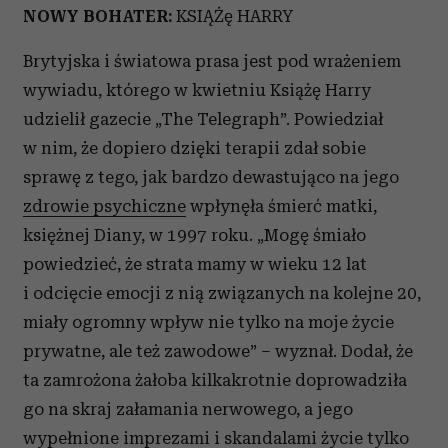
NOWY BOHATER:
KSIĄŻę HARRY
Brytyjska i światowa prasa jest pod wrażeniem
wywiadu, którego w kwietniu Książę Harry
udzielił gazecie „The Telegraph”. Powiedział
w nim, że dopiero dzięki terapii zdał sobie
sprawę z tego, jak bardzo dewastująco na jego
zdrowie psychiczne
wpłynęła śmierć matki,
księżnej Diany, w 1997 roku. „Mogę śmiało
powiedzieć, że strata mamy w wieku 12 lat
i odcięcie emocji z nią związanych na kolejne 20,
miały ogromny wpływ nie tylko na moje życie
prywatne, ale też zawodowe” – wyznał. Dodał, że
ta zamrożona żałoba kilkakrotnie doprowadziła
go na skraj załamania nerwowego, a jego
wypełnione imprezami i skandalami życie tylko