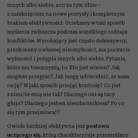
innych albo siebie, a co za tym idzie –
z zamknięciem na nowe pomysły i kompletnym
brakiem efektywności. Uciekamy w taki sposób
myślenia zwłaszcza podczas wszelkiego rodzaju
konfliktów. Wyrokujący jest często defensywny,
przekonany o własnej nieomylności, ma poczucie
wyższości i potępia innych albo siebie. Pytania,
które mu towarzyszą, to: Kto jest winien? Jak
mogłem przegrać? Jak mogę udowodnić, że mam
rację? W jaki sposób przejąć kontrolę? Co jest
z nimi/ze mną nie tak? Dlaczego oni są tacy
głupi? Dlaczego jestem nieudacznikiem? Po co
się tym przejmować?
O wiele bardziej efektywna jest
postawa
uczącego się
, którą charakteryzuje przemyślany