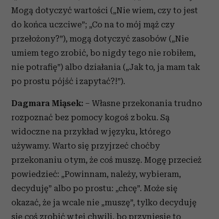
Mogą dotyczyć wartości („Nie wiem, czy to jest
do końca uczciwe”; „Co na to mój mąż czy
przełożony?”), mogą dotyczyć zasobów („Nie
umiem tego zrobić, bo nigdy tego nie robiłem,
nie potrafię”) albo działania („Jak to, ja mam tak
po prostu pójść i zapytać?!”).
Dagmara Miąsek:
– Własne przekonania trudno
rozpoznać bez pomocy kogoś z boku. Są
widoczne na przykład w języku, którego
używamy. Warto się przyjrzeć choćby
przekonaniu o tym, że coś muszę. Mogę przecież
powiedzieć: „Powinnam, należy, wybieram,
decyduję” albo po prostu: „chcę”. Może się
okazać, że ja wcale nie „muszę”, tylko decyduję
się coś zrobić w tej chwili, bo przyniesie to