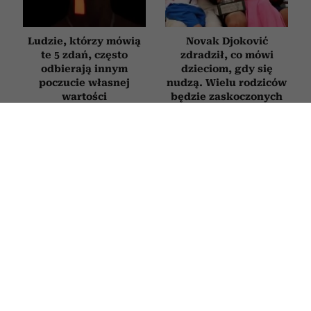
Ludzie, którzy mówią
Novak Djoković
te 5 zdań, często
zdradził, co mówi
odbierają innym
dzieciom, gdy się
poczucie własnej
nudzą. Wielu rodziców
wartości
będzie zaskoczonych
Po czym poznać
6 „miłych” tekstów,
najbardziej
których używają
roszczeniową osobę
manipulatorzy, żeby
w towarzystwie? 6
zdobyć nad tobą