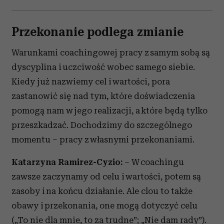
Przekonanie podlega zmianie
Warunkami coachingowej pracy z samym sobą są
dyscyplina i uczciwość wobec samego siebie.
Kiedy już nazwiemy cel i wartości, pora
zastanowić się nad tym, które doświadczenia
pomogą nam w jego realizacji, a które będą tylko
przeszkadzać. Dochodzimy do szczególnego
momentu – pracy z własnymi przekonaniami.
Katarzyna Ramirez-Cyzio:
– W coachingu
zawsze zaczynamy od celu i wartości, potem są
zasoby i na końcu działanie. Ale clou to także
obawy i przekonania, one mogą dotyczyć celu
(„To nie dla mnie, to za trudne”; „Nie dam rady”).