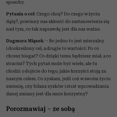
sposoby.
Pytania o cel
: Czego chcę? Do czego w życiu
dążę?, powinny nas skłonić do zastanowienia się
nad tym, co tak naprawdę jest dla nas ważne.
Dagmara Miąsek
: – Bo jedno to jest mierzalny
i dookreślony cel, a drugie to wartości: Po co
chcesz biegać? Co dzięki temu będziesz miał, a co
stracisz? Tych pytań może być wiele, ale tu
chodzi o dojście do tego, jakie korzyści stoją za
naszym celem. Co zyskam, jeśli coś w swoim życiu
zmienię, czy bilans zysków i strat wprowadzania
danej zmiany jest dla mnie korzystny?
Porozmawiaj – ze sobą