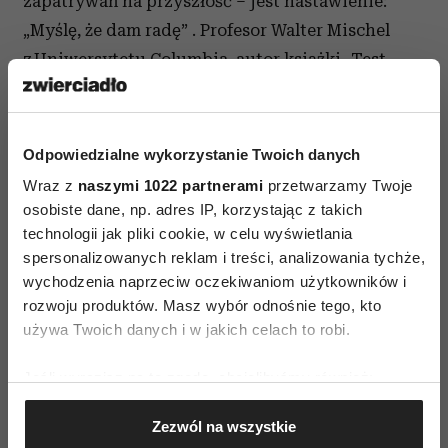
zapatrywań na przyszłość – jest nastawienie:
„Myślę, że dam radę” . Profesor Walter Mischel
z Uniwersytetu Columbia, autor książki „Test
marshmallow...” (wydawnictwo Smak Słowa),
widzi w połączeniu tych dwóch elementów sedno
definicji samokontroli. To dzięki samokontroli
Odpowiedzialne wykorzystanie Twoich danych
właśnie przypominamy sobie o wybranych celach
Wraz z
naszymi 1022 partnerami
przetwarzamy Twoje
i warunkach ich osiągnięcia, sprawdzamy
osobiste dane, np. adres IP, korzystając z takich
postępy w naszych dążeniach, panujemy nad
technologii jak pliki cookie, w celu wyświetlania
spersonalizowanych reklam i treści, analizowania tychże,
pokusami, które nas od nich odciągają. Poczucie
wychodzenia naprzeciw oczekiwaniom użytkowników i
kontroli można budować, pielęgnując w sobie
rozwoju produktów. Masz wybór odnośnie tego, kto
przekonanie: „Mam wpływ na swoje zachowanie,
używa Twoich danych i w jakich celach to robi.
mogę się zmieniać, rozwijać, uczyć”, i zmieniając
swoje nawyki.
Jeśli wyrazisz na to zgodę, chcielibyśmy również:
Gromadzić dane dotyczące Twojej lokalizacji
Dagmara Miąsek:
– Przypominam jeszcze raz –
Zezwól na wszystkie
geograficznej z dokładnością nawet do kilku metrów