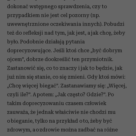
dokonać wstępnego sprawdzenia, czy to
przypadkiem nie jest cel pozorny (np.
uwewnętrznione oczekiwania innych). Pobudzi
też do refleksji nad tym, jak jest, a jak chcę, żeby
było. Podobnie działają pytania
doprecyzowujące. Jeśli ktoś chce „być dobrym
ojcem”, dobrze dookreślić ten przymiotnik.
Zastanowić się, co to znaczy i jak to będzie, jak
już nim się stanie, co się zmieni. Gdy ktoś mówi:
„Chcę więcej biegać”. Zastanawiamy się: „Więcej,
czyli ile?”. A potem: „Jak często? Gdzie?”. Po
takim doprecyzowaniu czasem człowiek
zauważa, że jednak właściwie nie chodzi mu
o bieganie, tylko na przykład o to, żeby być
zdrowym, a o zdrowie można zadbać na różne