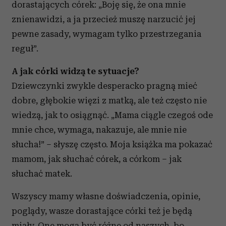
dorastających córek: „Boję się, że ona mnie
znienawidzi, a ja przecież muszę narzucić jej
pewne zasady, wymagam tylko przestrzegania
reguł”.
A jak córki widzą te sytuacje?
Dziewczynki zwykle desperacko pragną mieć
dobre, głębokie więzi z matką, ale też często nie
wiedzą, jak to osiągnąć. „Mama ciągle czegoś ode
mnie chce, wymaga, nakazuje, ale mnie nie
słucha!” – słyszę często. Moja książka ma pokazać
mamom, jak słuchać córek, a córkom – jak
słuchać matek.
Wszyscy mamy własne doświadczenia, opinie,
poglądy, wasze dorastające córki też je będą
miały. One mogą być różne od naszych, bo