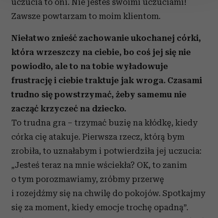
uczucia to oni. Nie jesteś swoimi uczuciami!
Zawsze powtarzam to moim klientom.
Wykorzystujemy pliki cookie do spersonalizowania treści
i reklam, aby oferować funkcje społecznościowe i
Niełatwo znieść zachowanie ukochanej córki,
analizować ruch w naszej witrynie. Informacje o tym, jak
która wrzeszczy na ciebie, bo coś jej się nie
korzystasz z naszej witryny, udostępniamy partnerom
społecznościowym, reklamowym i analitycznym.
powiodło, ale to na tobie wyładowuje
Partnerzy mogą połączyć te informacje z innymi danymi
frustrację i ciebie traktuje jak wroga. Czasami
otrzymanymi od Ciebie lub uzyskanymi podczas
trudno się powstrzymać, żeby samemu nie
korzystania z ich usług.
zacząć krzyczeć na dziecko.
To trudna gra – trzymać buzię na kłódkę, kiedy
córka cię atakuje. Pierwsza rzecz, którą bym
zrobiła, to uznałabym i potwierdziła jej uczucia:
„Jesteś teraz na mnie wściekła? OK, to zanim
o tym porozmawiamy, zróbmy przerwę
i rozejdźmy się na chwilę do pokojów. Spotkajmy
się za moment, kiedy emocje trochę opadną”.