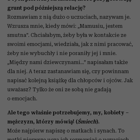
grunt pod późniejszą relację?
Rozmawiam z nią dużo o uczuciach, nazywam je.
Wzrusza mnie, kiedy mówi: „Mamusiu, jestem
smutna”. Chciałabym, żeby była w kontakcie ze
swoimi emocjami, wiedziała, jak z nimi pracować,
żeby nie wybuchły i nie poraniły jej i mnie.
„Między nami dziewczynami…” napisałam także
dla niej. A teraz zastanawiam się, czy powinnam
napisać kolejną książkę dla chłopców i ojców. Jak
uważasz? Tylko że oni ze sobą nie gadają
o emocjach.
Ale tego właśnie potrzebujemy, my, kobiety –
mężczyzn, którzy mówią! (
Śmiech
).
Może najpierw napiszę o matkach i synach. To
matki pierwsze uczą ich rozmawiać o uczuciach...