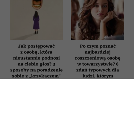
Jak postępować
Po czym poznać
z osobą, która
najbardziej
nieustannie podnosi
roszczeniową osobę
na ciebie głos? 3
w towarzystwie? 6
sposoby na poradzenie
zdań typowych dla
sobie z „krzykaczem”
ludzi, którym
„wszystko się należy”