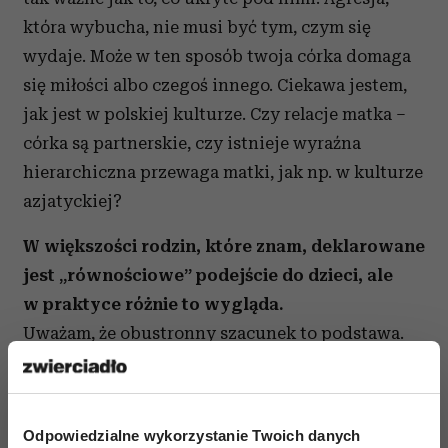
która wybucha, nie musi być tym, czym się
wydaje. Może w ten sposób twoja córka domaga
się miłości albo czegoś innego. Ciekawa jestem,
jak jest w polskiej kulturze. Czy relacje matka –
córka są partnerskie, czy istnieje wyraźna
hierarchiczna przewaga matki, jak np. w kulturze
azjatyckiej?
W większości rodzin, które znam, deklarowane
jest „równościowe” podejście do dzieci, ale
w praktyce różnie to wygląda.
Uważam, że obustronny szacunek to podstawa.
Powinniśmy szanować swoich rodziców, zwracać
się do nich uprzejmie, ale też od rodziców
wymagałabym tego samego! A kiedy dzieci
Odpowiedzialne wykorzystanie Twoich danych