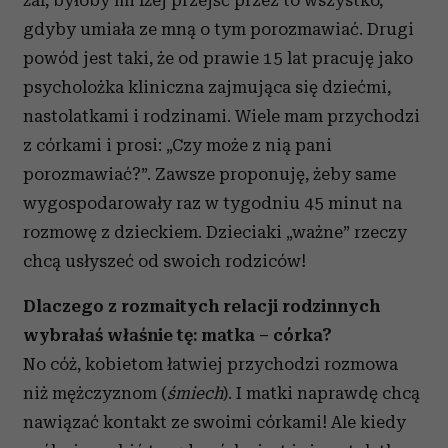
żal, byłoby mi lżej przejść przez to wszystko,
gdyby umiała ze mną o tym porozmawiać. Drugi
powód jest taki, że od prawie 15 lat pracuję jako
psycholożka kliniczna zajmująca się dziećmi,
nastolatkami i rodzinami. Wiele mam przychodzi
z córkami i prosi: „Czy może z nią pani
porozmawiać?”. Zawsze proponuję, żeby same
wygospodarowały raz w tygodniu 45 minut na
rozmowę z dzieckiem. Dzieciaki „ważne” rzeczy
chcą usłyszeć od swoich rodziców!
Dlaczego z rozmaitych relacji rodzinnych
wybrałaś właśnie tę: matka – córka?
No cóż, kobietom łatwiej przychodzi rozmowa
niż mężczyznom (
śmiech
). I matki naprawdę chcą
nawiązać kontakt ze swoimi córkami! Ale kiedy