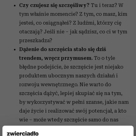
Czy czujesz się szczęśliwy?
Tu i teraz? W
tym właśnie momencie? Z tym, co masz, kim
jesteś, co osiągnąłeś? Z ludźmi, którzy cię
otaczają? Jeśli nie – jak sądzisz, co ci w tym
przeszkadza?
Dążenie do szczęścia stało się dziś
trendem, wręcz przymusem.
To o tyle
błędne podejście, że szczęście jest niejako
produktem ubocznym naszych działań i
rozwoju wewnętrznego. Nie warto do
szczęścia dążyć, lepiej skupiać się na tym,
by wykorzystywać w pełni szanse, jakie nam
daje życie i realizować swój potencjał, a kto
wie – może wtedy szczęście samo do nas
przyjdzie.