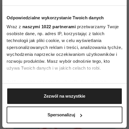
Choć szczęścia nie można przywołać
pstryknięciem palców, można jednak
robić rzeczy, które nas uszczęśliwiają.
Odpowiedzialne wykorzystanie Twoich danych
Podróżowanie, gotowanie, pomaganie
Wraz z
naszymi 1022 partnerami
przetwarzamy Twoje
osobiste dane, np. adres IP, korzystając z takich
innym, poświęcanie się swoim pasjom,
technologii jak pliki cookie, w celu wyświetlania
spędzanie czasu z tymi, których kochasz –
spersonalizowanych reklam i treści, analizowania tychże,
co to byłoby w twoim przypadku?
wychodzenia naprzeciw oczekiwaniom użytkowników i
rozwoju produktów. Masz wybór odnośnie tego, kto
Więcej w zestawie z książeczką
„Poznaj siebie.
używa Twoich danych i w jakich celach to robi.
Karty emocji”
, Katarzyna Miller, Joanna Olekszyk,
wyd. Zwierciadło.
Jeśli wyrazisz na to zgodę, chcielibyśmy również:
Gromadzić dane dotyczące Twojej lokalizacji
AUTOPROMOCJA
Zezwól na wszystkie
geograficznej z dokładnością nawet do kilku metrów
Identyfikować Twoje urządzenie, aktywnie
analizując charakteryzującego je zbiory danych
Spersonalizuj
(fingerprinting, czyli wirtualny odcisk palca)
Dowiedz się więcej odnośnie tego, jak Twoje osobiste