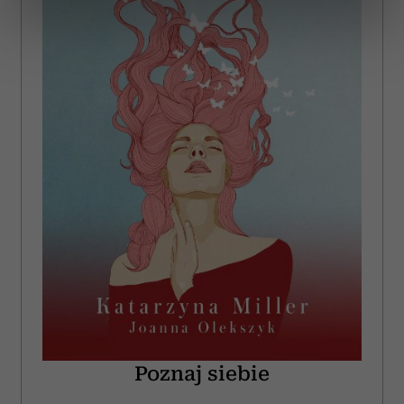
dane są przetwarzane oraz ustaw własne preferencje w
sekcji szczegółów
. W Deklaracji plików cookie możesz
zmienić lub wycofać swoją zgodę w dowolnej chwili.
Wykorzystujemy pliki cookie do spersonalizowania treści
i reklam, aby oferować funkcje społecznościowe i
analizować ruch w naszej witrynie. Informacje o tym, jak
korzystasz z naszej witryny, udostępniamy partnerom
społecznościowym, reklamowym i analitycznym.
Partnerzy mogą połączyć te informacje z innymi danymi
otrzymanymi od Ciebie lub uzyskanymi podczas
korzystania z ich usług.
Poznaj siebie