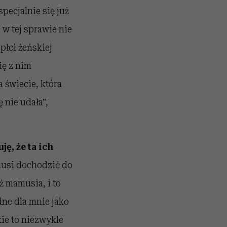
specjalnie się już
c w tej sprawie nie
 płci żeńskiej
się z nim
a świecie, która
 nie udała”,
ę, że ta ich
musi dochodzić do
ż mamusia, i to
dne dla mnie jako
kie to niezwykle