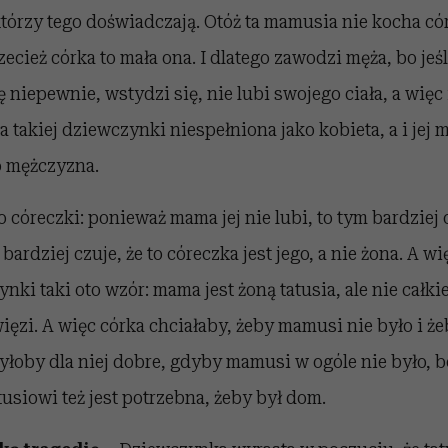
którzy tego doświadczają. Otóż ta mamusia nie kocha có
zecież córka to mała ona. I dlatego zawodzi męża, bo jeś
ię niepewnie, wstydzi się, nie lubi swojego ciała, a więc
 takiej dziewczynki niespełniona jako kobieta, a i jej 
o mężczyzna.
o córeczki: ponieważ mama jej nie lubi, to tym bardziej 
 bardziej czuje, że to córeczka jest jego, a nie żona. A w
nki taki oto wzór: mama jest żoną tatusia, ale nie całki
ęzi. A więc córka chciałaby, żeby mamusi nie było i żeby
byłoby dla niej dobre, gdyby mamusi w ogóle nie było, b
tusiowi też jest potrzebna, żeby był dom.