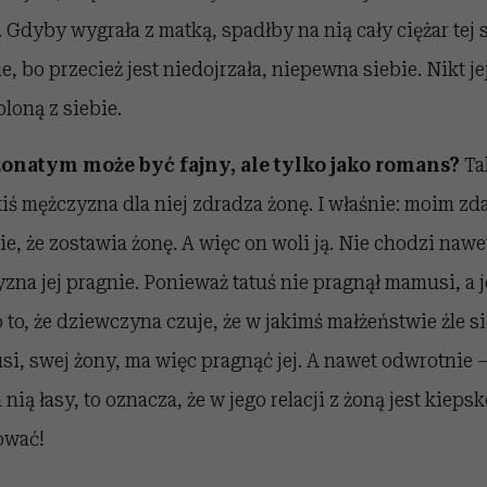
 Gdyby wygrała z matką, spadłby na nią cały ciężar tej s
, bo przecież jest niedojrzała, niepewna siebie. Nikt jej
loną z siebie.
onatym może być fajny, ale tylko jako romans?
Ta
iś mężczyzna dla niej zdradza żonę. I właśnie: moim zd
ie, że zostawia żonę. A więc on woli ją. Nie chodzi nawet
yzna jej pragnie. Ponieważ tatuś nie pragnął mamusi, a j
to, że dziewczyna czuje, że w jakimś małżeństwie źle się
i, swej żony, ma więc pragnąć jej. A nawet odwrotnie 
nią łasy, to oznacza, że w jego relacji z żoną jest kieps
ować!