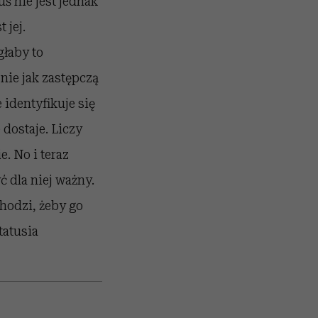
ś nie jest jednak
 jej.
głaby to
nie jak zastępczą
 identyfikuje się
 dostaje. Liczy
e. No i teraz
 dla niej ważny.
chodzi, żeby go
tatusia