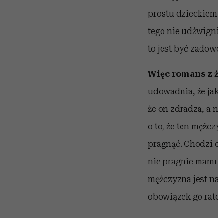
prostu dzieckiem.
tego nie udźwignie
to jest być zadowo
Więc romans z ż
udowadnia, że jak
że on zdradza, a n
o to, że ten mężcz
pragnąć. Chodzi o 
nie pragnie mamus
mężczyzna jest na 
obowiązek go rat