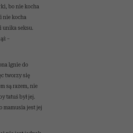
rki, bo nie kocha
li nie kocha
 i unika seksu.
mąż –
ona lgnie do
ięc tworzy się
em są razem, nie
 tatuś był jej.
o mamusia jest jej