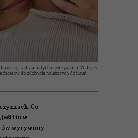
zmi
nił
emocje sięgają zenitu
ane
zonu
tylko w zajętych, żonatych mężczyznach. Widzą w
, a facetów do zdobycia należących do innej
żczyznach. Co
 jeśli to w
wać ów wyrywany