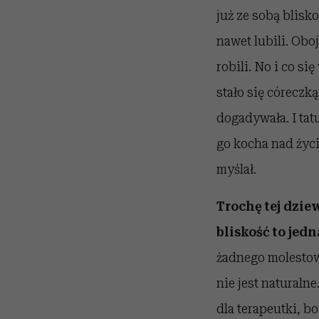
już ze sobą blisko
nawet lubili. Oboj
robili. No i co si
stało się córeczką
dogadywała. I tatu
go kocha nad życi
myślał.
Trochę tej dziew
bliskość to je
żadnego molestowa
nie jest naturalne
dla terapeutki, b