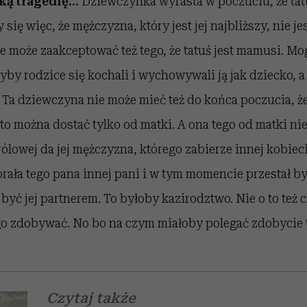
ką tragedię…
Dziewczynka wyrasta w poczuciu, że tatu
się więc, że mężczyzna, który jest jej najbliższy, nie jest
e może zaakceptować też tego, że tatuś jest mamusi. Mo
by rodzice się kochali i wychowywali ją jak dziecko, a 
. Ta dziewczyna nie może mieć też do końca poczucia, że
 to można dostać tylko od matki. A ona tego od matki nie
ólowej da jej mężczyzna, którego zabierze innej kobieci
ała tego pana innej pani i w tym momencie przestał być
 być jej partnerem. To byłoby kazirodztwo. Nie o to też 
 go zdobywać. No bo na czym miałoby polegać zdobycie 
Czytaj także