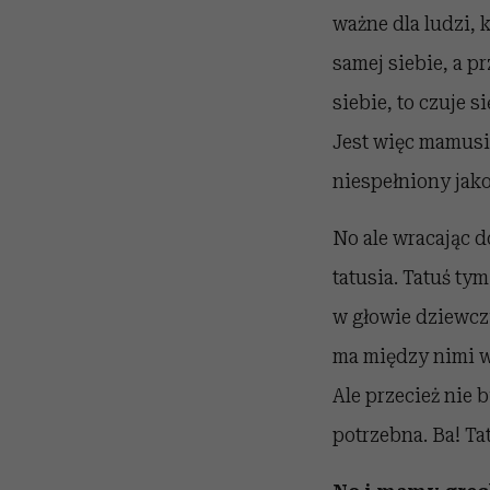
ważne dla ludzi, 
samej siebie, a pr
siebie, to czuje s
Jest więc mamusia
niespełniony jak
No ale wracając d
tatusia. Tatuś tym
w głowie dziewczy
ma między nimi wi
Ale przecież nie 
potrzebna. Ba! Ta