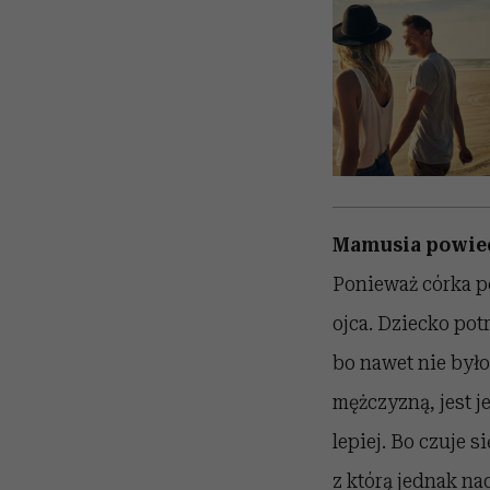
Mamusia powiedzi
Ponieważ córka po
ojca. Dziecko pot
bo nawet nie było
mężczyzną, jest j
lepiej. Bo czuje si
z którą jednak nad