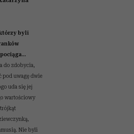
 Katarzyna
którzy byli
ybranków
e pociąga…
na do zdobycia,
ąć pod uwagę dwie
go uda się jej
ego wartościowy
trójkąt
 dziewczynką,
musią. Nie byli