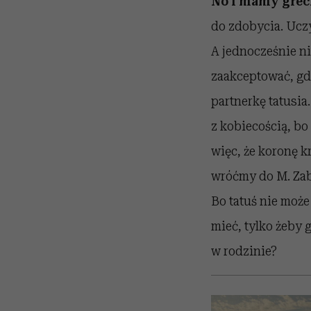
No i mamy grec
do zdobycia. Uczy 
A jednocześnie ni
zaakceptować, gdy
partnerkę tatusia
z kobiecością, bo
więc, że koronę kr
wróćmy do M. Zabr
Bo tatuś nie może
mieć, tylko żeby
w rodzinie?