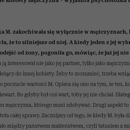
ie kobiety mężczyzna – wyjaśnia psycholożka
ka M. zakochiwała się wyłącznie w mężczyznach, 
ła, że to silniejsze od niej. A kiedy jeden z jej w
odejść od żony, pogoniła go, mówiąc, że już jej ni
 ją interesował nie jako jej partner, tylko jako mężczyz
leżący do innej kobiety. Żeby to zrozumieć, trzeba wzi
o poczucie wartości M. Opiera się ono na tym, że ten, ko
iewart. Bo gdyby był coś wart, toby jej nie chciał. Dlat
 ten mężczyzna, którego musi zdobywać. Drugi aspekt to 
stota całej sprawy. Zacznijmy od tego, że kiedy M. była
iało między państwem małżeństwem, czyli tatusiem a ma