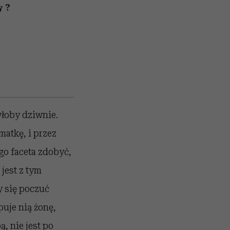
y?
łoby dziwnie.
matkę, i przez
ego faceta zdobyć,
jest z tym
y się poczuć
ępuje nią żonę,
ą, nie jest po