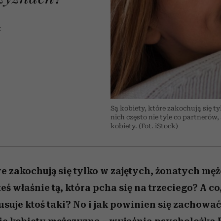
 5,
la
Miller s. 5, odc. 6]
skuteczne
relację z pienięd
Raport Lyst ujaw
sposoby
najbardziej pożąd
ubrania i marki se
Z
Są kobiety, które zakochują się 
nich często nie tyle co partnerów
kobiety. (Fot. iStock)
óre zakochują się tylko w zajętych, żonatych mę
steś właśnie tą, która pcha się na trzeciego? A co,
suje ktoś taki? No i jak powinien się zacho