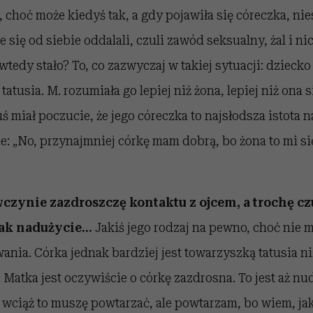
, choć może kiedyś tak, a gdy pojawiła się córeczka, nie
e się od siebie oddalali, czuli zawód seksualny, żal i ni
ę wtedy stało? To, co zazwyczaj w takiej sytuacji: dziecko
 tatusia. M. rozumiała go lepiej niż żona, lepiej niż ona 
ś miał poczucie, że jego córeczka to najsłodsza istota n
e: „No, przynajmniej córkę mam dobrą, bo żona to mi się
czynie zazdroszczę kontaktu z ojcem, a trochę czuj
dnak nadużycie…
Jakiś jego rodzaj na pewno, choć nie 
nia. Córka jednak bardziej jest towarzyszką tatusia ni
. Matka jest oczywiście o córkę zazdrosna. To jest aż nu
o wciąż to muszę powtarzać, ale powtarzam, bo wiem, ja