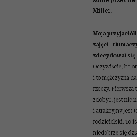
sobie przez dw
Miller.
Moja przyjaciół
zajęci. Tłumaczy
zdecydował się 
Oczywiście, bo on
i to mężczyzna na
rzeczy. Pierwsza t
zdobyć, jest nic n
i atrakcyjny jest
rodzicielski. To i
niedobrze się dz