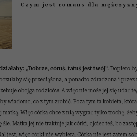
Czym jest romans dla mężczyzn
ałaby: „Dobrze, córuś, tatuś jest twój”.
Dopiero by
czułaby się przeciążona, a ponadto zdradzona i przez 
rzebuje obojga rodziców. A więc nie może jej się udać t
by wiadomo, co z tym zrobić. Poza tym ta kobieta, która 
ej matką. Więc córka chce z nią wygrać tylko trochę, żeb
ę źle. Matka jej nie traktuje jak córki, ojciec też, bo zast
al jest, więc córki nie wybiera. Córka nie jest zatem sob